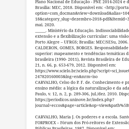
Plano Nacional de Educação - PNE 2014-2024 e d
Brasília: MEC, 2018. Disponível em: <http://port
option=com_docman&view=download&alias=104
18&category_slug=dezembro-2018-pdf&Itemid=3
mai. 2020.
______. Ministério da Educação. Indissociabilida
extensão e a flexibilização curricular: uma vis
Porto Alegre – UFRGS; Brasília: MEC/SESu, 2006.
CALDERON, GOMES, BORGES. Responsabilidade s
superior: mapeamento e tendências temáticas da
brasileira (1990- 2011), Revista Brasileira de Edu
21, n. 66, p. 653-679, 2012. Disponível em:
https://www.scielo.br/scielo.php?script=sci_issu
247820160003&lng=en&nrm=iso
CARVALHO, Celso do P. F. de. Conhecimento e pr
ensino médio: a lógica da naturalização e da ada
Paulo, v. 12, n. 2, p. 289-306, jul./dez. 2010. Dis
https://periodicos.uninove.br/index.php?
journal=eccos&page=article&op=view&path%5
CARVALHO, Maria J. Os poderes e a escola. Santo
FORPROEX – Fórum dos Pró-reitores de Extensão
Públicas Brasileiras. 1987. Disponível em: