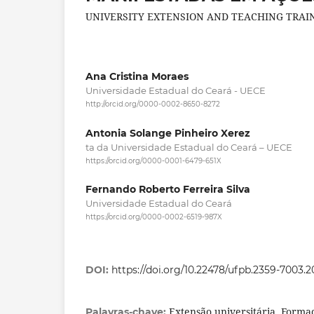
UNIVERSITY EXTENSION AND TEACHING TRAI
Ana Cristina Moraes
Universidade Estadual do Ceará - UECE
http://orcid.org/0000-0002-8650-8272
Antonia Solange Pinheiro Xerez
ta da Universidade Estadual do Ceará – UECE
https://orcid.org/0000-0001-6479-651X
Fernando Roberto Ferreira Silva
Universidade Estadual do Ceará
https://orcid.org/0000-0002-6519-987X
DOI:
https://doi.org/10.22478/ufpb.2359-7003.
Extensão universitária, Forma
Palavras-chave: