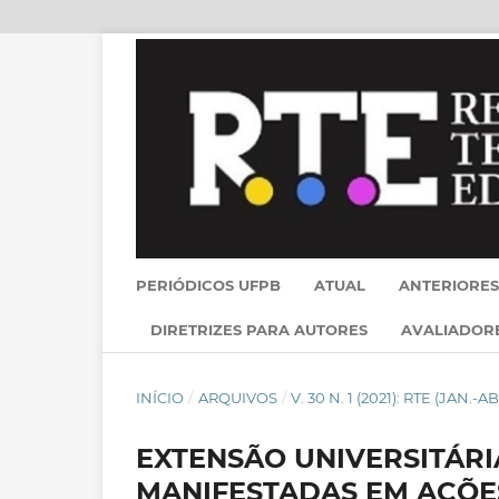
PERIÓDICOS UFPB
ATUAL
ANTERIORES
DIRETRIZES PARA AUTORES
AVALIADOR
INÍCIO
/
ARQUIVOS
/
V. 30 N. 1 (2021): RTE (JAN.-AB
EXTENSÃO UNIVERSITÁR
MANIFESTADAS EM AÇÕE