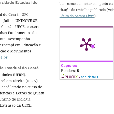
ersidade Estadual do
bem como aumentar o impacto e a
citação do trabalho publicado (Vej
l do Ceará - UFC.
Efeito do Acesso Livre
).
e Julho - UNINOVE SP.
 Ceará – UECE, e exerce
inhas Fundamentos da
cente. Desempenha
tercampi em Educação e
ação e Movimentos
e.br
Captures
de Estadual do Ceará
Readers:
5
química (UFRN).
-
see details
rel em Direito (UFRN).
Ceará lotado no curso de
iências e Letras de Iguatu
Ensino de Biologia
 Extensão da UECE.
r