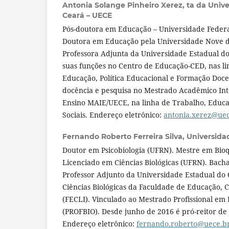
Antonia Solange Pinheiro Xerez,
ta da Univ
Ceará – UECE
Pós-doutora em Educação – Universidade Federa
Doutora em Educação pela Universidade Nove d
Professora Adjunta da Universidade Estadual do
suas funções no Centro de Educação-CED, nas l
Educação, Política Educacional e Formação Do
docência e pesquisa no Mestrado Acadêmico In
Ensino MAIE/UECE, na linha de Trabalho, Educ
Sociais. Endereço eletrônico:
antonia.xerez@uec
Fernando Roberto Ferreira Silva,
Universida
Doutor em Psicobiologia (UFRN). Mestre em Bio
Licenciado em Ciências Biológicas (UFRN). Bacha
Professor Adjunto da Universidade Estadual do 
Ciências Biológicas da Faculdade de Educação, C
(FECLI). Vinculado ao Mestrado Profissional em 
(PROFBIO). Desde junho de 2016 é pró-reitor de
Endereço eletrônico:
fernando.roberto@uece.b