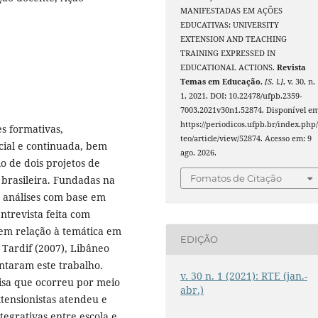
MANIFESTADAS EM AÇÕES
EDUCATIVAS: UNIVERSITY
EXTENSION AND TEACHING
TRAINING EXPRESSED IN
EDUCATIONAL ACTIONS.
Revista
Temas em Educação
,
[S. l.]
, v. 30, n.
1, 2021. DOI: 10.22478/ufpb.2359-
7003.2021v30n1.52874. Disponível em
https://periodicos.ufpb.br/index.php/
s formativas,
teo/article/view/52874. Acesso em: 9
cial e continuada, bem
ago. 2026.
 de dois projetos de
Fomatos de Citação
brasileira. Fundadas na
s análises com base em
ntrevista feita com
 em relação à temática em
EDIÇÃO
 Tardif (2007), Libâneo
ntaram este trabalho.
v. 30 n. 1 (2021): RTE (jan.-
isa que ocorreu por meio
abr.)
xtensionistas atendeu e
ntegrativas entre escola e