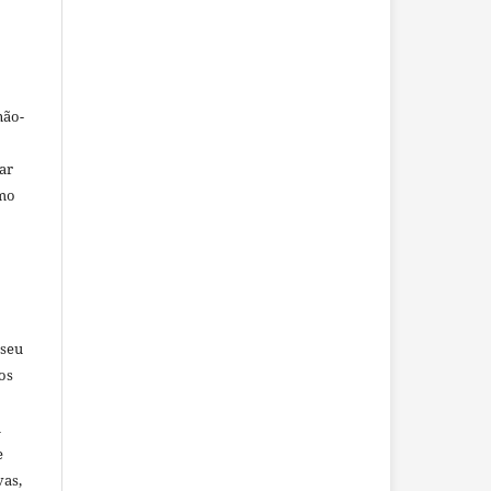
não-
car
omo
 seu
os
u
e
vas,