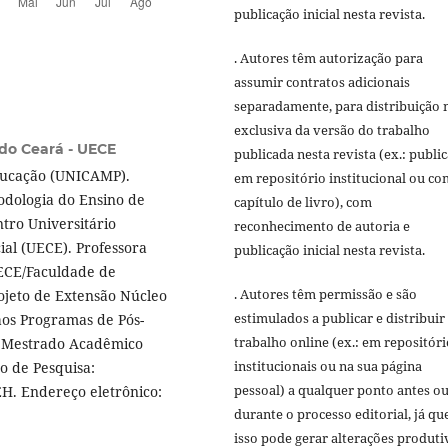
publicação inicial nesta revista.
. Autores têm autorização para
assumir contratos adicionais
separadamente, para distribuição 
exclusiva da versão do trabalho
do Ceará - UECE
publicada nesta revista (ex.: publi
ducação (UNICAMP).
em repositório institucional ou c
odologia do Ensino de
capítulo de livro), com
tro Universitário
reconhecimento de autoria e
ial (UECE). Professora
publicação inicial nesta revista.
UECE/Faculdade de
. Autores têm permissão e são
ojeto de Extensão Núcleo
estimulados a publicar e distribuir
aos Programas de Pós-
trabalho online (ex.: em repositóri
 Mestrado Acadêmico
institucionais ou na sua página
o de Pesquisa:
pessoal) a qualquer ponto antes o
EH. Endereço eletrônico:
durante o processo editorial, já qu
isso pode gerar alterações produti