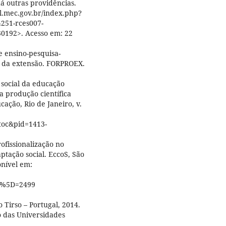
á outras providências.
al.mec.gov.br/index.php?
251-rces007-
0192>. Acesso em: 22
de ensino-pesquisa-
ão da extensão. FORPROEX.
ocial da educação
 produção científica
cação, Rio de Janeiro, v.
etoc&pid=1413-
ofissionalização no
ptação social. EccoS, São
ponível em:
B%5D=2499
 Tirso – Portugal, 2014.
 das Universidades