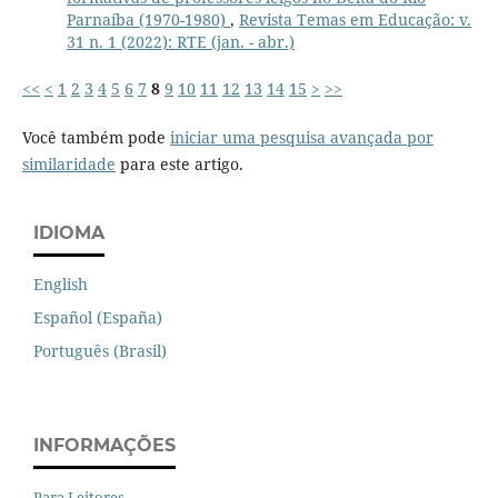
Parnaíba (1970-1980)
,
Revista Temas em Educação: v.
31 n. 1 (2022): RTE (jan. - abr.)
<<
<
1
2
3
4
5
6
7
8
9
10
11
12
13
14
15
>
>>
Você também pode
iniciar uma pesquisa avançada por
similaridade
para este artigo.
IDIOMA
English
Español (España)
Português (Brasil)
INFORMAÇÕES
Para Leitores