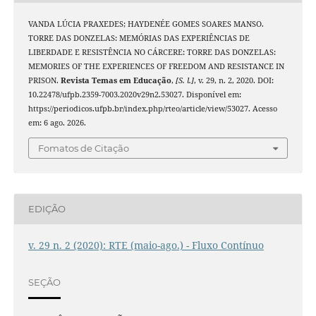
VANDA LÚCIA PRAXEDES; HAYDENÉE GOMES SOARES MANSO.
TORRE DAS DONZELAS: MEMÓRIAS DAS EXPERIÊNCIAS DE
LIBERDADE E RESISTÊNCIA NO CÁRCERE: TORRE DAS DONZELAS:
MEMORIES OF THE EXPERIENCES OF FREEDOM AND RESISTANCE IN
PRISON.
Revista Temas em Educação
,
[S. l.]
, v. 29, n. 2, 2020. DOI:
10.22478/ufpb.2359-7003.2020v29n2.53027. Disponível em:
https://periodicos.ufpb.br/index.php/rteo/article/view/53027. Acesso
em: 6 ago. 2026.
Fomatos de Citação
EDIÇÃO
v. 29 n. 2 (2020): RTE (maio-ago.) - Fluxo Contínuo
SEÇÃO