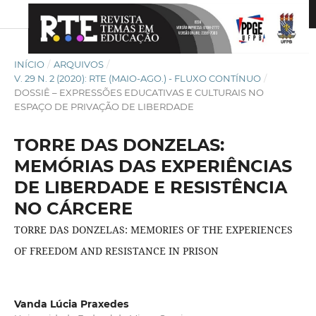
INÍCIO
/
ARQUIVOS
/
V. 29 N. 2 (2020): RTE (MAIO-AGO.) - FLUXO CONTÍNUO
/
DOSSIÊ – EXPRESSÕES EDUCATIVAS E CULTURAIS NO
ESPAÇO DE PRIVAÇÃO DE LIBERDADE
TORRE DAS DONZELAS:
MEMÓRIAS DAS EXPERIÊNCIAS
DE LIBERDADE E RESISTÊNCIA
NO CÁRCERE
TORRE DAS DONZELAS: MEMORIES OF THE EXPERIENCES
OF FREEDOM AND RESISTANCE IN PRISON
Vanda Lúcia Praxedes