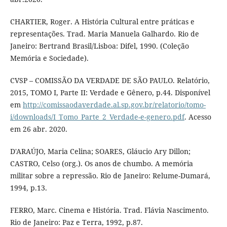
CHARTIER, Roger. A História Cultural entre práticas e
representações. Trad. Maria Manuela Galhardo. Rio de
Janeiro: Bertrand Brasil/Lisboa: Difel, 1990. (Coleção
Memória e Sociedade).
CVSP – COMISSÃO DA VERDADE DE SÃO PAULO. Relatório,
2015, TOMO I, Parte II: Verdade e Gênero, p.44. Disponível
em
http://comissaodaverdade.al.sp.gov.br/relatorio/tomo-
i/downloads/I_Tomo_Parte_2_Verdade-e-genero.pdf
. Acesso
em 26 abr. 2020.
D'ARAÚJO, Maria Celina; SOARES, Gláucio Ary Dillon;
CASTRO, Celso (org.). Os anos de chumbo. A memória
militar sobre a repressão. Rio de Janeiro: Relume-Dumará,
1994, p.13.
FERRO, Marc. Cinema e História. Trad. Flávia Nascimento.
Rio de Janeiro: Paz e Terra, 1992, p.87.