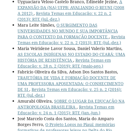
Uyguaciara Veloso Castelo Branco, Edineide Jezine,
A
EXPANSÃO DA (NA) UFPB: AVALIANDO O REUNI (2008
A 2012)
,
Revista Temas em Educação: v. 22 n. 2
(2013): RTE (jul.-dez.)
Mara Leite Simões,
O SURGIMENTO DAS
UNIVERSIDADES NO MUNDO E SUA IMPORTÂNCIA
PARA O CONTEXTO DA FORMAÇÃO DOCENTE
,
Revista
Temas em Educação: v. 22 n. 2 (2013): RTE (jul.-dez.)
Maria Veirislene Lavor Sousa, Daniel Valerio Martins,
AS ESCOLAS INDÍGENAS NO ESTADO DO CEARÁ: UMA
HISTÓRIA DE RESISTÊNCIA
,
Revista Temas em
Educação: v. 28 n. 2 (2019): RTE (maio-ago.)
Fabrício Oliveira da Silva, Adson Dos Santos Bastos,
TRAJETÓRIA DE VIDA E FORMAÇÃO DOCENTE DE
UMA PROFESSORA APOSENTADA: O CONHECIMENTO
DE SI
,
Revista Temas em Educação: v. 25 n. 2 (2016):
RTE (jul.-dez.)
Amurabi Oliveira,
SOBRE O LUGAR DA EDUCAÇÃO NA
ANTROPOLOGIA BRASILEIRA
,
Revista Temas em
Educação: v. 24 n. 1 (2015): RTE (jan.-jun.)
José Marcelo Costa dos Santos, Maria do Amparo
Borges Ferro,
O Projeto Logos no Piauí: memórias
formativas de professores leigos no Delta do Rio