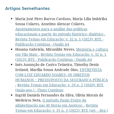
Artigos Semelhantes
Maria José Pires Barros Cardozo, Maria Lília Imbiriba
Sousa Colares, Anselmo Alencar Colares,
Apontamentos para a análise das políticas
educacionais a partir do método histórico- dialético
,
Revista Temas em Educação: v. 32 n. 1 (2023): RTE -
Publicação Contínua - Qualis A4
Hosana Gabriela, Miranilde Neves,
Memória e cultura
em Vila Maú:
,
Revista Temas em Educação: v. 32 n. 1
(2023): RTE - Publicação Contínua - Qualis A4
Inês Assunção de Castro Teixeira, Timothy Denis
Ireland, Marília Sousa Andrade Dias,
ENTREVISTA
COM LUIZ EDUARDO SOARES: OS DIREITOS
HUMANOS ‒ PRESSUPOSTO DA SEGURANÇA PÚBLICA
,
Revista Temas em Educação: v. 29 n. 2 (2020): RTE
(maio-ago.) - Fluxo Contínuo
Ingrid Daniela Fernandes da Silva, Olivia Morais de
Medeiros Neta,
O método Paulo Freire de
alfabetização nas 40 Horas em Angicos:
,
Revista
Temas em Educação: v. 31 n. 3 (2022): RTE (set. - dez.)