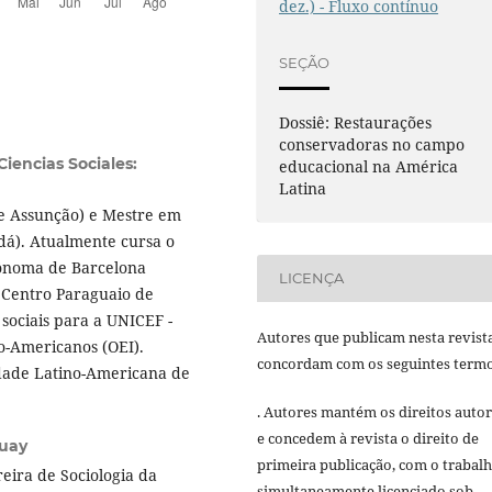
dez.) - Fluxo contínuo
SEÇÃO
Dossiê: Restaurações
conservadoras no campo
iencias Sociales:
educacional na América
Latina
de Assunção) e Mestre em
dá). Atualmente cursa o
tônoma de Barcelona
LICENÇA
 Centro Paraguaio de
 sociais para a UNICEF -
Autores que publicam nesta revist
o-Americanos (OEI).
concordam com os seguintes termo
dade Latino-Americana de
. Autores mantém os direitos autor
e concedem à revista o direito de
guay
primeira publicação, com o trabal
eira de Sociologia da
simultaneamente licenciado sob