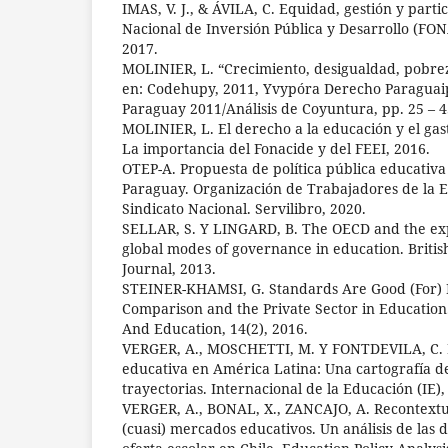
IMAS, V. J., & ÁVILA, C. Equidad, gestión y parti
Nacional de Inversión Pública y Desarrollo (FON
2017.
MOLINIER, L. “Crecimiento, desigualdad, pobrez
en: Codehupy, 2011, Yvypóra Derecho Paragua
Paraguay 2011/Análisis de Coyuntura, pp. 25 – 4
MOLINIER, L. El derecho a la educación y el gas
La importancia del Fonacide y del FEEI, 2016.
OTEP-A. Propuesta de política pública educativa
Paraguay. Organización de Trabajadores de la E
Sindicato Nacional. Servilibro, 2020.
SELLAR, S. Y LINGARD, B. The OECD and the ex
global modes of governance in education. Briti
Journal, 2013.
STEINER-KHAMSI, G. Standards Are Good (For) 
Comparison and the Private Sector in Education. 
And Education, 14(2), 2016.
VERGER, A., MOSCHETTI, M. Y FONTDEVILA, C. L
educativa en América Latina: Una cartografía de 
trayectorias. Internacional de la Educación (IE),
VERGER, A., BONAL, X., ZANCAJO, A. Recontextua
(cuasi) mercados educativos. Un análisis de la