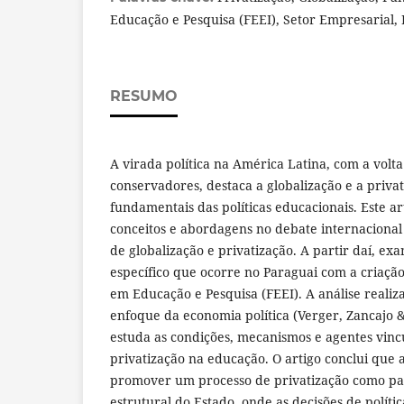
Educação e Pesquisa (FEEI), Setor Empresarial,
RESUMO
A virada política na América Latina, com a volt
conservadores, destaca a globalização e a priva
fundamentais das políticas educacionais. Este art
conceitos e abordagens no debate internacional
de globalização e privatização. A partir daí, ex
específico que ocorre no Paraguai com a criaçã
em Educação e Pesquisa (FEEI). A análise realiza
enfoque da economia política (Verger, Zancajo &
estuda as condições, mecanismos e agentes vinc
privatização na educação. O artigo conclui que a
promover um processo de privatização como p
estrutural do Estado, onde as decisões de políti