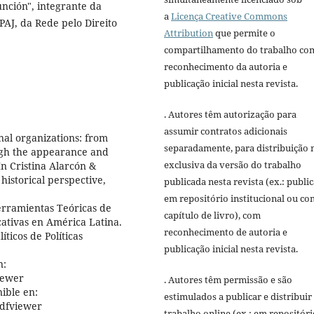
nción", integrante da
a
Licença Creative Commons
AJ, da Rede pelo Direito
Attribution
que permite o
compartilhamento do trabalho co
reconhecimento da autoria e
publicação inicial nesta revista.
. Autores têm autorização para
assumir contratos adicionais
nal organizations: from
separadamente, para distribuição 
ough the appearance and
exclusiva da versão do trabalho
In Cristina Alarcón &
historical perspective,
publicada nesta revista (ex.: publi
em repositório institucional ou c
erramientas Teóricas de
capítulo de livro), com
ucativas en América Latina.
reconhecimento de autoria e
ticos de Políticas
publicação inicial nesta revista.
n:
iewer
. Autores têm permissão e são
ible en:
estimulados a publicar e distribuir
dfviewer
trabalho online (ex.: em repositóri