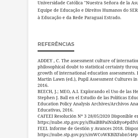
Universidade Católica "Nuestra Señora de la Asu
Equipe de Educação e Direitos Humanos do SERP
à Educação e da Rede Paraguai Estrado.
REFERÊNCIAS
ADDEY , C. The assessment culture of internatio
philosophical doubt to statistical certainty thr
growth of international education assessments. 
Martin Lawn (ed.), Pupil Assessment Cultures in 
2016.
BEECH, J.; MEO, A.I. Explorando el Uso de las H
Stephen J. Ball en el Estudio de las Políticas Ed
Education Policy Analysis Archives/Archivos Analí
Educativas, 2016.
CAFEEI Resolución Nº 3 28/05/2020 Disponible e
https://nube.stp.gov.py/s/f8aiBBPaiNxkByo#pdfv
FEEI. Informe de Gestión y Avances 2018. Dispon
https://nube.stp.gov.py/s/mWCoWKBiXFabn54#p