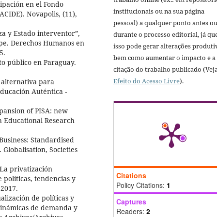
cipación en el Fondo
institucionais ou na sua página
ACIDE). Novapolis, (11),
pessoal) a qualquer ponto antes o
a y Estado interventor”,
durante o processo editorial, já qu
ipe. Derechos Humanos en
isso pode gerar alterações produti
5.
bem como aumentar o impacto e a
to público en Paraguay.
citação do trabalho publicado (Vej
Efeito do Acesso Livre
).
 alternativa para
ducación Auténtica -
pansion of PISA: new
sh Educational Research
Business: Standardised
Globalisation, Societies
a privatización
Citations
políticas, tendencias y
Policy Citations:
1
 2017.
lización de políticas y
Captures
s dinámicas de demanda y
Readers:
2