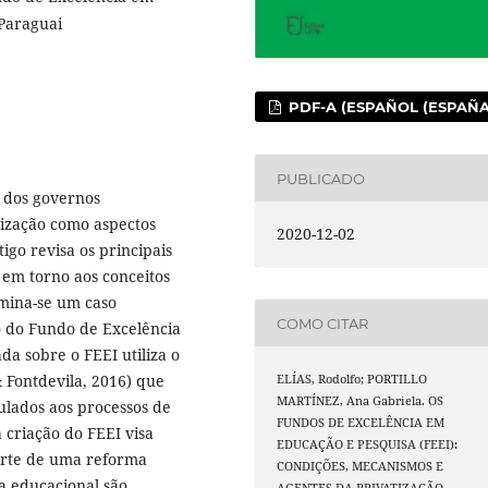
 Paraguai
PDF-A (ESPAÑOL (ESPAÑA
PUBLICADO
a dos governos
tização como aspectos
2020-12-02
igo revisa os principais
 em torno aos conceitos
amina-se um caso
COMO CITAR
o do Fundo de Excelência
da sobre o FEEI utiliza o
 Fontdevila, 2016) que
ELÍAS, Rodolfo; PORTILLO
MARTÍNEZ, Ana Gabriela. OS
ulados aos processos de
FUNDOS DE EXCELÊNCIA EM
 criação do FEEI visa
EDUCAÇÃO E PESQUISA (FEEI):
arte de uma reforma
CONDIÇÕES, MECANISMOS E
ca educacional são