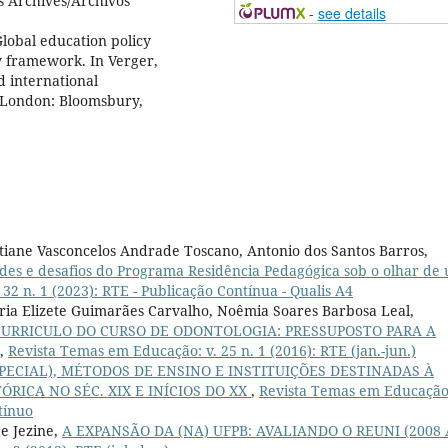
is Archives/Archivos
-
see details
obal education policy
y framework. In Verger,
d international
. London: Bloomsbury,
iane Vasconcelos Andrade Toscano, Antonio dos Santos Barros,
ades e desafios do Programa Residência Pedagógica sob o olhar de
32 n. 1 (2023): RTE - Publicação Contínua - Qualis A4
ia Elizete Guimarães Carvalho, Noêmia Soares Barbosa Leal,
URRICULO DO CURSO DE ODONTOLOGIA: PRESSUPOSTO PARA A
,
Revista Temas em Educação: v. 25 n. 1 (2016): RTE (jan.-jun.)
PECIAL), MÉTODOS DE ENSINO E INSTITUIÇÕES DESTINADAS À
RICA NO SÉC. XIX E INÍCIOS DO XX
,
Revista Temas em Educação:
tínuo
e Jezine,
A EXPANSÃO DA (NA) UFPB: AVALIANDO O REUNI (2008 