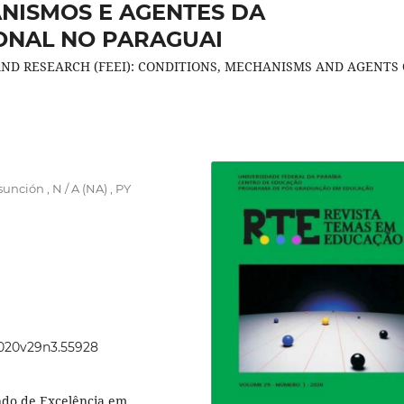
ANISMOS E AGENTES DA
ONAL NO PARAGUAI
ND RESEARCH (FEEI): CONDITIONS, MECHANISMS AND AGENTS 
nción , N / A (NA) , PY
.2020v29n3.55928
undo de Excelência em