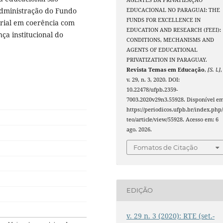
AGENTES DA PRIVATIZAÇÃO
dministração do Fundo
EDUCACIONAL NO PARAGUAI: THE
FUNDS FOR EXCELLENCE IN
rial em coerência com
EDUCATION AND RESEARCH (FEEI):
ça institucional do
CONDITIONS, MECHANISMS AND
AGENTS OF EDUCATIONAL
PRIVATIZATION IN PARAGUAY.
Revista Temas em Educação
,
[S. l.]
,
v. 29, n. 3, 2020. DOI:
10.22478/ufpb.2359-
7003.2020v29n3.55928. Disponível em
https://periodicos.ufpb.br/index.php/
teo/article/view/55928. Acesso em: 6
ago. 2026.
Fomatos de Citação
EDIÇÃO
v. 29 n. 3 (2020): RTE (set.-