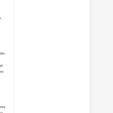
m
não-
car
omo
 seu
os