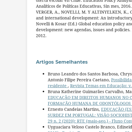
oferta escolar en Chile. Education Policy Analys
Analíticos de Políticas Educativas, Sin mes, 2016.
VERGER, A., NOVELLI, M. Y ALTINYELKEN, K., Gl
and international development: An introductor
Novelli & Kosar (Ed.) Global education policy an
development: new agendas, issues and policies
2012.
Artigos Semelhantes
Bruno Leandro dos Santos Barbosa, Chryst
Antonio Filipe Pereira Caetano,
Possibilid
residente
,
Revista Temas em Educação: v. 
Bruna Katherine Guimarães Carvalho, Mar
EDUCAÇÃO EM DIREITOS HUMANOS NO C
FORMAÇÃO HUMANA DE ODONTÓLOGOS
Ernesto Candeias Martins,
EDUCAÇÃO (ES
SURDEZ EM PORTUGAL: VISÃO SOCIOHISTÓ
29 n. 2 (2020): RTE (maio-ago.) - Fluxo Con
Uyguaciara Veloso Castelo Branco, Edineid