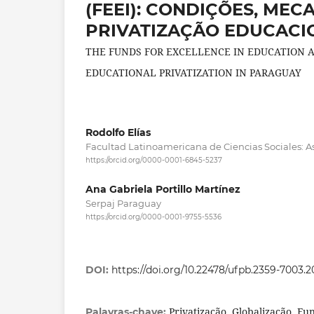
(FEEI): CONDIÇÕES, MEC
PRIVATIZAÇÃO EDUCACI
THE FUNDS FOR EXCELLENCE IN EDUCATION A
EDUCATIONAL PRIVATIZATION IN PARAGUAY
Rodolfo Elías
Facultad Latinoamericana de Ciencias Sociales: Asu
https://orcid.org/0000-0001-6845-5237
Ana Gabriela Portillo Martínez
Serpaj Paraguay
https://orcid.org/0000-0001-9755-5536
DOI:
https://doi.org/10.22478/ufpb.2359-7003
Privatização, Globalização, F
Palavras-chave: