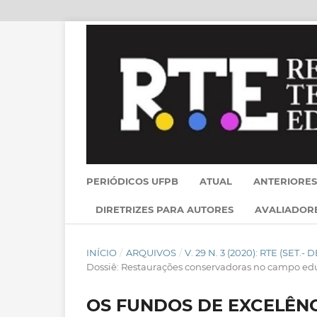
PERIÓDICOS UFPB
ATUAL
ANTERIORES
DIRETRIZES PARA AUTORES
AVALIADOR
INÍCIO
/
ARQUIVOS
/
V. 29 N. 3 (2020): RTE (SET.
Dossiê: Restaurações conservadoras no campo ed
OS FUNDOS DE EXCELÊN