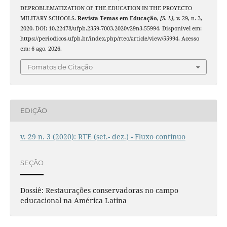
DEPROBLEMATIZATION OF THE EDUCATION IN THE PROYECTO
MILITARY SCHOOLS.
Revista Temas em Educação
,
[S. l.]
, v. 29, n. 3,
2020. DOI: 10.22478/ufpb.2359-7003.2020v29n3.55994. Disponível em:
https://periodicos.ufpb.br/index.php/rteo/article/view/55994. Acesso
em: 6 ago. 2026.
Fomatos de Citação
EDIÇÃO
v. 29 n. 3 (2020): RTE (set.- dez.) - Fluxo contínuo
SEÇÃO
Dossiê: Restaurações conservadoras no campo
educacional na América Latina