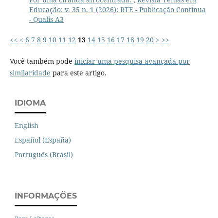
Educação: v. 35 n. 1 (2026): RTE - Publicação Contínua
- Qualis A3
<<
<
6
7
8
9
10
11
12
13
14
15
16
17
18
19
20
>
>>
Você também pode
iniciar uma pesquisa avançada por
similaridade
para este artigo.
IDIOMA
English
Español (España)
Português (Brasil)
INFORMAÇÕES