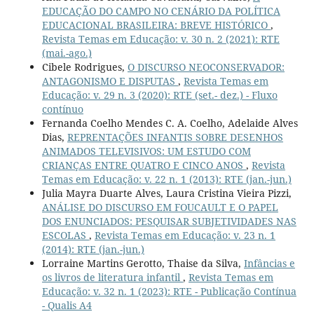
EDUCAÇÃO DO CAMPO NO CENÁRIO DA POLÍTICA
EDUCACIONAL BRASILEIRA: BREVE HISTÓRICO
,
Revista Temas em Educação: v. 30 n. 2 (2021): RTE
(mai.-ago.)
Cibele Rodrigues,
O DISCURSO NEOCONSERVADOR:
ANTAGONISMO E DISPUTAS
,
Revista Temas em
Educação: v. 29 n. 3 (2020): RTE (set.- dez.) - Fluxo
contínuo
Fernanda Coelho Mendes C. A. Coelho, Adelaide Alves
Dias,
REPRENTAÇÕES INFANTIS SOBRE DESENHOS
ANIMADOS TELEVISIVOS: UM ESTUDO COM
CRIANÇAS ENTRE QUATRO E CINCO ANOS
,
Revista
Temas em Educação: v. 22 n. 1 (2013): RTE (jan.-jun.)
Julia Mayra Duarte Alves, Laura Cristina Vieira Pizzi,
ANÁLISE DO DISCURSO EM FOUCAULT E O PAPEL
DOS ENUNCIADOS: PESQUISAR SUBJETIVIDADES NAS
ESCOLAS
,
Revista Temas em Educação: v. 23 n. 1
(2014): RTE (jan.-jun.)
Lorraine Martins Gerotto, Thaise da Silva,
Infâncias e
os livros de literatura infantil
,
Revista Temas em
Educação: v. 32 n. 1 (2023): RTE - Publicação Contínua
- Qualis A4