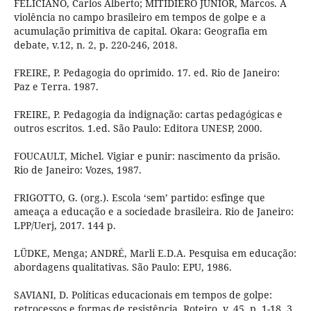
FELICIANO, Carlos Alberto; MITIDIERO JUNIOR, Marcos. A
violência no campo brasileiro em tempos de golpe e a
acumulação primitiva de capital. Okara: Geografia em
debate, v.12, n. 2, p. 220-246, 2018.
FREIRE, P. Pedagogia do oprimido. 17. ed. Rio de Janeiro:
Paz e Terra. 1987.
FREIRE, P. Pedagogia da indignação: cartas pedagógicas e
outros escritos. 1.ed. São Paulo: Editora UNESP, 2000.
FOUCAULT, Michel. Vigiar e punir: nascimento da prisão.
Rio de Janeiro: Vozes, 1987.
FRIGOTTO, G. (org.). Escola ‘sem’ partido: esfinge que
ameaça a educação e a sociedade brasileira. Rio de Janeiro:
LPP/Uerj, 2017. 144 p.
LÜDKE, Menga; ANDRÉ, Marli E.D.A. Pesquisa em educação:
abordagens qualitativas. São Paulo: EPU, 1986.
SAVIANI, D. Políticas educacionais em tempos de golpe:
retrocessos e formas de resistência. Roteiro, v. 45, p. 1-18, 3