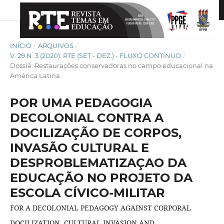
INÍCIO
/
ARQUIVOS
/
V. 29 N. 3 (2020): RTE (SET.- DEZ.) - FLUXO CONTÍNUO
/
Dossiê: Restaurações conservadoras no campo educacional na
América Latina
POR UMA PEDAGOGIA
DECOLONIAL CONTRA A
DOCILIZAÇÃO DE CORPOS,
INVASÃO CULTURAL E
DESPROBLEMATIZAÇAO DA
EDUCAÇÃO NO PROJETO DA
ESCOLA CÍVICO-MILITAR
FOR A DECOLONIAL PEDAGOGY AGAINST CORPORAL
DOCILIZATION, CULTURAL INVASION AND