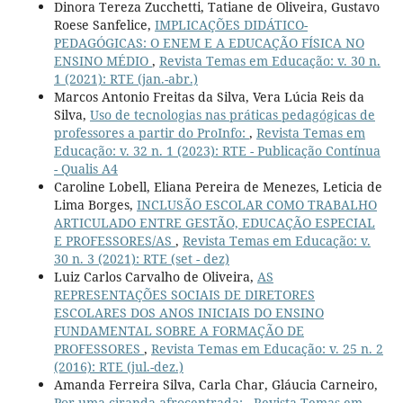
Dinora Tereza Zucchetti, Tatiane de Oliveira, Gustavo
Roese Sanfelice,
IMPLICAÇÕES DIDÁTICO-
PEDAGÓGICAS: O ENEM E A EDUCAÇÃO FÍSICA NO
ENSINO MÉDIO
,
Revista Temas em Educação: v. 30 n.
1 (2021): RTE (jan.-abr.)
Marcos Antonio Freitas da Silva, Vera Lúcia Reis da
Silva,
Uso de tecnologias nas práticas pedagógicas de
professores a partir do ProInfo:
,
Revista Temas em
Educação: v. 32 n. 1 (2023): RTE - Publicação Contínua
- Qualis A4
Caroline Lobell, Eliana Pereira de Menezes, Leticia de
Lima Borges,
INCLUSÃO ESCOLAR COMO TRABALHO
ARTICULADO ENTRE GESTÃO, EDUCAÇÃO ESPECIAL
E PROFESSORES/AS
,
Revista Temas em Educação: v.
30 n. 3 (2021): RTE (set - dez)
Luiz Carlos Carvalho de Oliveira,
AS
REPRESENTAÇÕES SOCIAIS DE DIRETORES
ESCOLARES DOS ANOS INICIAIS DO ENSINO
FUNDAMENTAL SOBRE A FORMAÇÃO DE
PROFESSORES
,
Revista Temas em Educação: v. 25 n. 2
(2016): RTE (jul.-dez.)
Amanda Ferreira Silva, Carla Char, Gláucia Carneiro,
Por uma ciranda afrocentrada:
,
Revista Temas em