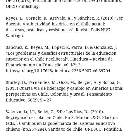
OECD (2015), Education at a Glance 2015: OECD Indicators,
OECD Publishing.
Reyes, L., Cornejo, R., Arévalo, A., y Sánchez, R. (2010) “Ser
docente y subjetividad histórica en el Chile actual:
discursos, prácticas y resistencias”. Revista Polis N°27,
Santiago.
Sánchez, R., Reyes, M., López, P., Parra, D. & González, J.
“Los problemas y desafíos estructurales de la educación
superior en el Chile neoliberal”. Fineduca – Revista de
Financiamento da Educação, v6, Nº12.
https://doi.org/10.17648/fineduca-2236-5907-v6-69704
Shirley, D., Fernández, M., Ossa, M., Berger, A. y Borba, G.
(2013) Cuarta vía de liderazgo y cambio en América Latina:
perspectivas en Chile, Colombia y Brasil. Pensamiento
Educativo, 50(2), 5 – 27.
Valenzuela, J.P., Bellei, C., &De Los Ríos, D.: (2010).
Segregación escolar en Chile. En S. Martinic& G. Elacqua
(eds.), Cambios en la gobernanza del sistema educativo
chileno (pp.257-284). Santiago de Chile: UNESCO, Pontificia