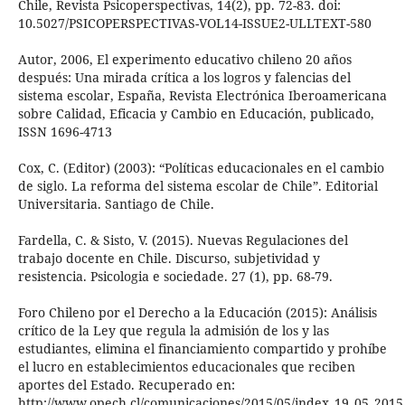
Chile, Revista Psicoperspectivas, 14(2), pp. 72-83. doi:
10.5027/PSICOPERSPECTIVAS-VOL14-ISSUE2-ULLTEXT-580
Autor, 2006, El experimento educativo chileno 20 años
después: Una mirada crítica a los logros y falencias del
sistema escolar, España, Revista Electrónica Iberoamericana
sobre Calidad, Eficacia y Cambio en Educación, publicado,
ISSN 1696-4713
Cox, C. (Editor) (2003): “Políticas educacionales en el cambio
de siglo. La reforma del sistema escolar de Chile”. Editorial
Universitaria. Santiago de Chile.
Fardella, C. & Sisto, V. (2015). Nuevas Regulaciones del
trabajo docente en Chile. Discurso, subjetividad y
resistencia. Psicologia e sociedade. 27 (1), pp. 68-79.
Foro Chileno por el Derecho a la Educación (2015): Análisis
crítico de la Ley que regula la admisión de los y las
estudiantes, elimina el financiamiento compartido y prohíbe
el lucro en establecimientos educacionales que reciben
aportes del Estado. Recuperado en:
http://www.opech.cl/comunicaciones/2015/05/index_19_05_2015_a