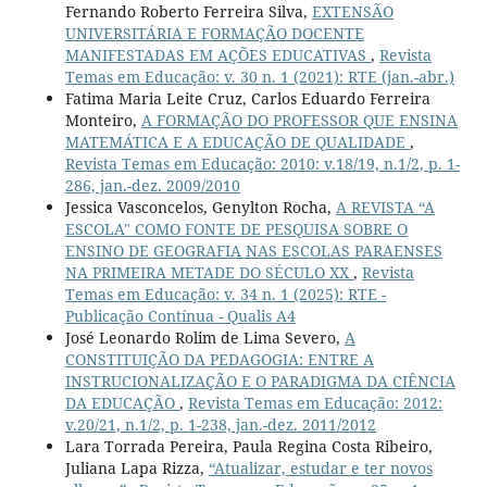
Fernando Roberto Ferreira Silva,
EXTENSÃO
UNIVERSITÁRIA E FORMAÇÃO DOCENTE
MANIFESTADAS EM AÇÕES EDUCATIVAS
,
Revista
Temas em Educação: v. 30 n. 1 (2021): RTE (jan.-abr.)
Fatima Maria Leite Cruz, Carlos Eduardo Ferreira
Monteiro,
A FORMAÇÃO DO PROFESSOR QUE ENSINA
MATEMÁTICA E A EDUCAÇÃO DE QUALIDADE
,
Revista Temas em Educação: 2010: v.18/19, n.1/2, p. 1-
286, jan.-dez. 2009/2010
Jessica Vasconcelos, Genylton Rocha,
A REVISTA “A
ESCOLA" COMO FONTE DE PESQUISA SOBRE O
ENSINO DE GEOGRAFIA NAS ESCOLAS PARAENSES
NA PRIMEIRA METADE DO SÉCULO XX
,
Revista
Temas em Educação: v. 34 n. 1 (2025): RTE -
Publicação Contínua - Qualis A4
José Leonardo Rolim de Lima Severo,
A
CONSTITUIÇÃO DA PEDAGOGIA: ENTRE A
INSTRUCIONALIZAÇÃO E O PARADIGMA DA CIÊNCIA
DA EDUCAÇÃO
,
Revista Temas em Educação: 2012:
v.20/21, n.1/2, p. 1-238, jan.-dez. 2011/2012
Lara Torrada Pereira, Paula Regina Costa Ribeiro,
Juliana Lapa Rizza,
“Atualizar, estudar e ter novos