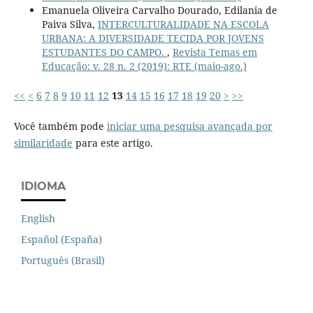
Emanuela Oliveira Carvalho Dourado, Edilania de
Paiva Silva,
INTERCULTURALIDADE NA ESCOLA
URBANA: A DIVERSIDADE TECIDA POR JOVENS
ESTUDANTES DO CAMPO.
,
Revista Temas em
Educação: v. 28 n. 2 (2019): RTE (maio-ago.)
<<
<
6
7
8
9
10
11
12
13
14
15
16
17
18
19
20
>
>>
Você também pode
iniciar uma pesquisa avançada por
similaridade
para este artigo.
IDIOMA
English
Español (España)
Português (Brasil)