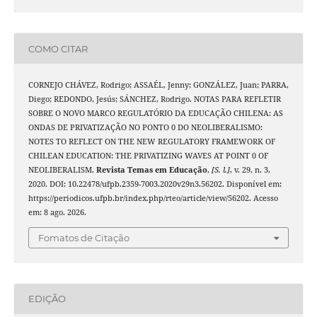
COMO CITAR
CORNEJO CHÁVEZ, Rodrigo; ASSAÉL, Jenny; GONZÁLEZ, Juan; PARRA,
Diego; REDONDO, Jesús; SÁNCHEZ, Rodrigo. NOTAS PARA REFLETIR
SOBRE O NOVO MARCO REGULATÓRIO DA EDUCAÇÃO CHILENA: AS
ONDAS DE PRIVATIZAÇÃO NO PONTO 0 DO NEOLIBERALISMO:
NOTES TO REFLECT ON THE NEW REGULATORY FRAMEWORK OF
CHILEAN EDUCATION: THE PRIVATIZING WAVES AT POINT 0 OF
NEOLIBERALISM.
Revista Temas em Educação
,
[S. l.]
, v. 29, n. 3,
2020. DOI: 10.22478/ufpb.2359-7003.2020v29n3.56202. Disponível em:
https://periodicos.ufpb.br/index.php/rteo/article/view/56202. Acesso
em: 8 ago. 2026.
Fomatos de Citação
EDIÇÃO