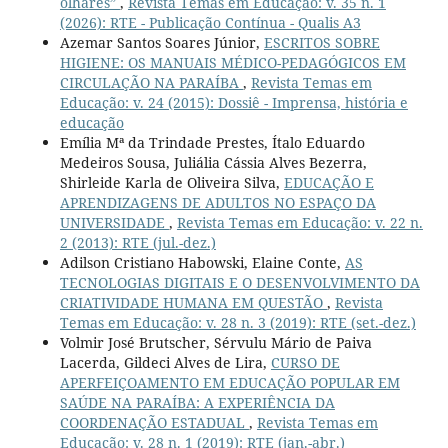
olhares”
,
Revista Temas em Educação: v. 35 n. 1
(2026): RTE - Publicação Contínua - Qualis A3
Azemar Santos Soares Júnior,
ESCRITOS SOBRE
HIGIENE: OS MANUAIS MÉDICO-PEDAGÓGICOS EM
CIRCULAÇÃO NA PARAÍBA
,
Revista Temas em
Educação: v. 24 (2015): Dossiê - Imprensa, história e
educação
Emília Mª da Trindade Prestes, Ítalo Eduardo
Medeiros Sousa, Juliália Cássia Alves Bezerra,
Shirleide Karla de Oliveira Silva,
EDUCAÇÃO E
APRENDIZAGENS DE ADULTOS NO ESPAÇO DA
UNIVERSIDADE
,
Revista Temas em Educação: v. 22 n.
2 (2013): RTE (jul.-dez.)
Adilson Cristiano Habowski, Elaine Conte,
AS
TECNOLOGIAS DIGITAIS E O DESENVOLVIMENTO DA
CRIATIVIDADE HUMANA EM QUESTÃO
,
Revista
Temas em Educação: v. 28 n. 3 (2019): RTE (set.-dez.)
Volmir José Brutscher, Sérvulu Mário de Paiva
Lacerda, Gildeci Alves de Lira,
CURSO DE
APERFEIÇOAMENTO EM EDUCAÇÃO POPULAR EM
SAÚDE NA PARAÍBA: A EXPERIÊNCIA DA
COORDENAÇÃO ESTADUAL
,
Revista Temas em
Educação: v. 28 n. 1 (2019): RTE (jan.-abr.)