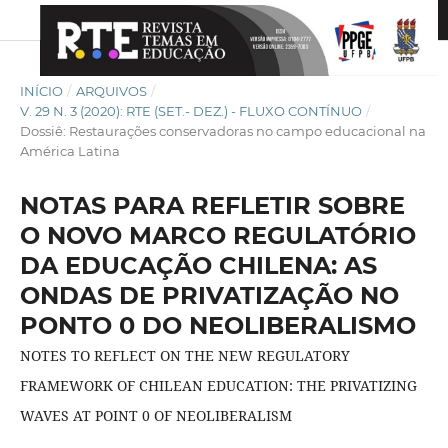
INÍCIO
/
ARQUIVOS
/
V. 29 N. 3 (2020): RTE (SET.- DEZ.) - FLUXO CONTÍNUO
/
Dossiê: Restaurações conservadoras no campo educacional na
América Latina
NOTAS PARA REFLETIR SOBRE
O NOVO MARCO REGULATÓRIO
DA EDUCAÇÃO CHILENA: AS
ONDAS DE PRIVATIZAÇÃO NO
PONTO 0 DO NEOLIBERALISMO
NOTES TO REFLECT ON THE NEW REGULATORY
FRAMEWORK OF CHILEAN EDUCATION: THE PRIVATIZING
WAVES AT POINT 0 OF NEOLIBERALISM