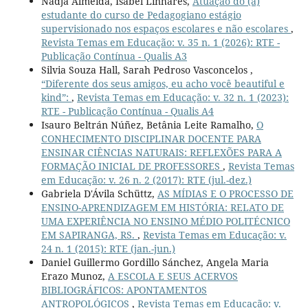
Nadja Almeida, Isabel Linhares,
Atuação do (a)
estudante do curso de Pedagogiano estágio
supervisionado nos espaços escolares e não escolares
,
Revista Temas em Educação: v. 35 n. 1 (2026): RTE -
Publicação Contínua - Qualis A3
Silvia Souza Hall, Sarah Pedroso Vasconcelos ,
“Diferente dos seus amigos, eu acho você beautiful e
kind”:
,
Revista Temas em Educação: v. 32 n. 1 (2023):
RTE - Publicação Contínua - Qualis A4
Isauro Beltrán Núñez, Betânia Leite Ramalho,
O
CONHECIMENTO DISCIPLINAR DOCENTE PARA
ENSINAR CIÊNCIAS NATURAIS: REFLEXÕES PARA A
FORMAÇÃO INICIAL DE PROFESSORES
,
Revista Temas
em Educação: v. 26 n. 2 (2017): RTE (jul.-dez.)
Gabriela D'Ávila Schüttz,
AS MÍDIAS E O PROCESSO DE
ENSINO-APRENDIZAGEM EM HISTÓRIA: RELATO DE
UMA EXPERIÊNCIA NO ENSINO MÉDIO POLITÉCNICO
EM SAPIRANGA, RS.
,
Revista Temas em Educação: v.
24 n. 1 (2015): RTE (jan.-jun.)
Daniel Guillermo Gordillo Sánchez, Angela Maria
Erazo Munoz,
A ESCOLA E SEUS ACERVOS
BIBLIOGRÁFICOS: APONTAMENTOS
ANTROPOLÓGICOS
,
Revista Temas em Educação: v.