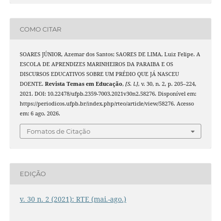
COMO CITAR
SOARES JÚNIOR, Azemar dos Santos; SAORES DE LIMA, Luiz Felipe. A
ESCOLA DE APRENDIZES MARINHEIROS DA PARAIBA E OS
DISCURSOS EDUCATIVOS SOBRE UM PRÉDIO QUE JÁ NASCEU
DOENTE.
Revista Temas em Educação
,
[S. l.]
, v. 30, n. 2, p. 205–224,
2021. DOI: 10.22478/ufpb.2359-7003.2021v30n2.58276. Disponível em:
https://periodicos.ufpb.br/index.php/rteo/article/view/58276. Acesso
em: 6 ago. 2026.
Fomatos de Citação
EDIÇÃO
v. 30 n. 2 (2021): RTE (mai.-ago.)