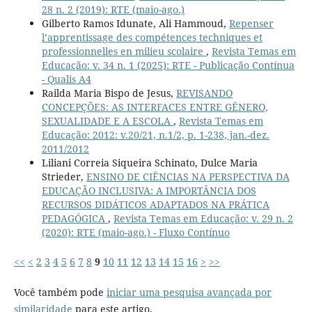
28 n. 2 (2019): RTE (maio-ago.)
Gilberto Ramos Idunate, Ali Hammoud,
Repenser
l’apprentissage des compétences techniques et
professionnelles en milieu scolaire
,
Revista Temas em
Educação: v. 34 n. 1 (2025): RTE - Publicação Contínua
- Qualis A4
Railda Maria Bispo de Jesus,
REVISANDO
CONCEPÇÕES: AS INTERFACES ENTRE GÊNERO,
SEXUALIDADE E A ESCOLA
,
Revista Temas em
Educação: 2012: v.20/21, n.1/2, p. 1-238, jan.-dez.
2011/2012
Liliani Correia Siqueira Schinato, Dulce Maria
Strieder,
ENSINO DE CIÊNCIAS NA PERSPECTIVA DA
EDUCAÇÃO INCLUSIVA: A IMPORTÂNCIA DOS
RECURSOS DIDÁTICOS ADAPTADOS NA PRÁTICA
PEDAGÓGICA
,
Revista Temas em Educação: v. 29 n. 2
(2020): RTE (maio-ago.) - Fluxo Contínuo
<<
<
2
3
4
5
6
7
8
9
10
11
12
13
14
15
16
>
>>
Você também pode
iniciar uma pesquisa avançada por
similaridade
para este artigo.