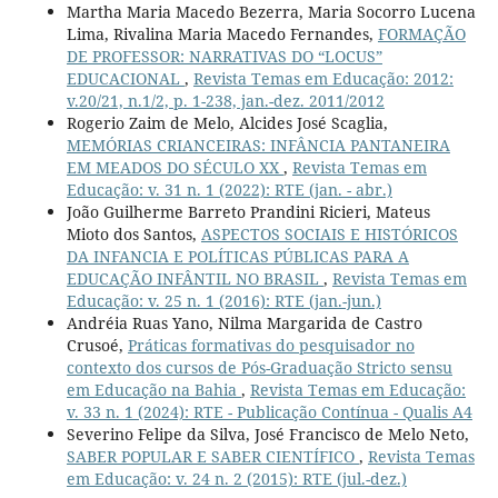
Martha Maria Macedo Bezerra, Maria Socorro Lucena
Lima, Rivalina Maria Macedo Fernandes,
FORMAÇÃO
DE PROFESSOR: NARRATIVAS DO “LOCUS”
EDUCACIONAL
,
Revista Temas em Educação: 2012:
v.20/21, n.1/2, p. 1-238, jan.-dez. 2011/2012
Rogerio Zaim de Melo, Alcides José Scaglia,
MEMÓRIAS CRIANCEIRAS: INFÂNCIA PANTANEIRA
EM MEADOS DO SÉCULO XX
,
Revista Temas em
Educação: v. 31 n. 1 (2022): RTE (jan. - abr.)
João Guilherme Barreto Prandini Ricieri, Mateus
Mioto dos Santos,
ASPECTOS SOCIAIS E HISTÓRICOS
DA INFANCIA E POLÍTICAS PÚBLICAS PARA A
EDUCAÇÃO INFÂNTIL NO BRASIL
,
Revista Temas em
Educação: v. 25 n. 1 (2016): RTE (jan.-jun.)
Andréia Ruas Yano, Nilma Margarida de Castro
Crusoé,
Práticas formativas do pesquisador no
contexto dos cursos de Pós-Graduação Stricto sensu
em Educação na Bahia
,
Revista Temas em Educação:
v. 33 n. 1 (2024): RTE - Publicação Contínua - Qualis A4
Severino Felipe da Silva, José Francisco de Melo Neto,
SABER POPULAR E SABER CIENTÍFICO
,
Revista Temas
em Educação: v. 24 n. 2 (2015): RTE (jul.-dez.)