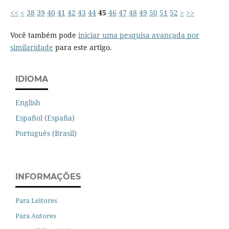
<<
<
38
39
40
41
42
43
44
45
46
47
48
49
50
51
52
>
>>
Você também pode
iniciar uma pesquisa avançada por
similaridade
para este artigo.
IDIOMA
English
Español (España)
Português (Brasil)
INFORMAÇÕES
Para Leitores
Para Autores