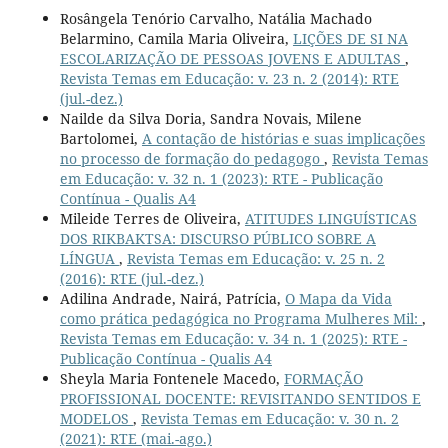
Rosângela Tenório Carvalho, Natália Machado
Belarmino, Camila Maria Oliveira,
LIÇÕES DE SI NA
ESCOLARIZAÇÃO DE PESSOAS JOVENS E ADULTAS
,
Revista Temas em Educação: v. 23 n. 2 (2014): RTE
(jul.-dez.)
Nailde da Silva Doria, Sandra Novais, Milene
Bartolomei,
A contação de histórias e suas implicações
no processo de formação do pedagogo
,
Revista Temas
em Educação: v. 32 n. 1 (2023): RTE - Publicação
Contínua - Qualis A4
Mileide Terres de Oliveira,
ATITUDES LINGUÍSTICAS
DOS RIKBAKTSA: DISCURSO PÚBLICO SOBRE A
LÍNGUA
,
Revista Temas em Educação: v. 25 n. 2
(2016): RTE (jul.-dez.)
Adilina Andrade, Nairá, Patrícia,
O Mapa da Vida
como prática pedagógica no Programa Mulheres Mil:
,
Revista Temas em Educação: v. 34 n. 1 (2025): RTE -
Publicação Contínua - Qualis A4
Sheyla Maria Fontenele Macedo,
FORMAÇÃO
PROFISSIONAL DOCENTE: REVISITANDO SENTIDOS E
MODELOS
,
Revista Temas em Educação: v. 30 n. 2
(2021): RTE (mai.-ago.)