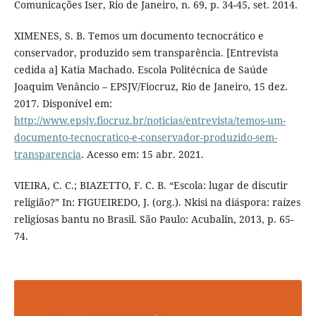
Comunicações Iser, Rio de Janeiro, n. 69, p. 34-45, set. 2014.
XIMENES, S. B. Temos um documento tecnocrático e
conservador, produzido sem transparência. [Entrevista
cedida a] Katia Machado. Escola Politécnica de Saúde
Joaquim Venâncio – EPSJV/Fiocruz, Rio de Janeiro, 15 dez.
2017. Disponível em:
http://www.epsjv.fiocruz.br/noticias/entrevista/temos-um-
documento-tecnocratico-e-conservador-produzido-sem-
transparencia
. Acesso em: 15 abr. 2021.
VIEIRA, C. C.; BIAZETTO, F. C. B. “Escola: lugar de discutir
religião?” In: FIGUEIREDO, J. (org.). Nkisi na diáspora: raízes
religiosas bantu no Brasil. São Paulo: Acubalin, 2013, p. 65-
74.