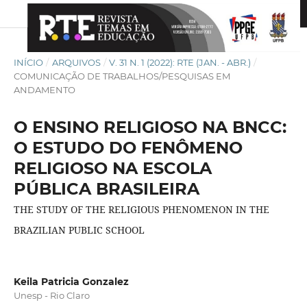
INÍCIO
/
ARQUIVOS
/
V. 31 N. 1 (2022): RTE (JAN. - ABR.)
/
COMUNICAÇÃO DE TRABALHOS/PESQUISAS EM
ANDAMENTO
O ENSINO RELIGIOSO NA BNCC:
O ESTUDO DO FENÔMENO
RELIGIOSO NA ESCOLA
PÚBLICA BRASILEIRA
THE STUDY OF THE RELIGIOUS PHENOMENON IN THE
BRAZILIAN PUBLIC SCHOOL
Keila Patricia Gonzalez
Unesp - Rio Claro