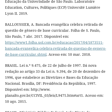
Educação da Univerisdade de São Paulo. Laboratoire
Education, Cultures, Politiques (ECP) Université Lumière
Lyon II. 2019.
BALLOUSSIER, A. Bancada evangélica celebra retirada de
questão de gênero de base curricular. Folha de S. Paulo,
São Paulo, 7 abr. 2017. Disponível em:
https://www1.folha.uol.com.br/educacao/2017/04/1873511-
bancada-evangelica-celebra-retirada-de-questao-de-genero-
de-base-curricular.shtml
. Acesso em: 10 mar. 2018.
BRASIL. Lei n.º 9.475, de 22 de julho de 1997. Dá nova
redação ao artigo 33 da Lei n. 9.394, de 20 de dezembro de
1996, que estabelece as Diretrizes e Bases da Educação
Nacional. Brasília, DF: Presidência da República, 1997.
Disponível em: http://www.
planalto.gov.br/CCIVIL_03/leis/L9475.htm#art1. Acesso em:
10 ago. 2015.