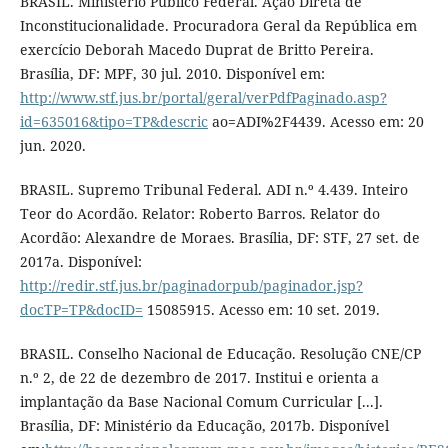
BRASIL. Ministério Público Federal. Ação Direta de
Inconstitucionalidade. Procuradora Geral da República em
exercício Deborah Macedo Duprat de Britto Pereira.
Brasília, DF: MPF, 30 jul. 2010. Disponível em:
http://www.stf.jus.br/portal/geral/verPdfPaginado.asp?
id=635016&tipo=TP&descric
ao=ADI%2F4439. Acesso em: 20
jun. 2020.
BRASIL. Supremo Tribunal Federal. ADI n.º 4.439. Inteiro
Teor do Acordão. Relator: Roberto Barros. Relator do
Acordão: Alexandre de Moraes. Brasília, DF: STF, 27 set. de
2017a. Disponível:
http://redir.stf.jus.br/paginadorpub/paginador.jsp?
docTP=TP&docID=
15085915. Acesso em: 10 set. 2019.
BRASIL. Conselho Nacional de Educação. Resolução CNE/CP
n.º 2, de 22 de dezembro de 2017. Institui e orienta a
implantação da Base Nacional Comum Curricular [...].
Brasília, DF: Ministério da Educação, 2017b. Disponível