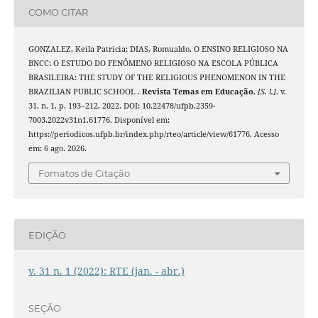
COMO CITAR
GONZALEZ, Keila Patricia; DIAS, Romualdo. O ENSINO RELIGIOSO NA
BNCC: O ESTUDO DO FENÔMENO RELIGIOSO NA ESCOLA PÚBLICA
BRASILEIRA: THE STUDY OF THE RELIGIOUS PHENOMENON IN THE
BRAZILIAN PUBLIC SCHOOL .
Revista Temas em Educação
,
[S. l.]
, v.
31, n. 1, p. 193–212, 2022. DOI: 10.22478/ufpb.2359-
7003.2022v31n1.61776. Disponível em:
https://periodicos.ufpb.br/index.php/rteo/article/view/61776. Acesso
em: 6 ago. 2026.
Fomatos de Citação
EDIÇÃO
v. 31 n. 1 (2022): RTE (jan. - abr.)
SEÇÃO