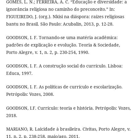
GOMES, L. N.; FERREIRA, A. C. “Educação e diversidade: a
ignorância religiosa no caminho do preconceito.” In:
FIGUEIREDO, J. (org.). Nkisi na diáspora: raízes religiosas
bantu no Brasil. São Paulo: Acubalin, 2013, p. 12-28.
GOODSON, I. F. Tornando-se uma matéria acadêmica:
padrões de explicação e evolução. Teoria & Sociedade,
Porto Alegre, v. 1, n. 2, p. 230-254, 1990.
GOODSON, I. F. A construção social do currículo. Lisboa:
Educa, 1997.
GOODSON, I. F. As políticas de currículo e escolarização.
Petrópolis: Vozes, 2008.
GOODSON, I.F. Currículo: teoria e história. Petrópolis: Vozes,
2018.
MARIANO, R. Laicidade à brasileira. Civitas, Porto Alegre, v.
11, n. 2, p. 238-258, maio/ago. 2011.