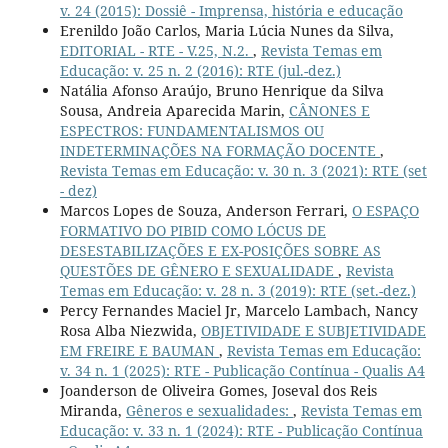
v. 24 (2015): Dossiê - Imprensa, história e educação
Erenildo João Carlos, Maria Lúcia Nunes da Silva,
EDITORIAL - RTE - V.25, N.2.
,
Revista Temas em
Educação: v. 25 n. 2 (2016): RTE (jul.-dez.)
Natália Afonso Araújo, Bruno Henrique da Silva
Sousa, Andreia Aparecida Marin,
CÂNONES E
ESPECTROS: FUNDAMENTALISMOS OU
INDETERMINAÇÕES NA FORMAÇÃO DOCENTE
,
Revista Temas em Educação: v. 30 n. 3 (2021): RTE (set
- dez)
Marcos Lopes de Souza, Anderson Ferrari,
O ESPAÇO
FORMATIVO DO PIBID COMO LÓCUS DE
DESESTABILIZAÇÕES E EX-POSIÇÕES SOBRE AS
QUESTÕES DE GÊNERO E SEXUALIDADE
,
Revista
Temas em Educação: v. 28 n. 3 (2019): RTE (set.-dez.)
Percy Fernandes Maciel Jr, Marcelo Lambach, Nancy
Rosa Alba Niezwida,
OBJETIVIDADE E SUBJETIVIDADE
EM FREIRE E BAUMAN
,
Revista Temas em Educação:
v. 34 n. 1 (2025): RTE - Publicação Contínua - Qualis A4
Joanderson de Oliveira Gomes, Joseval dos Reis
Miranda,
Gêneros e sexualidades:
,
Revista Temas em
Educação: v. 33 n. 1 (2024): RTE - Publicação Contínua