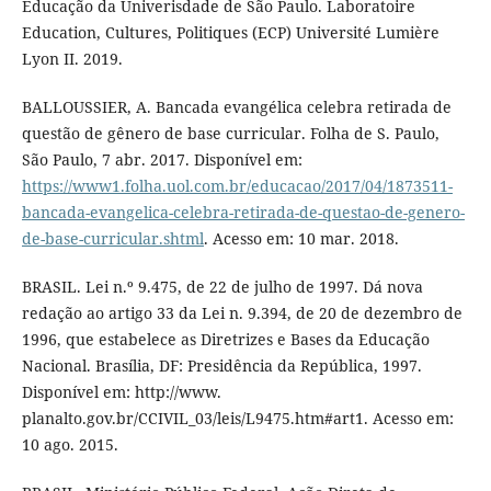
Educação da Univerisdade de São Paulo. Laboratoire
Education, Cultures, Politiques (ECP) Université Lumière
Lyon II. 2019.
BALLOUSSIER, A. Bancada evangélica celebra retirada de
questão de gênero de base curricular. Folha de S. Paulo,
São Paulo, 7 abr. 2017. Disponível em:
https://www1.folha.uol.com.br/educacao/2017/04/1873511-
bancada-evangelica-celebra-retirada-de-questao-de-genero-
de-base-curricular.shtml
. Acesso em: 10 mar. 2018.
BRASIL. Lei n.º 9.475, de 22 de julho de 1997. Dá nova
redação ao artigo 33 da Lei n. 9.394, de 20 de dezembro de
1996, que estabelece as Diretrizes e Bases da Educação
Nacional. Brasília, DF: Presidência da República, 1997.
Disponível em: http://www.
planalto.gov.br/CCIVIL_03/leis/L9475.htm#art1. Acesso em:
10 ago. 2015.