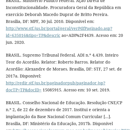
BRASIL. Ministério Público Federal. Ação Direta de
Inconstitucionalidade. Procuradora Geral da República em
exercício Deborah Macedo Duprat de Britto Pereira.
Brasília, DF: MPF, 30 jul. 2010. Disponível em:
http://www.stf.jus.br/portal/geral/verPdfPaginado.asp?
id=635016&tipo=TP&descric
ao=ADI%2F4439. Acesso em: 20
jun. 2020.
BRASIL. Supremo Tribunal Federal. ADI n.º 4.439. Inteiro
Teor do Acordão. Relator: Roberto Barros. Relator do
Acordão: Alexandre de Moraes. Brasília, DF: STF, 27 set. de
2017a. Disponível:
http://redir.stf.jus.br/paginadorpub/paginador.jsp?
docTP=TP&docID=
15085915. Acesso em: 10 set. 2019.
BRASIL. Conselho Nacional de Educação. Resolução CNE/CP
n.º 2, de 22 de dezembro de 2017. Institui e orienta a
implantação da Base Nacional Comum Curricular [...].
Brasília, DF: Ministério da Educação, 2017b. Disponível