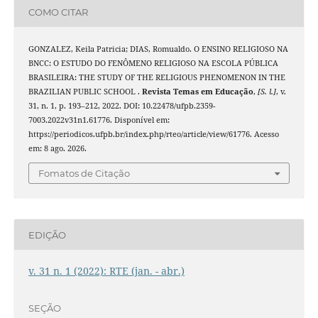
COMO CITAR
GONZALEZ, Keila Patricia; DIAS, Romualdo. O ENSINO RELIGIOSO NA
BNCC: O ESTUDO DO FENÔMENO RELIGIOSO NA ESCOLA PÚBLICA
BRASILEIRA: THE STUDY OF THE RELIGIOUS PHENOMENON IN THE
BRAZILIAN PUBLIC SCHOOL .
Revista Temas em Educação
,
[S. l.]
, v.
31, n. 1, p. 193–212, 2022. DOI: 10.22478/ufpb.2359-
7003.2022v31n1.61776. Disponível em:
https://periodicos.ufpb.br/index.php/rteo/article/view/61776. Acesso
em: 8 ago. 2026.
Fomatos de Citação
EDIÇÃO
v. 31 n. 1 (2022): RTE (jan. - abr.)
SEÇÃO