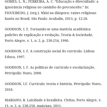
GOMES, L. N.; FERREIRA, A. C. “Educação e diversidade: a
ignorância religiosa no caminho do preconceito.” In:
FIGUEIREDO, J. (org.). Nkisi na diáspora: raízes religiosas
bantu no Brasil. São Paulo: Acubalin, 2013, p. 12-28.
GOODSON, I. F. Tornando-se uma matéria acadêmica:
padrões de explicação e evolução. Teoria & Sociedade,
Porto Alegre, v. 1, n. 2, p. 230-254, 1990.
GOODSON, I. F. A construção social do currículo. Lisboa:
Educa, 1997.
GOODSON, I. F. As políticas de currículo e escolarização.
Petrópolis: Vozes, 2008.
GOODSON, I.F. Currículo: teoria e história. Petrópolis: Vozes,
2018.
MARIANO, R. Laicidade à brasileira. Civitas, Porto Alegre, v.
11, n. 2, p. 238-258, maio/ago. 2011.