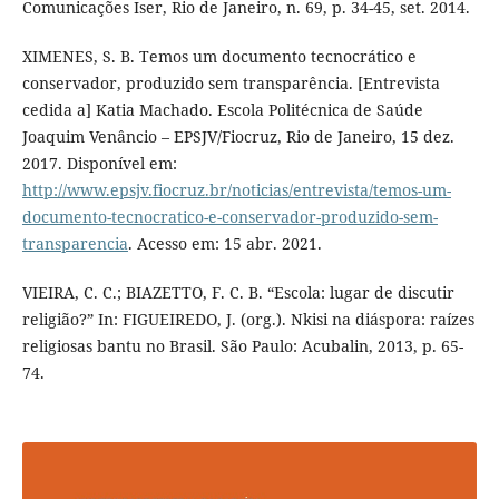
Comunicações Iser, Rio de Janeiro, n. 69, p. 34-45, set. 2014.
XIMENES, S. B. Temos um documento tecnocrático e
conservador, produzido sem transparência. [Entrevista
cedida a] Katia Machado. Escola Politécnica de Saúde
Joaquim Venâncio – EPSJV/Fiocruz, Rio de Janeiro, 15 dez.
2017. Disponível em:
http://www.epsjv.fiocruz.br/noticias/entrevista/temos-um-
documento-tecnocratico-e-conservador-produzido-sem-
transparencia
. Acesso em: 15 abr. 2021.
VIEIRA, C. C.; BIAZETTO, F. C. B. “Escola: lugar de discutir
religião?” In: FIGUEIREDO, J. (org.). Nkisi na diáspora: raízes
religiosas bantu no Brasil. São Paulo: Acubalin, 2013, p. 65-
74.