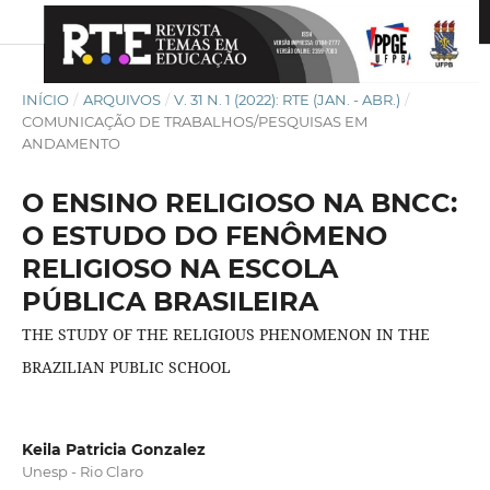
INÍCIO
/
ARQUIVOS
/
V. 31 N. 1 (2022): RTE (JAN. - ABR.)
/
COMUNICAÇÃO DE TRABALHOS/PESQUISAS EM
ANDAMENTO
O ENSINO RELIGIOSO NA BNCC:
O ESTUDO DO FENÔMENO
RELIGIOSO NA ESCOLA
PÚBLICA BRASILEIRA
THE STUDY OF THE RELIGIOUS PHENOMENON IN THE
BRAZILIAN PUBLIC SCHOOL
Keila Patricia Gonzalez
Unesp - Rio Claro