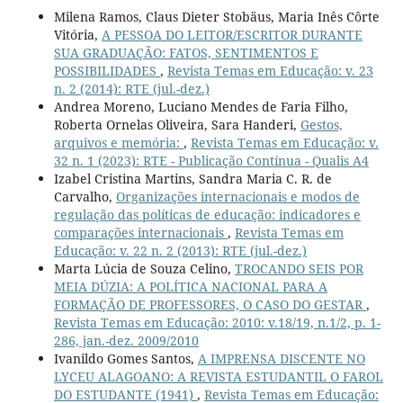
Milena Ramos, Claus Dieter Stobäus, Maria Inês Côrte
Vitória,
A PESSOA DO LEITOR/ESCRITOR DURANTE
SUA GRADUAÇÃO: FATOS, SENTIMENTOS E
POSSIBILIDADES
,
Revista Temas em Educação: v. 23
n. 2 (2014): RTE (jul.-dez.)
Andrea Moreno, Luciano Mendes de Faria Filho,
Roberta Ornelas Oliveira, Sara Handeri,
Gestos,
arquivos e memória:
,
Revista Temas em Educação: v.
32 n. 1 (2023): RTE - Publicação Contínua - Qualis A4
Izabel Cristina Martins, Sandra Maria C. R. de
Carvalho,
Organizações internacionais e modos de
regulação das políticas de educação: indicadores e
comparações internacionais
,
Revista Temas em
Educação: v. 22 n. 2 (2013): RTE (jul.-dez.)
Marta Lúcia de Souza Celino,
TROCANDO SEIS POR
MEIA DÚZIA: A POLÍTICA NACIONAL PARA A
FORMAÇÃO DE PROFESSORES, O CASO DO GESTAR
,
Revista Temas em Educação: 2010: v.18/19, n.1/2, p. 1-
286, jan.-dez. 2009/2010
Ivanildo Gomes Santos,
A IMPRENSA DISCENTE NO
LYCEU ALAGOANO: A REVISTA ESTUDANTIL O FAROL
DO ESTUDANTE (1941)
,
Revista Temas em Educação: