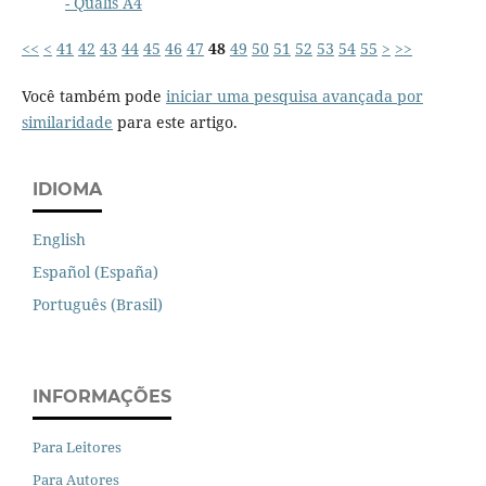
- Qualis A4
<<
<
41
42
43
44
45
46
47
48
49
50
51
52
53
54
55
>
>>
Você também pode
iniciar uma pesquisa avançada por
similaridade
para este artigo.
IDIOMA
English
Español (España)
Português (Brasil)
INFORMAÇÕES
Para Leitores
Para Autores