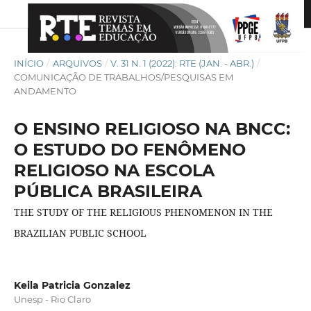
INÍCIO
/
ARQUIVOS
/
V. 31 N. 1 (2022): RTE (JAN. - ABR.)
/
COMUNICAÇÃO DE TRABALHOS/PESQUISAS EM
ANDAMENTO
O ENSINO RELIGIOSO NA BNCC:
O ESTUDO DO FENÔMENO
RELIGIOSO NA ESCOLA
PÚBLICA BRASILEIRA
THE STUDY OF THE RELIGIOUS PHENOMENON IN THE
BRAZILIAN PUBLIC SCHOOL
Keila Patricia Gonzalez
Unesp - Rio Claro