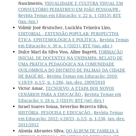
Nascimento,
VISUALIDADE E CULTURA VISUAL EM
CONSULTÓRIO PEDIÁTRICO EM JOÃO PESSOA/PB
,
Revista Temas em Educação: v. 22 n. 1 (2013): RTE
(jan.-jun.)
Volmir José Brutscher, Lucicléa Teixeira Lins,
EDITORIAL - EXTENSÃO POPULAR: PERSPECTIVA
ÉTICA, EPISTEMOLÓGICA E POLÍTICA
,
Revista Temas
em Educação: v. 30 n. 1 (2021): RTE (jan.-abr.)
Dulce Mari da Silva Voss, Aline Bagetti,
FORMAÇÃO
INICIAL DE DOCENTES NA UNIPAMPA: RELATO DE
UMA PRÁTICA PEDAGÓGICA NA COMUNIDADE
QUILOMBOLA DO DISTRITO DE PALMAS DA CIDADE
DE BAGÉ-RS
,
Revista Temas em Educação: 2010:
v.18/19, n.1/2, p. 1-286, jan.-dez. 2009/2010
Víctor Amar,
TECNOEVO: A ETAPA DOS NOVOS
CENÁRIOS PARA A EDUCAÇÃO
,
Revista Temas em
Educação: v. 28 n. 3 (2019): RTE (set.-dez.)
Israel Soares Sousa, Severino Bezerra Silva,
HISTÓRIA, PESQUISA E EDUCAÇÃO
,
Revista Temas
em Educação: 2012: v.20/21, n.1/2, p. 1-238, jan.-dez.
2011/2012
Alomia Abrantes Silva,
DO ÁLBUM DE FAMíLIA À