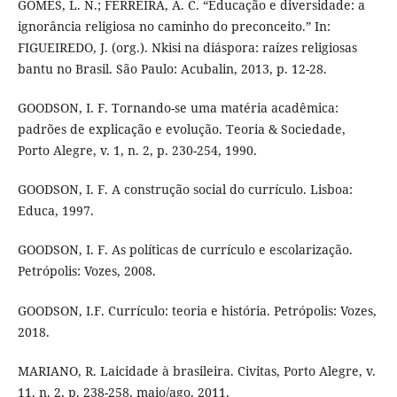
GOMES, L. N.; FERREIRA, A. C. “Educação e diversidade: a
ignorância religiosa no caminho do preconceito.” In:
FIGUEIREDO, J. (org.). Nkisi na diáspora: raízes religiosas
bantu no Brasil. São Paulo: Acubalin, 2013, p. 12-28.
GOODSON, I. F. Tornando-se uma matéria acadêmica:
padrões de explicação e evolução. Teoria & Sociedade,
Porto Alegre, v. 1, n. 2, p. 230-254, 1990.
GOODSON, I. F. A construção social do currículo. Lisboa:
Educa, 1997.
GOODSON, I. F. As políticas de currículo e escolarização.
Petrópolis: Vozes, 2008.
GOODSON, I.F. Currículo: teoria e história. Petrópolis: Vozes,
2018.
MARIANO, R. Laicidade à brasileira. Civitas, Porto Alegre, v.
11, n. 2, p. 238-258, maio/ago. 2011.