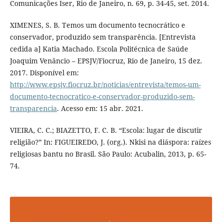
Comunicações Iser, Rio de Janeiro, n. 69, p. 34-45, set. 2014.
XIMENES, S. B. Temos um documento tecnocrático e
conservador, produzido sem transparência. [Entrevista
cedida a] Katia Machado. Escola Politécnica de Saúde
Joaquim Venâncio – EPSJV/Fiocruz, Rio de Janeiro, 15 dez.
2017. Disponível em:
http://www.epsjv.fiocruz.br/noticias/entrevista/temos-um-
documento-tecnocratico-e-conservador-produzido-sem-
transparencia
. Acesso em: 15 abr. 2021.
VIEIRA, C. C.; BIAZETTO, F. C. B. “Escola: lugar de discutir
religião?” In: FIGUEIREDO, J. (org.). Nkisi na diáspora: raízes
religiosas bantu no Brasil. São Paulo: Acubalin, 2013, p. 65-
74.