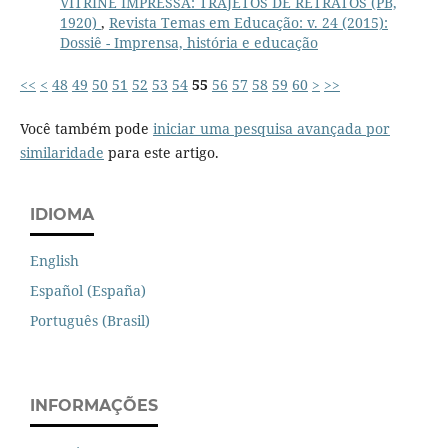
VITRINE IMPRESSA: TRAJETOS DE RETRATOS (PB,
1920)
,
Revista Temas em Educação: v. 24 (2015):
Dossiê - Imprensa, história e educação
<<
<
48
49
50
51
52
53
54
55
56
57
58
59
60
>
>>
Você também pode
iniciar uma pesquisa avançada por
similaridade
para este artigo.
IDIOMA
English
Español (España)
Português (Brasil)
INFORMAÇÕES