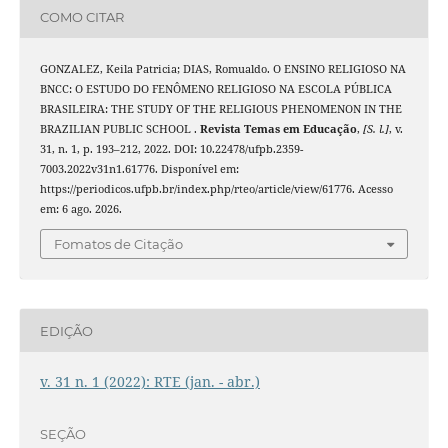
COMO CITAR
GONZALEZ, Keila Patricia; DIAS, Romualdo. O ENSINO RELIGIOSO NA
BNCC: O ESTUDO DO FENÔMENO RELIGIOSO NA ESCOLA PÚBLICA
BRASILEIRA: THE STUDY OF THE RELIGIOUS PHENOMENON IN THE
BRAZILIAN PUBLIC SCHOOL .
Revista Temas em Educação
,
[S. l.]
, v.
31, n. 1, p. 193–212, 2022. DOI: 10.22478/ufpb.2359-
7003.2022v31n1.61776. Disponível em:
https://periodicos.ufpb.br/index.php/rteo/article/view/61776. Acesso
em: 6 ago. 2026.
Fomatos de Citação
EDIÇÃO
v. 31 n. 1 (2022): RTE (jan. - abr.)
SEÇÃO