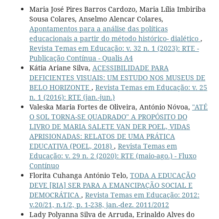
Maria José Pires Barros Cardozo, Maria Lília Imbiriba
Sousa Colares, Anselmo Alencar Colares,
Apontamentos para a análise das políticas
educacionais a partir do método histórico- dialético
,
Revista Temas em Educação: v. 32 n. 1 (2023): RTE -
Publicação Contínua - Qualis A4
Kátia Ariane Silva,
ACESSIBILIDADE PARA
DEFICIENTES VISUAIS: UM ESTUDO NOS MUSEUS DE
BELO HORIZONTE
,
Revista Temas em Educação: v. 25
n. 1 (2016): RTE (jan.-jun.)
Valeska Maria Fortes de Oliveira, António Nóvoa,
"ATÉ
O SOL TORNA-SE QUADRADO" A PROPÓSITO DO
LIVRO DE MARIA SALETE VAN DER POEL, VIDAS
APRISIONADAS: RELATOS DE UMA PRÁTICA
EDUCATIVA (POEL, 2018)
,
Revista Temas em
Educação: v. 29 n. 2 (2020): RTE (maio-ago.) - Fluxo
Contínuo
Florita Cuhanga António Telo,
TODA A EDUCAÇÃO
DEVE [RIA] SER PARA A EMANCIPAÇÃO SOCIAL E
DEMOCRÁTICA
,
Revista Temas em Educação: 2012:
v.20/21, n.1/2, p. 1-238, jan.-dez. 2011/2012
Lady Polyanna Silva de Arruda, Erinaldo Alves do