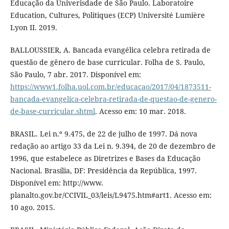
Educação da Univerisdade de São Paulo. Laboratoire
Education, Cultures, Politiques (ECP) Université Lumière
Lyon II. 2019.
BALLOUSSIER, A. Bancada evangélica celebra retirada de
questão de gênero de base curricular. Folha de S. Paulo,
São Paulo, 7 abr. 2017. Disponível em:
https://www1.folha.uol.com.br/educacao/2017/04/1873511-
bancada-evangelica-celebra-retirada-de-questao-de-genero-
de-base-curricular.shtml
. Acesso em: 10 mar. 2018.
BRASIL. Lei n.º 9.475, de 22 de julho de 1997. Dá nova
redação ao artigo 33 da Lei n. 9.394, de 20 de dezembro de
1996, que estabelece as Diretrizes e Bases da Educação
Nacional. Brasília, DF: Presidência da República, 1997.
Disponível em: http://www.
planalto.gov.br/CCIVIL_03/leis/L9475.htm#art1. Acesso em:
10 ago. 2015.