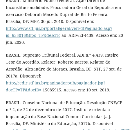
BRASIL. Ministério Público Federal. Ação Direta de
Inconstitucionalidade. Procuradora Geral da República em
exercício Deborah Macedo Duprat de Britto Pereira.
Brasília, DF: MPF, 30 jul. 2010. Disponível em:
http://www.stf.jus.br/portal/geral/verPdfPaginado.asp?
id=635016&tipo=TP&descric
ao=ADI%2F4439. Acesso em: 20
jun. 2020.
BRASIL. Supremo Tribunal Federal. ADI n.º 4.439. Inteiro
Teor do Acordão. Relator: Roberto Barros. Relator do
Acordão: Alexandre de Moraes. Brasília, DF: STF, 27 set. de
2017a. Disponível:
http://redir.stf.jus.br/paginadorpub/paginador.jsp?
docTP=TP&docID=
15085915. Acesso em: 10 set. 2019.
BRASIL. Conselho Nacional de Educação. Resolução CNE/CP
n.º 2, de 22 de dezembro de 2017. Institui e orienta a
implantação da Base Nacional Comum Curricular [...].
Brasília, DF: Ministério da Educação, 2017b. Disponível