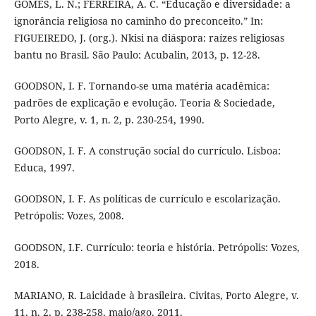
GOMES, L. N.; FERREIRA, A. C. “Educação e diversidade: a
ignorância religiosa no caminho do preconceito.” In:
FIGUEIREDO, J. (org.). Nkisi na diáspora: raízes religiosas
bantu no Brasil. São Paulo: Acubalin, 2013, p. 12-28.
GOODSON, I. F. Tornando-se uma matéria acadêmica:
padrões de explicação e evolução. Teoria & Sociedade,
Porto Alegre, v. 1, n. 2, p. 230-254, 1990.
GOODSON, I. F. A construção social do currículo. Lisboa:
Educa, 1997.
GOODSON, I. F. As políticas de currículo e escolarização.
Petrópolis: Vozes, 2008.
GOODSON, I.F. Currículo: teoria e história. Petrópolis: Vozes,
2018.
MARIANO, R. Laicidade à brasileira. Civitas, Porto Alegre, v.
11, n. 2, p. 238-258, maio/ago. 2011.