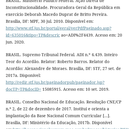
BRASIL. Ministério Público Federal. Ação Direta de
Inconstitucionalidade. Procuradora Geral da República em
exercício Deborah Macedo Duprat de Britto Pereira.
Brasília, DF: MPF, 30 jul. 2010. Disponível em:
http://www.stf.jus.br/portal/geral/verPdfPaginado.asp?
id=635016&tipo=TP&descric
ao=ADI%2F4439. Acesso em: 20
jun. 2020.
BRASIL. Supremo Tribunal Federal. ADI n.º 4.439. Inteiro
Teor do Acordão. Relator: Roberto Barros. Relator do
Acordão: Alexandre de Moraes. Brasília, DF: STF, 27 set. de
2017a. Disponível:
http://redir.stf.jus.br/paginadorpub/paginador.jsp?
docTP=TP&docID=
15085915. Acesso em: 10 set. 2019.
BRASIL. Conselho Nacional de Educação. Resolução CNE/CP
n.º 2, de 22 de dezembro de 2017. Institui e orienta a
implantação da Base Nacional Comum Curricular [...].
Brasília, DF: Ministério da Educação, 2017b. Disponível