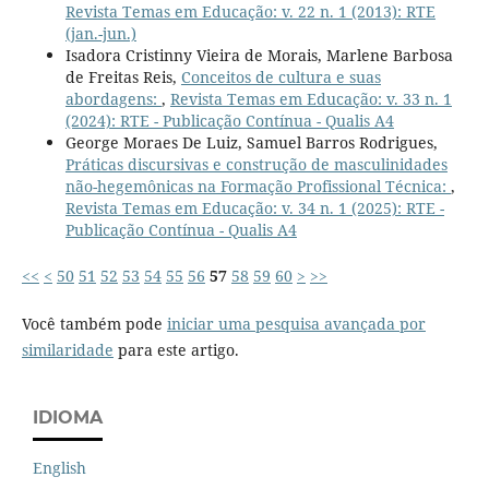
Revista Temas em Educação: v. 22 n. 1 (2013): RTE
(jan.-jun.)
Isadora Cristinny Vieira de Morais, Marlene Barbosa
de Freitas Reis,
Conceitos de cultura e suas
abordagens:
,
Revista Temas em Educação: v. 33 n. 1
(2024): RTE - Publicação Contínua - Qualis A4
George Moraes De Luiz, Samuel Barros Rodrigues,
Práticas discursivas e construção de masculinidades
não-hegemônicas na Formação Profissional Técnica:
,
Revista Temas em Educação: v. 34 n. 1 (2025): RTE -
Publicação Contínua - Qualis A4
<<
<
50
51
52
53
54
55
56
57
58
59
60
>
>>
Você também pode
iniciar uma pesquisa avançada por
similaridade
para este artigo.
IDIOMA
English