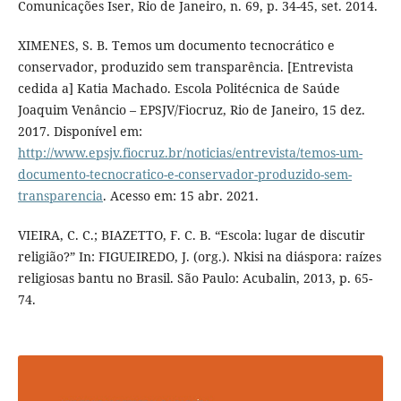
Comunicações Iser, Rio de Janeiro, n. 69, p. 34-45, set. 2014.
XIMENES, S. B. Temos um documento tecnocrático e
conservador, produzido sem transparência. [Entrevista
cedida a] Katia Machado. Escola Politécnica de Saúde
Joaquim Venâncio – EPSJV/Fiocruz, Rio de Janeiro, 15 dez.
2017. Disponível em:
http://www.epsjv.fiocruz.br/noticias/entrevista/temos-um-
documento-tecnocratico-e-conservador-produzido-sem-
transparencia
. Acesso em: 15 abr. 2021.
VIEIRA, C. C.; BIAZETTO, F. C. B. “Escola: lugar de discutir
religião?” In: FIGUEIREDO, J. (org.). Nkisi na diáspora: raízes
religiosas bantu no Brasil. São Paulo: Acubalin, 2013, p. 65-
74.