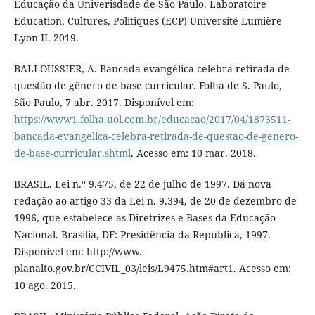
Educação da Univerisdade de São Paulo. Laboratoire
Education, Cultures, Politiques (ECP) Université Lumière
Lyon II. 2019.
BALLOUSSIER, A. Bancada evangélica celebra retirada de
questão de gênero de base curricular. Folha de S. Paulo,
São Paulo, 7 abr. 2017. Disponível em:
https://www1.folha.uol.com.br/educacao/2017/04/1873511-
bancada-evangelica-celebra-retirada-de-questao-de-genero-
de-base-curricular.shtml
. Acesso em: 10 mar. 2018.
BRASIL. Lei n.º 9.475, de 22 de julho de 1997. Dá nova
redação ao artigo 33 da Lei n. 9.394, de 20 de dezembro de
1996, que estabelece as Diretrizes e Bases da Educação
Nacional. Brasília, DF: Presidência da República, 1997.
Disponível em: http://www.
planalto.gov.br/CCIVIL_03/leis/L9475.htm#art1. Acesso em:
10 ago. 2015.