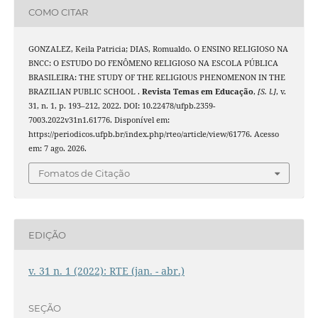
COMO CITAR
GONZALEZ, Keila Patricia; DIAS, Romualdo. O ENSINO RELIGIOSO NA
BNCC: O ESTUDO DO FENÔMENO RELIGIOSO NA ESCOLA PÚBLICA
BRASILEIRA: THE STUDY OF THE RELIGIOUS PHENOMENON IN THE
BRAZILIAN PUBLIC SCHOOL .
Revista Temas em Educação
,
[S. l.]
, v.
31, n. 1, p. 193–212, 2022. DOI: 10.22478/ufpb.2359-
7003.2022v31n1.61776. Disponível em:
https://periodicos.ufpb.br/index.php/rteo/article/view/61776. Acesso
em: 7 ago. 2026.
Fomatos de Citação
EDIÇÃO
v. 31 n. 1 (2022): RTE (jan. - abr.)
SEÇÃO