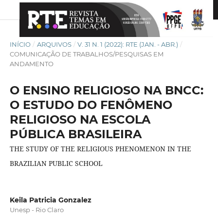
INÍCIO
/
ARQUIVOS
/
V. 31 N. 1 (2022): RTE (JAN. - ABR.)
/
COMUNICAÇÃO DE TRABALHOS/PESQUISAS EM
ANDAMENTO
O ENSINO RELIGIOSO NA BNCC:
O ESTUDO DO FENÔMENO
RELIGIOSO NA ESCOLA
PÚBLICA BRASILEIRA
THE STUDY OF THE RELIGIOUS PHENOMENON IN THE
BRAZILIAN PUBLIC SCHOOL
Keila Patricia Gonzalez
Unesp - Rio Claro