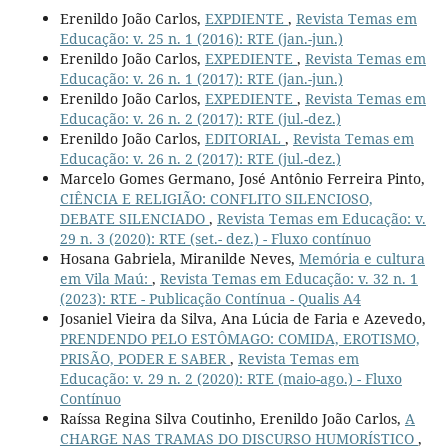
Erenildo João Carlos,
EXPDIENTE
,
Revista Temas em
Educação: v. 25 n. 1 (2016): RTE (jan.-jun.)
Erenildo João Carlos,
EXPEDIENTE
,
Revista Temas em
Educação: v. 26 n. 1 (2017): RTE (jan.-jun.)
Erenildo João Carlos,
EXPEDIENTE
,
Revista Temas em
Educação: v. 26 n. 2 (2017): RTE (jul.-dez.)
Erenildo João Carlos,
EDITORIAL
,
Revista Temas em
Educação: v. 26 n. 2 (2017): RTE (jul.-dez.)
Marcelo Gomes Germano, José Antônio Ferreira Pinto,
CIÊNCIA E RELIGIÃO: CONFLITO SILENCIOSO,
DEBATE SILENCIADO
,
Revista Temas em Educação: v.
29 n. 3 (2020): RTE (set.- dez.) - Fluxo contínuo
Hosana Gabriela, Miranilde Neves,
Memória e cultura
em Vila Maú:
,
Revista Temas em Educação: v. 32 n. 1
(2023): RTE - Publicação Contínua - Qualis A4
Josaniel Vieira da Silva, Ana Lúcia de Faria e Azevedo,
PRENDENDO PELO ESTÔMAGO: COMIDA, EROTISMO,
PRISÃO, PODER E SABER
,
Revista Temas em
Educação: v. 29 n. 2 (2020): RTE (maio-ago.) - Fluxo
Contínuo
Raíssa Regina Silva Coutinho, Erenildo João Carlos,
A
CHARGE NAS TRAMAS DO DISCURSO HUMORÍSTICO
,