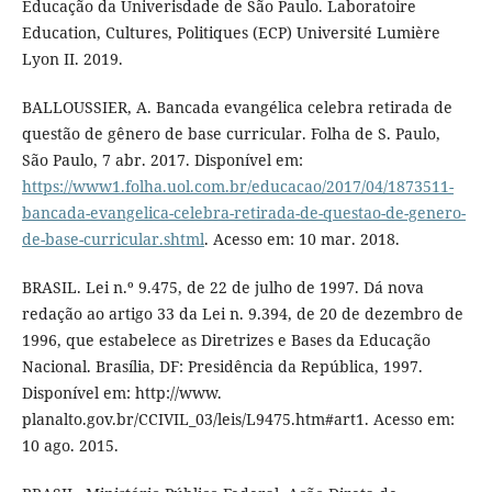
Educação da Univerisdade de São Paulo. Laboratoire
Education, Cultures, Politiques (ECP) Université Lumière
Lyon II. 2019.
BALLOUSSIER, A. Bancada evangélica celebra retirada de
questão de gênero de base curricular. Folha de S. Paulo,
São Paulo, 7 abr. 2017. Disponível em:
https://www1.folha.uol.com.br/educacao/2017/04/1873511-
bancada-evangelica-celebra-retirada-de-questao-de-genero-
de-base-curricular.shtml
. Acesso em: 10 mar. 2018.
BRASIL. Lei n.º 9.475, de 22 de julho de 1997. Dá nova
redação ao artigo 33 da Lei n. 9.394, de 20 de dezembro de
1996, que estabelece as Diretrizes e Bases da Educação
Nacional. Brasília, DF: Presidência da República, 1997.
Disponível em: http://www.
planalto.gov.br/CCIVIL_03/leis/L9475.htm#art1. Acesso em:
10 ago. 2015.