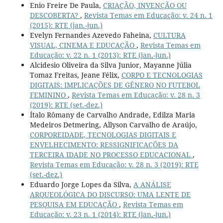
Enio Freire De Paula,
CRIAÇÃO, INVENÇÃO OU
DESCOBERTA?
,
Revista Temas em Educação: v. 24 n. 1
(2015): RTE (jan.-jun.)
Evelyn Fernandes Azevedo Faheina,
CULTURA
VISUAL, CINEMA E EDUCAÇÃO
,
Revista Temas em
Educação: v. 22 n. 1 (2013): RTE (jan.-jun.)
Alcidesio Oliveira da Silva Junior, Mayanne Júlia
Tomaz Freitas, Jeane Félix,
CORPO E TECNOLOGIAS
DIGITAIS: IMPLICAÇÕES DE GÊNERO NO FUTEBOL
FEMININO
,
Revista Temas em Educação: v. 28 n. 3
(2019): RTE (set.-dez.)
Ítalo Rômany de Carvalho Andrade, Edilza Maria
Medeiros Detmering, Allyson Carvalho de Araújo,
CORPOREIDADE, TECNOLOGIAS DIGITAIS E
ENVELHECIMENTO: RESSIGNIFICAÇÕES DA
TERCEIRA IDADE NO PROCESSO EDUCACIONAL
,
Revista Temas em Educação: v. 28 n. 3 (2019): RTE
(set.-dez.)
Eduardo Jorge Lopes da Silva,
A ANÁLISE
ARQUEOLÓGICA DO DISCURSO: UMA LENTE DE
PESQUISA EM EDUCAÇÃO
,
Revista Temas em
Educação: v. 23 n. 1 (2014): RTE (jan.-jun.)