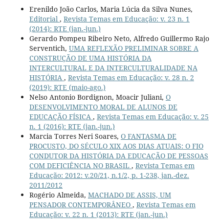
Erenildo João Carlos, Maria Lúcia da Silva Nunes,
Editorial
,
Revista Temas em Educação: v. 23 n. 1
(2014): RTE (jan.-jun.)
Gerardo Pompeu Ribeiro Neto, Alfredo Guillermo Rajo
Serventich,
UMA REFLEXÃO PRELIMINAR SOBRE A
CONSTRUÇÃO DE UMA HISTÓRIA DA
INTERCULTURAL E DA INTERCULTURALIDADE NA
HISTÓRIA
,
Revista Temas em Educação: v. 28 n. 2
(2019): RTE (maio-ago.)
Nelso Antonio Bordignon, Moacir Juliani,
O
DESENVOLVIMENTO MORAL DE ALUNOS DE
EDUCAÇÃO FÍSICA
,
Revista Temas em Educação: v. 25
n. 1 (2016): RTE (jan.-jun.)
Marcia Torres Neri Soares,
O FANTASMA DE
PROCUSTO, DO SÉCULO XIX AOS DIAS ATUAIS: O FIO
CONDUTOR DA HISTÓRIA DA EDUCAÇÃO DE PESSOAS
COM DEFICIÊNCIA NO BRASIL
,
Revista Temas em
Educação: 2012: v.20/21, n.1/2, p. 1-238, jan.-dez.
2011/2012
Rogério Almeida,
MACHADO DE ASSIS, UM
PENSADOR CONTEMPORÂNEO
,
Revista Temas em
Educação: v. 22 n. 1 (2013): RTE (jan.-jun.)