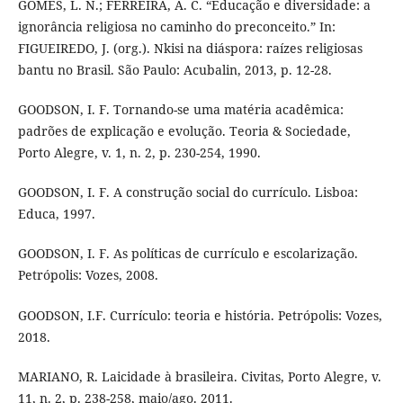
GOMES, L. N.; FERREIRA, A. C. “Educação e diversidade: a
ignorância religiosa no caminho do preconceito.” In:
FIGUEIREDO, J. (org.). Nkisi na diáspora: raízes religiosas
bantu no Brasil. São Paulo: Acubalin, 2013, p. 12-28.
GOODSON, I. F. Tornando-se uma matéria acadêmica:
padrões de explicação e evolução. Teoria & Sociedade,
Porto Alegre, v. 1, n. 2, p. 230-254, 1990.
GOODSON, I. F. A construção social do currículo. Lisboa:
Educa, 1997.
GOODSON, I. F. As políticas de currículo e escolarização.
Petrópolis: Vozes, 2008.
GOODSON, I.F. Currículo: teoria e história. Petrópolis: Vozes,
2018.
MARIANO, R. Laicidade à brasileira. Civitas, Porto Alegre, v.
11, n. 2, p. 238-258, maio/ago. 2011.