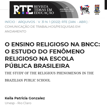
INÍCIO
/
ARQUIVOS
/
V. 31 N. 1 (2022): RTE (JAN. - ABR.)
/
COMUNICAÇÃO DE TRABALHOS/PESQUISAS EM
ANDAMENTO
O ENSINO RELIGIOSO NA BNCC:
O ESTUDO DO FENÔMENO
RELIGIOSO NA ESCOLA
PÚBLICA BRASILEIRA
THE STUDY OF THE RELIGIOUS PHENOMENON IN THE
BRAZILIAN PUBLIC SCHOOL
Keila Patricia Gonzalez
Unesp - Rio Claro