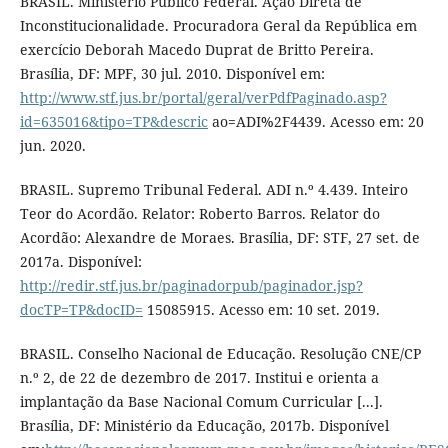
BRASIL. Ministério Público Federal. Ação Direta de
Inconstitucionalidade. Procuradora Geral da República em
exercício Deborah Macedo Duprat de Britto Pereira.
Brasília, DF: MPF, 30 jul. 2010. Disponível em:
http://www.stf.jus.br/portal/geral/verPdfPaginado.asp?
id=635016&tipo=TP&descric
ao=ADI%2F4439. Acesso em: 20
jun. 2020.
BRASIL. Supremo Tribunal Federal. ADI n.º 4.439. Inteiro
Teor do Acordão. Relator: Roberto Barros. Relator do
Acordão: Alexandre de Moraes. Brasília, DF: STF, 27 set. de
2017a. Disponível:
http://redir.stf.jus.br/paginadorpub/paginador.jsp?
docTP=TP&docID=
15085915. Acesso em: 10 set. 2019.
BRASIL. Conselho Nacional de Educação. Resolução CNE/CP
n.º 2, de 22 de dezembro de 2017. Institui e orienta a
implantação da Base Nacional Comum Curricular [...].
Brasília, DF: Ministério da Educação, 2017b. Disponível