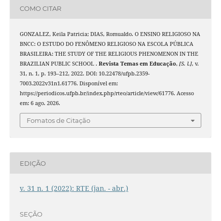
COMO CITAR
GONZALEZ, Keila Patricia; DIAS, Romualdo. O ENSINO RELIGIOSO NA
BNCC: O ESTUDO DO FENÔMENO RELIGIOSO NA ESCOLA PÚBLICA
BRASILEIRA: THE STUDY OF THE RELIGIOUS PHENOMENON IN THE
BRAZILIAN PUBLIC SCHOOL .
Revista Temas em Educação
,
[S. l.]
, v.
31, n. 1, p. 193–212, 2022. DOI: 10.22478/ufpb.2359-
7003.2022v31n1.61776. Disponível em:
https://periodicos.ufpb.br/index.php/rteo/article/view/61776. Acesso
em: 6 ago. 2026.
Fomatos de Citação
EDIÇÃO
v. 31 n. 1 (2022): RTE (jan. - abr.)
SEÇÃO