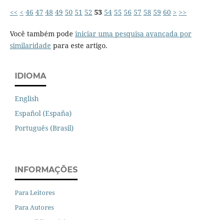
<<
<
46
47
48
49
50
51
52
53
54
55
56
57
58
59
60
>
>>
Você também pode
iniciar uma pesquisa avançada por
similaridade
para este artigo.
IDIOMA
English
Español (España)
Português (Brasil)
INFORMAÇÕES
Para Leitores
Para Autores