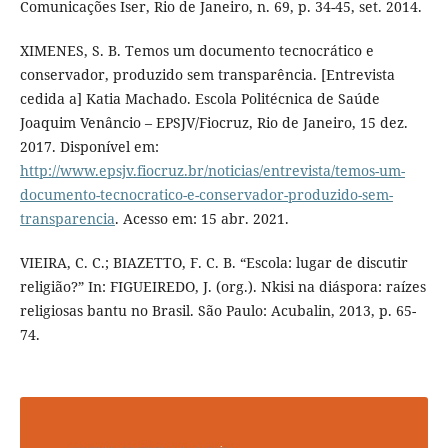
Comunicações Iser, Rio de Janeiro, n. 69, p. 34-45, set. 2014.
XIMENES, S. B. Temos um documento tecnocrático e
conservador, produzido sem transparência. [Entrevista
cedida a] Katia Machado. Escola Politécnica de Saúde
Joaquim Venâncio – EPSJV/Fiocruz, Rio de Janeiro, 15 dez.
2017. Disponível em:
http://www.epsjv.fiocruz.br/noticias/entrevista/temos-um-
documento-tecnocratico-e-conservador-produzido-sem-
transparencia
. Acesso em: 15 abr. 2021.
VIEIRA, C. C.; BIAZETTO, F. C. B. “Escola: lugar de discutir
religião?” In: FIGUEIREDO, J. (org.). Nkisi na diáspora: raízes
religiosas bantu no Brasil. São Paulo: Acubalin, 2013, p. 65-
74.