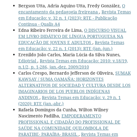
Bergson Utta, Adria Aquino Utta, Fredy González,
O
encantamento da pedagogia freireana
,
Revista Temas
em Educação: v. 32 n. 1 (2023): RTE - Publicação
Contínua - Qualis A4
Edna Ribeiro Ferreira de Lima,
O DISCURSO VISUAL
EM LIVRO DIDÁTICO DE LÍNGUA PORTUGUESA NA
EDUCAÇÃO DE JOVENS E ADULTOS
,
Revista Temas
em Educação: v. 22 n. 1 (2013): RTE (jan.-jun.)
Erenildo João Carlos, Maria Lúcia da Silva Nunes,
Ediotrial
,
Revista Temas em Educação: 2010: v.18/19,
n.1/2, p. 1-286, jan.-dez. 2009/2010
Carlos Crespo, Bernardo Jefferson de Oliveira,
SUMAK
KAWSAY / SUMA QAMAÑA: HORIZONTES
ALTERNATIVOS DE SOCIEDAD Y CULTURA DESDE LOS
IMAGINARIOS DE LOS PUEBLOS INDÍGENAS
ANDINOS
,
Revista Temas em Educação: v. 29 n. 1
(2020): RTE (jan.-abr.)
Rafaela Domingos da Cunha, Wilton Wilney
Nascimento Padilha,
EMPODERAMENTO
PROFISSIONAL E CIDADÃO DO PROFISSIONAL DE
SAÚDE NA COMUNIDADE QUILOMBOLA DE
PARATIBE- PARAÍBA- BRASIL
,
Revista Temas em