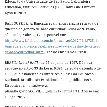
Educação da Univerisdade de São Paulo. Laboratoire
Education, Cultures, Politiques (ECP) Université Lumière
Lyon II. 2019.
BALLOUSSIER, A. Bancada evangélica celebra retirada de
questão de gênero de base curricular. Folha de S. Paulo,
São Paulo, 7 abr. 2017. Disponível em:
https://www1.folha.uol.com.br/educacao/2017/04/1873511-
bancada-evangelica-celebra-retirada-de-questao-de-genero-
de-base-curricular.shtml
. Acesso em: 10 mar. 2018.
BRASIL. Lei n.º 9.475, de 22 de julho de 1997. Dá nova
redação ao artigo 33 da Lei n. 9.394, de 20 de dezembro de
1996, que estabelece as Diretrizes e Bases da Educação
Nacional. Brasília, DF: Presidência da República, 1997.
Disponível em: http://www.
planalto.gov.br/CCIVIL_03/leis/L9475.htm#art1. Acesso em:
10 ago. 2015.