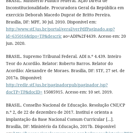
BRASIL. Ministério Público Federal. Ação Direta de
Inconstitucionalidade. Procuradora Geral da República em
exercício Deborah Macedo Duprat de Britto Pereira.
Brasília, DF: MPF, 30 jul. 2010. Disponível em:
http://www.stf.jus.br/portal/geral/verPdfPaginado.asp?
id=635016&tipo=TP&descric
ao=ADI%2F4439. Acesso em: 20
jun. 2020.
BRASIL. Supremo Tribunal Federal. ADI n.º 4.439. Inteiro
Teor do Acordão. Relator: Roberto Barros. Relator do
Acordão: Alexandre de Moraes. Brasília, DF: STF, 27 set. de
2017a. Disponível:
http://redir.stf.jus.br/paginadorpub/paginador.jsp?
docTP=TP&docID=
15085915. Acesso em: 10 set. 2019.
BRASIL. Conselho Nacional de Educação. Resolução CNE/CP
n.º 2, de 22 de dezembro de 2017. Institui e orienta a
implantação da Base Nacional Comum Curricular [...].
Brasília, DF: Ministério da Educação, 2017b. Disponível