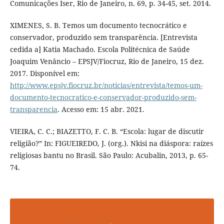
Comunicações Iser, Rio de Janeiro, n. 69, p. 34-45, set. 2014.
XIMENES, S. B. Temos um documento tecnocrático e
conservador, produzido sem transparência. [Entrevista
cedida a] Katia Machado. Escola Politécnica de Saúde
Joaquim Venâncio – EPSJV/Fiocruz, Rio de Janeiro, 15 dez.
2017. Disponível em:
http://www.epsjv.fiocruz.br/noticias/entrevista/temos-um-
documento-tecnocratico-e-conservador-produzido-sem-
transparencia
. Acesso em: 15 abr. 2021.
VIEIRA, C. C.; BIAZETTO, F. C. B. “Escola: lugar de discutir
religião?” In: FIGUEIREDO, J. (org.). Nkisi na diáspora: raízes
religiosas bantu no Brasil. São Paulo: Acubalin, 2013, p. 65-
74.