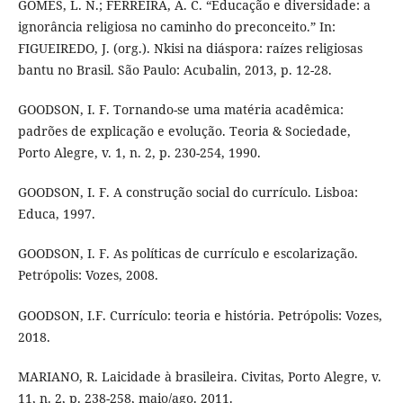
GOMES, L. N.; FERREIRA, A. C. “Educação e diversidade: a
ignorância religiosa no caminho do preconceito.” In:
FIGUEIREDO, J. (org.). Nkisi na diáspora: raízes religiosas
bantu no Brasil. São Paulo: Acubalin, 2013, p. 12-28.
GOODSON, I. F. Tornando-se uma matéria acadêmica:
padrões de explicação e evolução. Teoria & Sociedade,
Porto Alegre, v. 1, n. 2, p. 230-254, 1990.
GOODSON, I. F. A construção social do currículo. Lisboa:
Educa, 1997.
GOODSON, I. F. As políticas de currículo e escolarização.
Petrópolis: Vozes, 2008.
GOODSON, I.F. Currículo: teoria e história. Petrópolis: Vozes,
2018.
MARIANO, R. Laicidade à brasileira. Civitas, Porto Alegre, v.
11, n. 2, p. 238-258, maio/ago. 2011.