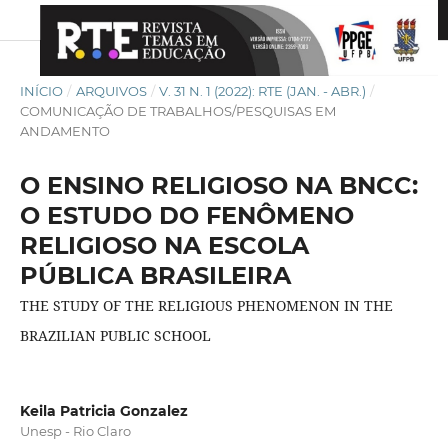
INÍCIO
/
ARQUIVOS
/
V. 31 N. 1 (2022): RTE (JAN. - ABR.)
/
COMUNICAÇÃO DE TRABALHOS/PESQUISAS EM
ANDAMENTO
O ENSINO RELIGIOSO NA BNCC:
O ESTUDO DO FENÔMENO
RELIGIOSO NA ESCOLA
PÚBLICA BRASILEIRA
THE STUDY OF THE RELIGIOUS PHENOMENON IN THE
BRAZILIAN PUBLIC SCHOOL
Keila Patricia Gonzalez
Unesp - Rio Claro