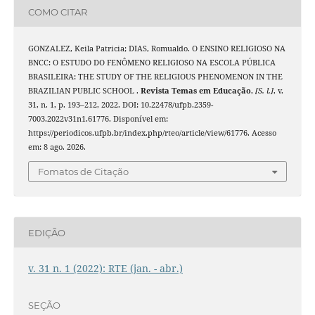
COMO CITAR
GONZALEZ, Keila Patricia; DIAS, Romualdo. O ENSINO RELIGIOSO NA
BNCC: O ESTUDO DO FENÔMENO RELIGIOSO NA ESCOLA PÚBLICA
BRASILEIRA: THE STUDY OF THE RELIGIOUS PHENOMENON IN THE
BRAZILIAN PUBLIC SCHOOL .
Revista Temas em Educação
,
[S. l.]
, v.
31, n. 1, p. 193–212, 2022. DOI: 10.22478/ufpb.2359-
7003.2022v31n1.61776. Disponível em:
https://periodicos.ufpb.br/index.php/rteo/article/view/61776. Acesso
em: 8 ago. 2026.
Fomatos de Citação
EDIÇÃO
v. 31 n. 1 (2022): RTE (jan. - abr.)
SEÇÃO