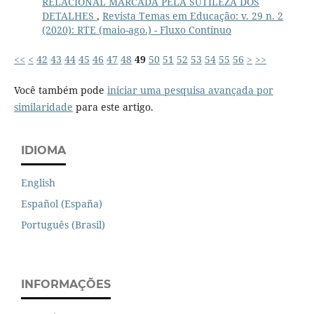
RELACIONAL MARCADA PELA SUTILEZA DOS
DETALHES
,
Revista Temas em Educação: v. 29 n. 2
(2020): RTE (maio-ago.) - Fluxo Contínuo
<<
<
42
43
44
45
46
47
48
49
50
51
52
53
54
55
56
>
>>
Você também pode
iniciar uma pesquisa avançada por
similaridade
para este artigo.
IDIOMA
English
Español (España)
Português (Brasil)
INFORMAÇÕES