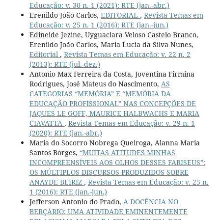
Educação: v. 30 n. 1 (2021): RTE (jan.-abr.)
Erenildo João Carlos,
EDITORIAL
,
Revista Temas em
Educação: v. 25 n. 1 (2016): RTE (jan.-jun.)
Edineide Jezine, Uyguaciara Veloso Castelo Branco,
Erenildo João Carlos, Maria Lucia da Silva Nunes,
Editorial
,
Revista Temas em Educação: v. 22 n. 2
(2013): RTE (jul.-dez.)
Antonio Max Ferreira da Costa, Joventina Firmina
Rodrigues, José Mateus do Nascimento,
AS
CATEGORIAS “MEMÓRIA” E “MEMÓRIA DA
EDUCAÇÃO PROFISSIONAL” NAS CONCEPÇÕES DE
JAQUES LE GOFF, MAURICE HALBWACHS E MARIA
CIAVATTA
,
Revista Temas em Educação: v. 29 n. 1
(2020): RTE (jan.-abr.)
Maria do Socorro Nobrega Queiroga, Alanna Maria
Santos Borges,
“MUITAS ATITUDES MINHAS
INCOMPREENSÍVEIS AOS OLHOS DESSES FARISEUS”:
OS MÚLTIPLOS DISCURSOS PRODUZIDOS SOBRE
ANAYDE BEIRIZ
,
Revista Temas em Educação: v. 25 n.
1 (2016): RTE (jan.-jun.)
Jefferson Antonio do Prado,
A DOCÊNCIA NO
BERÇÁRIO: UMA ATIVIDADE EMINENTEMENTE