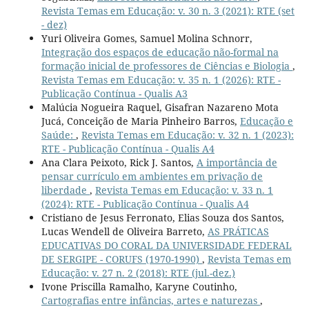
Revista Temas em Educação: v. 30 n. 3 (2021): RTE (set
- dez)
Yuri Oliveira Gomes, Samuel Molina Schnorr,
Integração dos espaços de educação não-formal na
formação inicial de professores de Ciências e Biologia
,
Revista Temas em Educação: v. 35 n. 1 (2026): RTE -
Publicação Contínua - Qualis A3
Malúcia Nogueira Raquel, Gisafran Nazareno Mota
Jucá, Conceição de Maria Pinheiro Barros,
Educação e
Saúde:
,
Revista Temas em Educação: v. 32 n. 1 (2023):
RTE - Publicação Contínua - Qualis A4
Ana Clara Peixoto, Rick J. Santos,
A importância de
pensar currículo em ambientes em privação de
liberdade
,
Revista Temas em Educação: v. 33 n. 1
(2024): RTE - Publicação Contínua - Qualis A4
Cristiano de Jesus Ferronato, Elias Souza dos Santos,
Lucas Wendell de Oliveira Barreto,
AS PRÁTICAS
EDUCATIVAS DO CORAL DA UNIVERSIDADE FEDERAL
DE SERGIPE - CORUFS (1970-1990)
,
Revista Temas em
Educação: v. 27 n. 2 (2018): RTE (jul.-dez.)
Ivone Priscilla Ramalho, Karyne Coutinho,
Cartografias entre infâncias, artes e naturezas
,