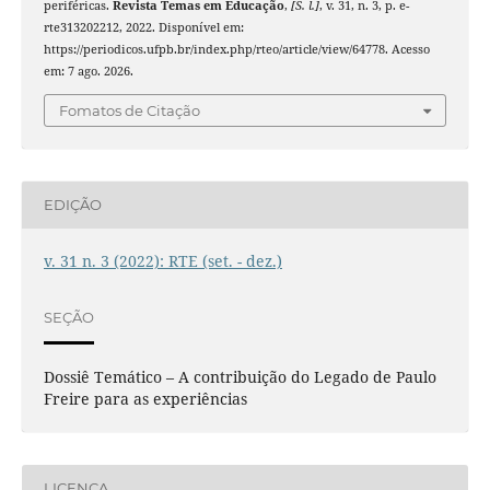
periféricas.
Revista Temas em Educação
,
[S. l.]
, v. 31, n. 3, p. e-
rte313202212, 2022. Disponível em:
https://periodicos.ufpb.br/index.php/rteo/article/view/64778. Acesso
em: 7 ago. 2026.
Fomatos de Citação
EDIÇÃO
v. 31 n. 3 (2022): RTE (set. - dez.)
SEÇÃO
Dossiê Temático – A contribuição do Legado de Paulo
Freire para as experiências
LICENÇA