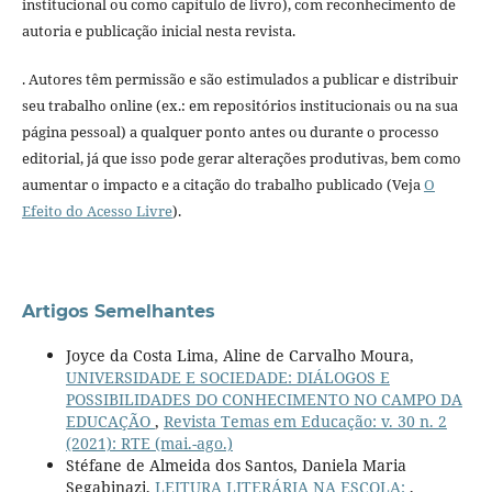
institucional ou como capítulo de livro), com reconhecimento de
autoria e publicação inicial nesta revista.
. Autores têm permissão e são estimulados a publicar e distribuir
seu trabalho online (ex.: em repositórios institucionais ou na sua
página pessoal) a qualquer ponto antes ou durante o processo
editorial, já que isso pode gerar alterações produtivas, bem como
aumentar o impacto e a citação do trabalho publicado (Veja
O
Efeito do Acesso Livre
).
Artigos Semelhantes
Joyce da Costa Lima, Aline de Carvalho Moura,
UNIVERSIDADE E SOCIEDADE: DIÁLOGOS E
POSSIBILIDADES DO CONHECIMENTO NO CAMPO DA
EDUCAÇÃO
,
Revista Temas em Educação: v. 30 n. 2
(2021): RTE (mai.-ago.)
Stéfane de Almeida dos Santos, Daniela Maria
Segabinazi,
LEITURA LITERÁRIA NA ESCOLA:
,