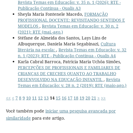
Revista Temas em Educação: v. 35 n. 1 (2026): RTE -
Publicação Contínua - Qualis A3
Sheyla Maria Fontenele Macedo,
FORMAÇÃO
PROFISSIONAL DOCENTE: REVISITANDO SENTIDOS E
MODELOS
,
Revista Temas em Educação: v. 30 n. 2
(2021): RTE (mai.-ago.)
Stéfane de Almeida dos Santos, Lays Lins de
Albuquerque, Daniela Maria Segabinazi,
Cultura
literária na escola:
,
Revista Temas em Educação: v. 32
n. 1 (2023): RTE - Publicação Contínua - Qualis A4
Karla Cabral Barroca, Patricia Maria Uchôa Simões,
PERCEPÇÕES DE PROFISSIONAIS E FAMILIARES DE
CRIANÇAS DE CRECHES QUANTO AO TRABALHO
DESENVOLVIDO NA EDUCAÇÃO INFANTIL
,
Revista
Temas em Educação: v. 28 n. 2 (2019): RTE (maio-ago.)
<<
<
7
8
9
10
11
12
13
14
15
16
17
18
19
20
21
>
>>
Você também pode
iniciar uma pesquisa avançada por
similaridade
para este artigo.