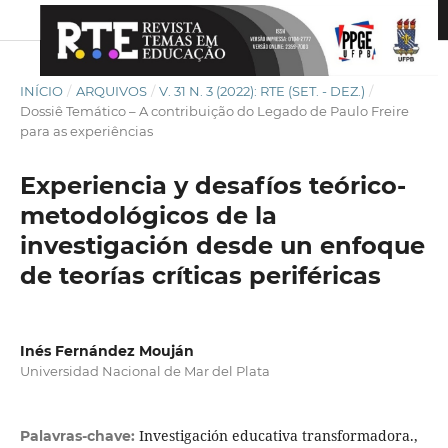
INÍCIO
/
ARQUIVOS
/
V. 31 N. 3 (2022): RTE (SET. - DEZ.)
/
Dossiê Temático – A contribuição do Legado de Paulo Freire
para as experiências
Experiencia y desafíos teórico-
metodológicos de la
investigación desde un enfoque
de teorías críticas periféricas
Inés Fernández Mouján
Universidad Nacional de Mar del Plata
Investigación educativa transformadora.,
Palavras-chave: