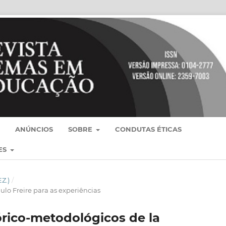
ANÚNCIOS
SOBRE
CONDUTAS ÉTICAS
ES
EZ.)
/
lo Freire para as experiências
órico-metodológicos de la