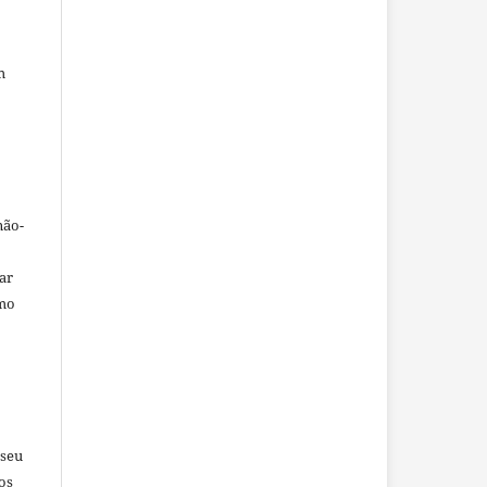
m
não-
car
omo
 seu
os