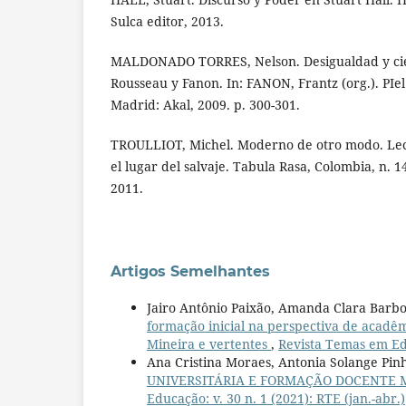
Sulca editor, 2013.
MALDONADO TORRES, Nelson. Desigualdad y ci
Rousseau y Fanon. In: FANON, Frantz (org.). PIe
Madrid: Akal, 2009. p. 300-301.
TROULLIOT, Michel. Moderno de otro modo. Lec
el lugar del salvaje. Tabula Rasa, Colombia, n. 14
2011.
Artigos Semelhantes
Jairo Antônio Paixão, Amanda Clara Barbos
formação inicial na perspectiva de acadê
Mineira e vertentes
,
Revista Temas em Edu
Ana Cristina Moraes, Antonia Solange Pin
UNIVERSITÁRIA E FORMAÇÃO DOCENTE 
Educação: v. 30 n. 1 (2021): RTE (jan.-abr.)