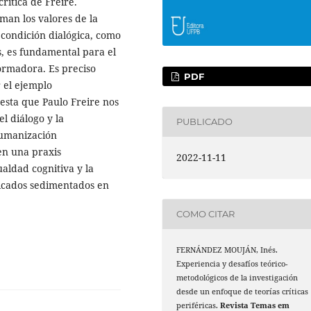
crítica de Freire.
man los valores de la
condición dialógica, como
s, es fundamental para el
ormadora. Es preciso
PDF
 el ejemplo
esta que Paulo Freire nos
l diálogo y la
PUBLICADO
humanización
en una praxis
2022-11-11
aldad cognitiva y la
ficados sedimentados en
COMO CITAR
FERNÁNDEZ MOUJÁN, Inés.
Experiencia y desafíos teórico-
metodológicos de la investigación
desde un enfoque de teorías críticas
periféricas.
Revista Temas em