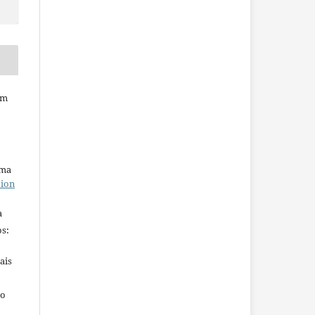
em
uma
tion
a
s:
ais
ho