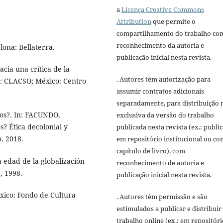
a
Licença Creative Commons
Attribution
que permite o
compartilhamento do trabalho co
reconhecimento da autoria e
ona: Bellaterra.
publicação inicial nesta revista.
cia una crítica de la
. Autores têm autorização para
: CLACSO; México: Centro
assumir contratos adicionais
separadamente, para distribuição 
os?. In: FACUNDO,
exclusiva da versão do trabalho
s? Ética decolonial y
publicada nesta revista (ex.: publi
o. 2018.
em repositório institucional ou c
capítulo de livro), com
a edad de la globalización
reconhecimento de autoria e
, 1998.
publicação inicial nesta revista.
xico: Fondo de Cultura
. Autores têm permissão e são
estimulados a publicar e distribuir
trabalho online (ex.: em repositóri