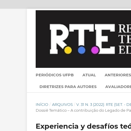
PERIÓDICOS UFPB
ATUAL
ANTERIORES
DIRETRIZES PARA AUTORES
AVALIADOR
INÍCIO
/
ARQUIVOS
/
V. 31 N. 3 (2022): RTE (SET. - D
Dossiê Temático – A contribuição do Legado de Pau
Experiencia y desafíos te