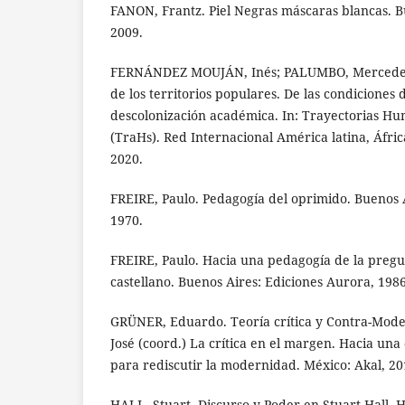
FANON, Frantz. Piel Negras máscaras blancas. B
2009.
FERNÁNDEZ MOUJÁN, Inés; PALUMBO, Mercedes.
de los territorios populares. De las condiciones 
descolonización académica. In: Trayectorias Hu
(TraHs). Red Internacional América latina, Áfric
2020.
FREIRE, Paulo. Pedagogía del oprimido. Buenos 
1970.
FREIRE, Paulo. Hacia una pedagogía de la pregu
castellano. Buenos Aires: Ediciones Aurora, 1986
GRÜNER, Eduardo. Teoría crítica y Contra-Mod
José (coord.) La crítica en el margen. Hacia una
para rediscutir la modernidad. México: Akal, 201
HALL, Stuart. Discurso y Poder en Stuart Hall. 