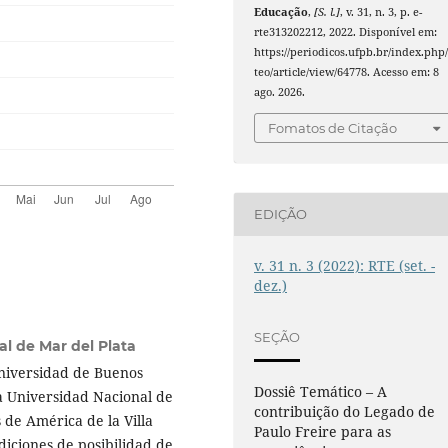
Educação
,
[S. l.]
, v. 31, n. 3, p. e-
rte313202212, 2022. Disponível em:
https://periodicos.ufpb.br/index.php/
teo/article/view/64778. Acesso em: 8
ago. 2026.
Fomatos de Citação
EDIÇÃO
v. 31 n. 3 (2022): RTE (set. -
dez.)
SEÇÃO
l de Mar del Plata
Universidad de Buenos
Dossiê Temático – A
la Universidad Nacional de
contribuição do Legado de
 de América de la Villa
Paulo Freire para as
diciones de posibilidad de