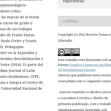
experiências
epistemológicos-
ento crítico
 las marcas de la teoría
LICENÇA
ta cursos de grado y
nos de sus trabajos
Copyright (c) 2022 Revista Temas 
iales de Frantz Fanon,
Educação
 Paulo Freire y Frantz
20). Pedagogías
reire en la Argentina y
 término descolonización y
Este trabalho está licenciado sob 
Freire (2016). Es parte del
licença
Creative Commons Attribu
4.0 International License
.
ilian Journal of Latin
Autores que publicam nesta revist
bates Insubmissos, UFPE,
concordam com os seguintes termo
Plata e integra el Centro de
l, Universidad Nacional de
. Autores mantém os direitos autor
e concedem à revista o direito de
primeira publicação, com o trabal
simultaneamente licenciado sob