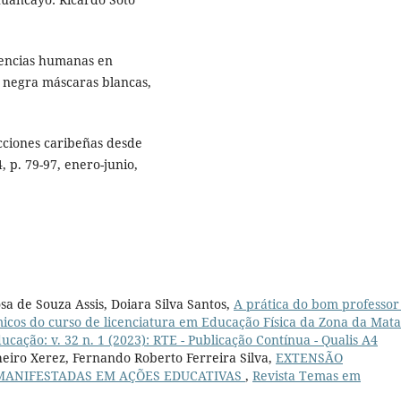
encias humanas en
l negra máscaras blancas,
ciones caribeñas desde
, p. 79-97, enero-junio,
a de Souza Assis, Doiara Silva Santos,
A prática do bom professor
micos do curso de licenciatura em Educação Física da Zona da Mata
cação: v. 32 n. 1 (2023): RTE - Publicação Contínua - Qualis A4
heiro Xerez, Fernando Roberto Ferreira Silva,
EXTENSÃO
MANIFESTADAS EM AÇÕES EDUCATIVAS
,
Revista Temas em