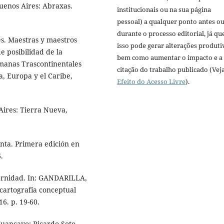
uenos Aires: Abraxas.
institucionais ou na sua página
pessoal) a qualquer ponto antes o
durante o processo editorial, já qu
 Maestras y maestros
isso pode gerar alterações produti
de posibilidad de la
bem como aumentar o impacto e a
manas Trascontinentales
citação do trabalho publicado (Vej
a, Europa y el Caribe,
Efeito do Acesso Livre
).
Aires: Tierra Nueva,
nta. Primera edición en
.
ernidad. In: GANDARILLA,
 cartografía conceptual
6. p. 19-60.
Huancayo: Ricardo Soto