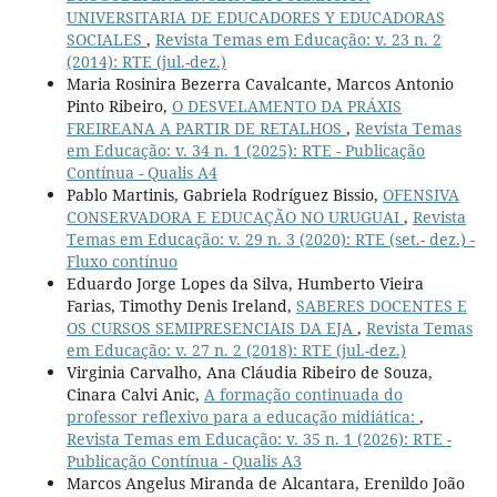
UNIVERSITARIA DE EDUCADORES Y EDUCADORAS
SOCIALES
,
Revista Temas em Educação: v. 23 n. 2
(2014): RTE (jul.-dez.)
Maria Rosinira Bezerra Cavalcante, Marcos Antonio
Pinto Ribeiro,
O DESVELAMENTO DA PRÁXIS
FREIREANA A PARTIR DE RETALHOS
,
Revista Temas
em Educação: v. 34 n. 1 (2025): RTE - Publicação
Contínua - Qualis A4
Pablo Martinis, Gabriela Rodríguez Bissio,
OFENSIVA
CONSERVADORA E EDUCAÇÃO NO URUGUAI
,
Revista
Temas em Educação: v. 29 n. 3 (2020): RTE (set.- dez.) -
Fluxo contínuo
Eduardo Jorge Lopes da Silva, Humberto Vieira
Farias, Timothy Denis Ireland,
SABERES DOCENTES E
OS CURSOS SEMIPRESENCIAIS DA EJA
,
Revista Temas
em Educação: v. 27 n. 2 (2018): RTE (jul.-dez.)
Virginia Carvalho, Ana Cláudia Ribeiro de Souza,
Cinara Calvi Anic,
A formação continuada do
professor reflexivo para a educação midiática:
,
Revista Temas em Educação: v. 35 n. 1 (2026): RTE -
Publicação Contínua - Qualis A3
Marcos Angelus Miranda de Alcantara, Erenildo João