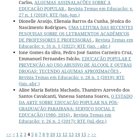
Carlos,
ALGUMAS ASSINALAÇÕES SOBRE A
EDUCAÇÃO POPULAR
,
Revista Temas em Educação: v.
27 n. 1 (2018): RTE (jan.-jun.)
Dionelle Araújo, Elienaia Barros da Cunha, Jéssica do
Nascimento Rodrigues,
UMA LEITURA DAS RECENTES
PESQUISAS SOBRE OS LETRAMENTOS ACADÊMICOS
DE PROFESSORES E PROFESSORAS
,
Revista Temas em
Educação: v. 31 n. 1 (2022): RTE (jan. - abr.)
Ione Gomes da silva, Pedro José Santos Carneiro Cruz,
Emmanuel Fernandes Falcão,
EDUCAÇÃO POPULAR E
PREVENÇÃO AO USO ABUSIVO DE ÁLCOOL E OUTRAS
DROGAS: TECENDO ALGUMAS APROXIMAÇÕES
,
Revista Temas em Educação: v. 28 n. 1 (2019): RTE
(jan.-abr.)
Aline Maria Batista Machado, Thamires Azevedo dos
Santos Cavalcanti, Vanessa Santana Soares,
O ESTADO
DA ARTE SOBRE EDUCAÇÃO POPULAR NA PÓS-
GRADUAÇÃO PARAIBANA: SERVIÇO SOCIAL E
EDUCAÇÃO (1980- 2016)
,
Revista Temas em
Educação: v. 26 n. 2 (2017): RTE (jul.-dez.)
<<
<
1
2
3
4
5
6
7
8
9
10
11
12
13
14
15
>
>>