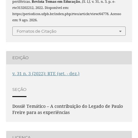
periféricas.
Revista Temas em Educação
,
[S. l.]
, v. 31, n. 3, p. e-
rte313202212, 2022. Disponível em:
https://periodicos.ufpb.br/index.php/rteo/article/view/64778. Acesso
em: 9 ago. 2026.
Fomatos de Citação
EDIÇÃO
v. 31 n. 3 (2022): RTE (set. - dez.)
SEÇÃO
Dossiê Temático – A contribuição do Legado de Paulo
Freire para as experiências
LICENÇA