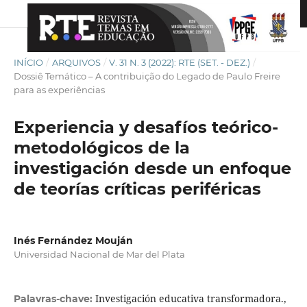
INÍCIO
/
ARQUIVOS
/
V. 31 N. 3 (2022): RTE (SET. - DEZ.)
/
Dossiê Temático – A contribuição do Legado de Paulo Freire
para as experiências
Experiencia y desafíos teórico-
metodológicos de la
investigación desde un enfoque
de teorías críticas periféricas
Inés Fernández Mouján
Universidad Nacional de Mar del Plata
Investigación educativa transformadora.,
Palavras-chave: