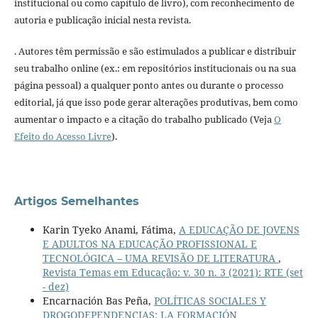
institucional ou como capítulo de livro), com reconhecimento de
autoria e publicação inicial nesta revista.
. Autores têm permissão e são estimulados a publicar e distribuir
seu trabalho online (ex.: em repositórios institucionais ou na sua
página pessoal) a qualquer ponto antes ou durante o processo
editorial, já que isso pode gerar alterações produtivas, bem como
aumentar o impacto e a citação do trabalho publicado (Veja
O
Efeito do Acesso Livre
).
Artigos Semelhantes
Karin Tyeko Anami, Fátima,
A EDUCAÇÃO DE JOVENS
E ADULTOS NA EDUCAÇÃO PROFISSIONAL E
TECNOLÓGICA – UMA REVISÃO DE LITERATURA
,
Revista Temas em Educação: v. 30 n. 3 (2021): RTE (set
- dez)
Encarnación Bas Peña,
POLÍTICAS SOCIALES Y
DROGODEPENDENCIAS: LA FORMACIÓN