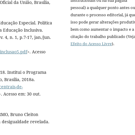
institucionais ou na sua página
ficial da União, Brasília,
pessoal) a qualquer ponto antes o
durante o processo editorial, já qu
isso pode gerar alterações produti
ducação Especial. Política
bem como aumentar o impacto e a
a Educação Inclusiva.
citação do trabalho publicado (Vej
 4, n. 1, p.7-17, jan./jun.
Efeito do Acesso Livre
).
vinclusao5.pdf
>. Acesso
18. Institui o Programa
, Brasília, 2018a.
centrais-de-
>. Acesso em: 30 out.
RMO, Bruno Cleiton
a desigualdade revelada.