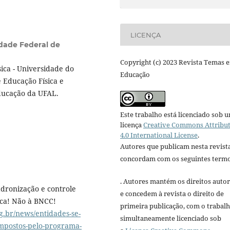
LICENÇA
dade Federal de
Copyright (c) 2023 Revista Temas 
ica - Universidade do
Educação
e Educação Física e
ducação da UFAL.
Este trabalho está licenciado sob 
licença
Creative Commons Attribu
4.0 International License
.
Autores que publicam nesta revist
concordam com os seguintes termo
. Autores mantém os direitos autor
dronização e controle
e concedem à revista o direito de
ica! Não à BNCC!
primeira publicação, com o trabal
.br/news/entidades-se-
simultaneamente licenciado sob
impostos-pelo-programa-