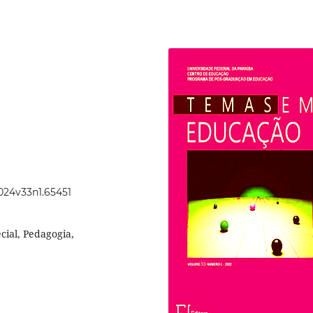
2024v33n1.65451
cial, Pedagogia,