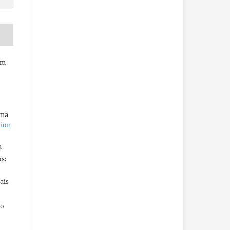
em
uma
tion
a
s:
ais
ho