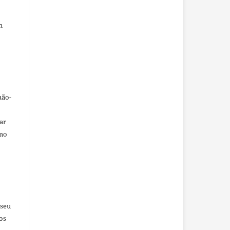
m
não-
car
omo
 seu
os