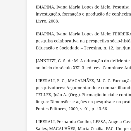
IBIAPINA, Ivana Maria Lopes de Melo. Pesquisa 
investigação, formação e produção de conhecime
Livro, 2008.
IBIAPINA, Ivana Maria Lopes de Melo; FERREIRA
pesquisa colaborativa na perspectiva sócio-histó
Educação e Sociedade – Teresina, n. 12, jan./jun
JANNUZZI, G. S. de M. A educação do deficiente 
ao início do século XXI. 3. ed. rev. Campinas: Au
LIBERALI, F. C.; MAGALHÃES, M. C. C. Formação
pesquisadores: Argumentando e compartilhando 
TELLES, João A. (Org.). Formação inicial e cont
língua: Dimensões e ações na pesquisa e na prát
Pontes Editores, 2009, v. 01, p. 43-66.
LIBERALI, Fernanda Coelho; LESSA, Angela Cav
Salles; MAGALHÃES, Maria Cecília. PAC: Um pr