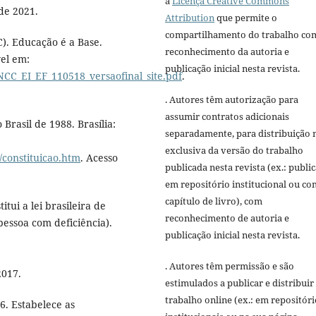
a
Licença Creative Commons
 de 2021.
Attribution
que permite o
compartilhamento do trabalho co
). Educação é a Base.
reconhecimento da autoria e
el em:
publicação inicial nesta revista.
CC_EI_EF_110518_versaofinal_site.pdf
.
. Autores têm autorização para
assumir contratos adicionais
Brasil de 1988. Brasília:
separadamente, para distribuição 
exclusiva da versão do trabalho
o/constituicao.htm
. Acesso
publicada nesta revista (ex.: publi
em repositório institucional ou c
capítulo de livro), com
itui a lei brasileira de
reconhecimento de autoria e
pessoa com deficiência).
publicação inicial nesta revista.
. Autores têm permissão e são
2017.
estimulados a publicar e distribuir
trabalho online (ex.: em repositóri
6. Estabelece as