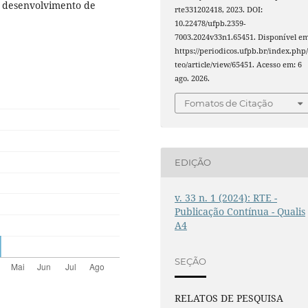
 o desenvolvimento de
rte331202418, 2023. DOI:
10.22478/ufpb.2359-
7003.2024v33n1.65451. Disponível em
https://periodicos.ufpb.br/index.php/
teo/article/view/65451. Acesso em: 6
ago. 2026.
Fomatos de Citação
EDIÇÃO
v. 33 n. 1 (2024): RTE -
Publicação Contínua - Qualis
A4
SEÇÃO
RELATOS DE PESQUISA