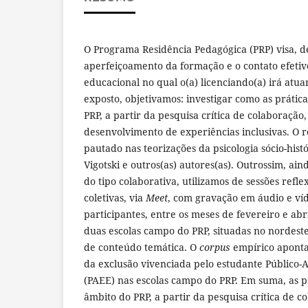
O Programa Residência Pedagógica (PRP) visa, de
aperfeiçoamento da formação e o contato efetiv
educacional no qual o(a) licenciando(a) irá atua
exposto, objetivamos: investigar como as prátic
PRP, a partir da pesquisa crítica de colaboração
desenvolvimento de experiências inclusivas. O re
pautado nas teorizações da psicologia sócio-his
Vigotski e outros(as) autores(as). Outrossim, ai
do tipo colaborativa, utilizamos de sessões refle
coletivas, via
Meet
, com gravação em áudio e víd
participantes, entre os meses de fevereiro e abr
duas escolas campo do PRP, situadas no nordeste
de conteúdo temática. O
corpus
empírico aponta
da exclusão vivenciada pelo estudante Público-
(PAEE) nas escolas campo do PRP. Em suma, as p
âmbito do PRP, a partir da pesquisa crítica de c