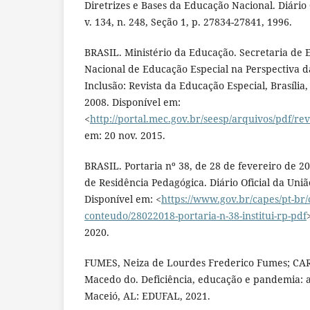
Diretrizes e Bases da Educação Nacional. Diário O
v. 134, n. 248, Seção 1, p. 27834-27841, 1996.
BRASIL. Ministério da Educação. Secretaria de E
Nacional de Educação Especial na Perspectiva d
Inclusão: Revista da Educação Especial, Brasília, v.
2008. Disponível em:
<
http://portal.mec.gov.br/seesp/arquivos/pdf/re
em: 20 nov. 2015.
BRASIL. Portaria nº 38, de 28 de fevereiro de 20
de Residência Pedagógica. Diário Oficial da União
Disponível em: <
https://www.gov.br/capes/pt-br/
conteudo/28022018-portaria-n-38-institui-rp-pdf
2020.
FUMES, Neiza de Lourdes Frederico Fumes; CA
Macedo do. Deficiência, educação e pandemia: 
Maceió, AL: EDUFAL, 2021.