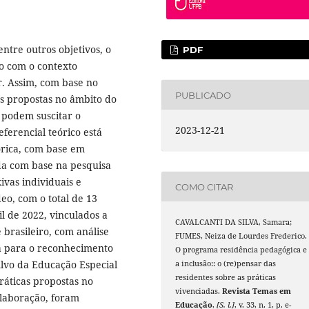
ntre outros objetivos, o
PDF
o com o contexto
r. Assim, com base no
PUBLICADO
as propostas no âmbito do
, podem suscitar o
2023-12-21
ferencial teórico está
tórica, com base em
nda com base na pesquisa
xivas individuais e
COMO CITAR
eo, com o total de 13
il de 2022, vinculados a
CAVALCANTI DA SILVA, Samara;
 brasileiro, com análise
FUMES, Neiza de Lourdes Frederico.
 para o reconhecimento
O programa residência pedagógica e
Alvo da Educação Especial
a inclusão:: o (re)pensar das
residentes sobre as práticas
ráticas propostas no
vivenciadas.
Revista Temas em
olaboração, foram
Educação
,
[S. l.]
, v. 33, n. 1, p. e-