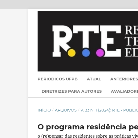
PERIÓDICOS UFPB
ATUAL
ANTERIORES
DIRETRIZES PARA AUTORES
AVALIADOR
INÍCIO
/
ARQUIVOS
/
V. 33 N. 1 (2024): RTE - PU
O programa residência pe
o (re)pensar das residentes sobre as práticas vi