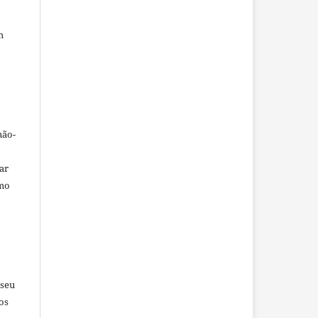
m
não-
car
omo
 seu
os