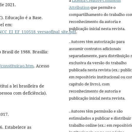
a
Licença Creative Commons
 de 2021.
Attribution
que permite o
compartilhamento do trabalho co
). Educação é a Base.
reconhecimento da autoria e
el em:
publicação inicial nesta revista.
CC_EI_EF_110518_versaofinal_site.pdf
.
. Autores têm autorização para
assumir contratos adicionais
Brasil de 1988. Brasília:
separadamente, para distribuição 
exclusiva da versão do trabalho
o/constituicao.htm
. Acesso
publicada nesta revista (ex.: publi
em repositório institucional ou c
capítulo de livro), com
itui a lei brasileira de
reconhecimento de autoria e
pessoa com deficiência).
publicação inicial nesta revista.
. Autores têm permissão e são
2017.
estimulados a publicar e distribuir
trabalho online (ex.: em repositóri
6. Estabelece as