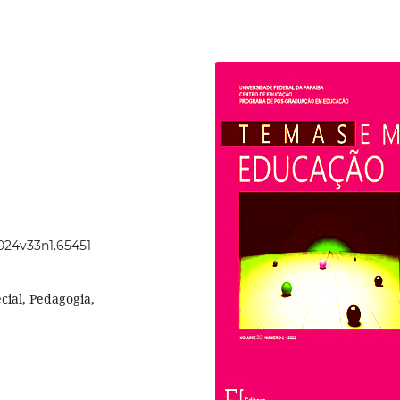
2024v33n1.65451
cial, Pedagogia,