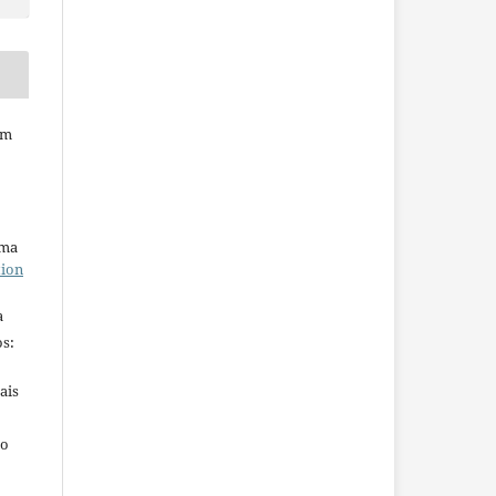
em
uma
tion
a
s:
ais
ho