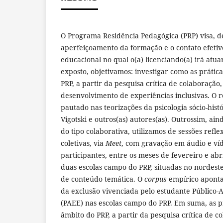
O Programa Residência Pedagógica (PRP) visa, de
aperfeiçoamento da formação e o contato efetiv
educacional no qual o(a) licenciando(a) irá atua
exposto, objetivamos: investigar como as prátic
PRP, a partir da pesquisa crítica de colaboração
desenvolvimento de experiências inclusivas. O re
pautado nas teorizações da psicologia sócio-his
Vigotski e outros(as) autores(as). Outrossim, ai
do tipo colaborativa, utilizamos de sessões refle
coletivas, via
Meet
, com gravação em áudio e víd
participantes, entre os meses de fevereiro e abr
duas escolas campo do PRP, situadas no nordeste
de conteúdo temática. O
corpus
empírico aponta
da exclusão vivenciada pelo estudante Público-
(PAEE) nas escolas campo do PRP. Em suma, as p
âmbito do PRP, a partir da pesquisa crítica de c