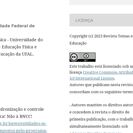
LICENÇA
dade Federal de
Copyright (c) 2023 Revista Temas 
ica - Universidade do
Educação
e Educação Física e
ducação da UFAL.
Este trabalho está licenciado sob 
licença
Creative Commons Attribu
4.0 International License
.
Autores que publicam nesta revist
concordam com os seguintes termo
. Autores mantém os direitos autor
dronização e controle
e concedem à revista o direito de
ica! Não à BNCC!
primeira publicação, com o trabal
.br/news/entidades-se-
simultaneamente licenciado sob
impostos-pelo-programa-