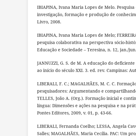
IBIAPINA, Ivana Maria Lopes de Melo. Pesquisa 
investigação, formação e produção de conhecime
Livro, 2008.
IBIAPINA, Ivana Maria Lopes de Melo; FERREIRA
pesquisa colaborativa na perspectiva sócio-histó
Educação e Sociedade – Teresina, n. 12, jan./jun
JANNUZZI, G. S. de M. A educação do deficiente 
ao início do século XXI. 3. ed. rev. Campinas: Au
LIBERALI, F. C.; MAGALHÃES, M. C. C. Formação
pesquisadores: Argumentando e compartilhando 
TELLES, João A. (Org.). Formação inicial e cont
língua: Dimensões e ações na pesquisa e na prát
Pontes Editores, 2009, v. 01, p. 43-66.
LIBERALI, Fernanda Coelho; LESSA, Angela Cav
Salles; MAGALHÃES, Maria Cecília. PAC: Um pr