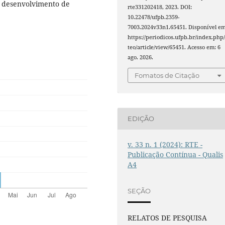
 o desenvolvimento de
rte331202418, 2023. DOI:
10.22478/ufpb.2359-
7003.2024v33n1.65451. Disponível em
https://periodicos.ufpb.br/index.php/
teo/article/view/65451. Acesso em: 6
ago. 2026.
Fomatos de Citação
EDIÇÃO
v. 33 n. 1 (2024): RTE -
Publicação Contínua - Qualis
A4
SEÇÃO
RELATOS DE PESQUISA