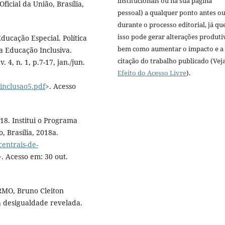
institucionais ou na sua página
ficial da União, Brasília,
pessoal) a qualquer ponto antes o
durante o processo editorial, já qu
isso pode gerar alterações produti
ducação Especial. Política
bem como aumentar o impacto e a
a Educação Inclusiva.
citação do trabalho publicado (Vej
 4, n. 1, p.7-17, jan./jun.
Efeito do Acesso Livre
).
vinclusao5.pdf
>. Acesso
18. Institui o Programa
, Brasília, 2018a.
centrais-de-
>. Acesso em: 30 out.
RMO, Bruno Cleiton
a desigualdade revelada.