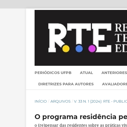
PERIÓDICOS UFPB
ATUAL
ANTERIORES
DIRETRIZES PARA AUTORES
AVALIADOR
INÍCIO
/
ARQUIVOS
/
V. 33 N. 1 (2024): RTE - PU
O programa residência pe
o (re)pensar das residentes sobre as práticas vi