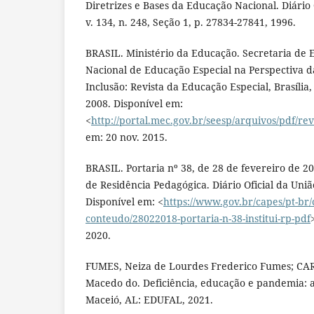
Diretrizes e Bases da Educação Nacional. Diário O
v. 134, n. 248, Seção 1, p. 27834-27841, 1996.
BRASIL. Ministério da Educação. Secretaria de E
Nacional de Educação Especial na Perspectiva d
Inclusão: Revista da Educação Especial, Brasília, v.
2008. Disponível em:
<
http://portal.mec.gov.br/seesp/arquivos/pdf/re
em: 20 nov. 2015.
BRASIL. Portaria nº 38, de 28 de fevereiro de 20
de Residência Pedagógica. Diário Oficial da União
Disponível em: <
https://www.gov.br/capes/pt-br/
conteudo/28022018-portaria-n-38-institui-rp-pdf
2020.
FUMES, Neiza de Lourdes Frederico Fumes; CA
Macedo do. Deficiência, educação e pandemia: 
Maceió, AL: EDUFAL, 2021.