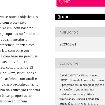
ntre outros objetivos, o
PDF
o com o contexto
r. Assim, com base no
PUBLICADO
as propostas no âmbito do
, podem suscitar o
2023-12-21
ferencial teórico está
tórica, com base em
nda com base na pesquisa
xivas individuais e
COMO CITAR
eo, com o total de 13
il de 2022, vinculados a
CAVALCANTI DA SILVA, Samara;
 brasileiro, com análise
FUMES, Neiza de Lourdes Frederico.
 para o reconhecimento
O programa residência pedagógica e
Alvo da Educação Especial
a inclusão:: o (re)pensar das
residentes sobre as práticas
ráticas propostas no
vivenciadas.
Revista Temas em
olaboração, foram
Educação
,
[S. l.]
, v. 33, n. 1, p. e-