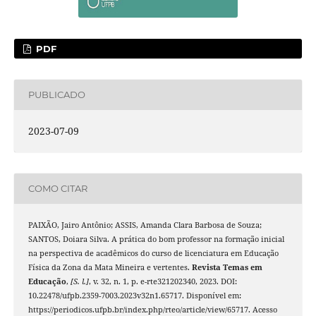
PDF
PUBLICADO
2023-07-09
COMO CITAR
PAIXÃO, Jairo Antônio; ASSIS, Amanda Clara Barbosa de Souza;
SANTOS, Doiara Silva. A prática do bom professor na formação inicial
na perspectiva de acadêmicos do curso de licenciatura em Educação
Física da Zona da Mata Mineira e vertentes.
Revista Temas em
Educação
,
[S. l.]
, v. 32, n. 1, p. e-rte321202340, 2023. DOI:
10.22478/ufpb.2359-7003.2023v32n1.65717. Disponível em:
https://periodicos.ufpb.br/index.php/rteo/article/view/65717. Acesso