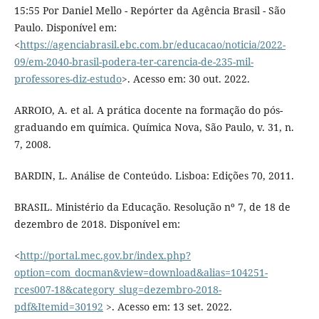
15:55 Por Daniel Mello - Repórter da Agência Brasil - São
Paulo. Disponível em:
<
https://agenciabrasil.ebc.com.br/educacao/noticia/2022-
09/em-2040-brasil-podera-ter-carencia-de-235-mil-
professores-diz-estudo
>. Acesso em: 30 out. 2022.
ARROIO, A. et al. A prática docente na formação do pós-
graduando em química. Química Nova, São Paulo, v. 31, n.
7, 2008.
BARDIN, L. Análise de Conteúdo. Lisboa: Edições 70, 2011.
BRASIL. Ministério da Educação. Resolução nº 7, de 18 de
dezembro de 2018. Disponível em:
<
http://portal.mec.gov.br/index.php?
option=com_docman&view=download&alias=104251-
rces007-18&category_slug=dezembro-2018-
pdf&Itemid=30192
>. Acesso em: 13 set. 2022.