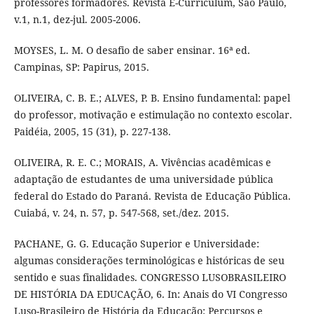
professores formadores. Revista E-Curriculum, São Paulo,
v.1, n.1, dez-jul. 2005-2006.
MOYSES, L. M. O desafio de saber ensinar. 16ª ed.
Campinas, SP: Papirus, 2015.
OLIVEIRA, C. B. E.; ALVES, P. B. Ensino fundamental: papel
do professor, motivação e estimulação no contexto escolar.
Paidéia, 2005, 15 (31), p. 227-138.
OLIVEIRA, R. E. C.; MORAIS, A. Vivências acadêmicas e
adaptação de estudantes de uma universidade pública
federal do Estado do Paraná. Revista de Educação Pública.
Cuiabá, v. 24, n. 57, p. 547-568, set./dez. 2015.
PACHANE, G. G. Educação Superior e Universidade:
algumas considerações terminológicas e históricas de seu
sentido e suas finalidades. CONGRESSO LUSOBRASILEIRO
DE HISTÓRIA DA EDUCAÇÃO, 6. In: Anais do VI Congresso
Luso-Brasileiro de História da Educação: Percursos e