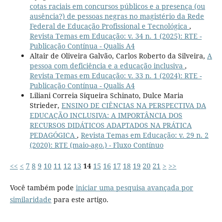
cotas raciais em concursos públicos e a presença (ou
ausência?) de pessoas negras no magistério da Rede
Federal de Educação Profissional e Tecnológica
,
Revista Temas em Educação: v. 34 n. 1 (2025): RTE -
Publicação Contínua - Qualis A4
Altair de Oliveira Galvão, Carlos Roberto da Silveira,
A
pessoa com deficiência e a educação inclusiva
,
Revista Temas em Educação: v. 33 n. 1 (2024): RTE -
Publicação Contínua - Qualis A4
Liliani Correia Siqueira Schinato, Dulce Maria
Strieder,
ENSINO DE CIÊNCIAS NA PERSPECTIVA DA
EDUCAÇÃO INCLUSIVA: A IMPORTÂNCIA DOS
RECURSOS DIDÁTICOS ADAPTADOS NA PRÁTICA
PEDAGÓGICA
,
Revista Temas em Educação: v. 29 n. 2
(2020): RTE (maio-ago.) - Fluxo Contínuo
<<
<
7
8
9
10
11
12
13
14
15
16
17
18
19
20
21
>
>>
Você também pode
iniciar uma pesquisa avançada por
similaridade
para este artigo.