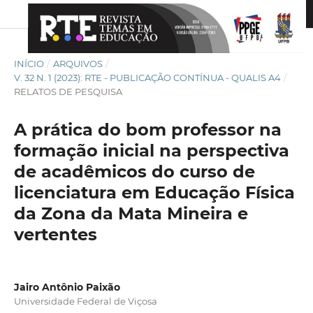
INÍCIO
/
ARQUIVOS
/
V. 32 N. 1 (2023): RTE - PUBLICAÇÃO CONTÍNUA - QUALIS A4
/
RELATOS DE PESQUISA
A prática do bom professor na
formação inicial na perspectiva
de acadêmicos do curso de
licenciatura em Educação Física
da Zona da Mata Mineira e
vertentes
Jairo Antônio Paixão
Universidade Federal de Viçosa