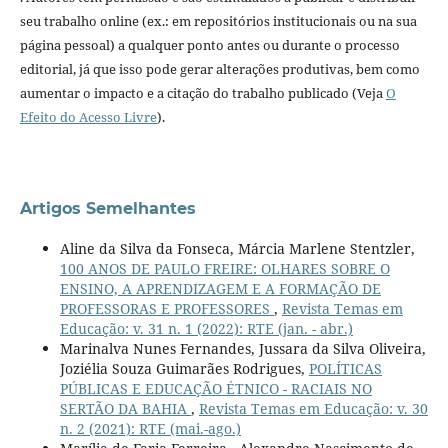
seu trabalho online (ex.: em repositórios institucionais ou na sua
página pessoal) a qualquer ponto antes ou durante o processo
editorial, já que isso pode gerar alterações produtivas, bem como
aumentar o impacto e a citação do trabalho publicado (Veja
O
Efeito do Acesso Livre
).
Artigos Semelhantes
Aline da Silva da Fonseca, Márcia Marlene Stentzler,
100 ANOS DE PAULO FREIRE: OLHARES SOBRE O
ENSINO, A APRENDIZAGEM E A FORMAÇÃO DE
PROFESSORAS E PROFESSORES
,
Revista Temas em
Educação: v. 31 n. 1 (2022): RTE (jan. - abr.)
Marinalva Nunes Fernandes, Jussara da Silva Oliveira,
Joziélia Souza Guimarães Rodrigues,
POLÍTICAS
PÚBLICAS E EDUCAÇÃO ÉTNICO - RACIAIS NO
SERTÃO DA BAHIA
,
Revista Temas em Educação: v. 30
n. 2 (2021): RTE (mai.-ago.)