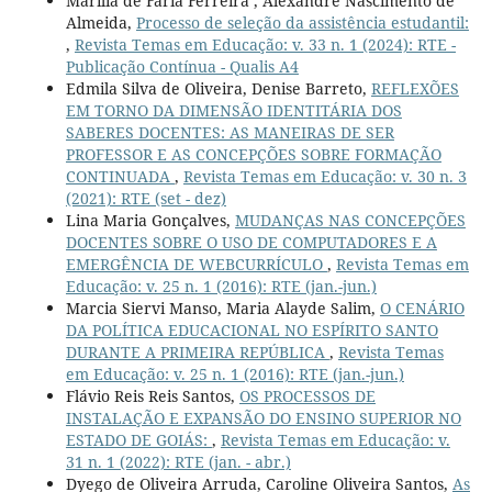
Marília de Faria Ferreira , Alexandre Nascimento de
Almeida,
Processo de seleção da assistência estudantil:
,
Revista Temas em Educação: v. 33 n. 1 (2024): RTE -
Publicação Contínua - Qualis A4
Edmila Silva de Oliveira, Denise Barreto,
REFLEXÕES
EM TORNO DA DIMENSÃO IDENTITÁRIA DOS
SABERES DOCENTES: AS MANEIRAS DE SER
PROFESSOR E AS CONCEPÇÕES SOBRE FORMAÇÃO
CONTINUADA
,
Revista Temas em Educação: v. 30 n. 3
(2021): RTE (set - dez)
Lina Maria Gonçalves,
MUDANÇAS NAS CONCEPÇÕES
DOCENTES SOBRE O USO DE COMPUTADORES E A
EMERGÊNCIA DE WEBCURRÍCULO
,
Revista Temas em
Educação: v. 25 n. 1 (2016): RTE (jan.-jun.)
Marcia Siervi Manso, Maria Alayde Salim,
O CENÁRIO
DA POLÍTICA EDUCACIONAL NO ESPÍRITO SANTO
DURANTE A PRIMEIRA REPÚBLICA
,
Revista Temas
em Educação: v. 25 n. 1 (2016): RTE (jan.-jun.)
Flávio Reis Reis Santos,
OS PROCESSOS DE
INSTALAÇÃO E EXPANSÃO DO ENSINO SUPERIOR NO
ESTADO DE GOIÁS:
,
Revista Temas em Educação: v.
31 n. 1 (2022): RTE (jan. - abr.)
Dyego de Oliveira Arruda, Caroline Oliveira Santos,
As