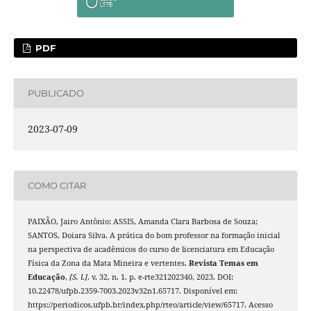
PDF
PUBLICADO
2023-07-09
COMO CITAR
PAIXÃO, Jairo Antônio; ASSIS, Amanda Clara Barbosa de Souza;
SANTOS, Doiara Silva. A prática do bom professor na formação inicial
na perspectiva de acadêmicos do curso de licenciatura em Educação
Física da Zona da Mata Mineira e vertentes.
Revista Temas em
Educação
,
[S. l.]
, v. 32, n. 1, p. e-rte321202340, 2023. DOI:
10.22478/ufpb.2359-7003.2023v32n1.65717. Disponível em:
https://periodicos.ufpb.br/index.php/rteo/article/view/65717. Acesso