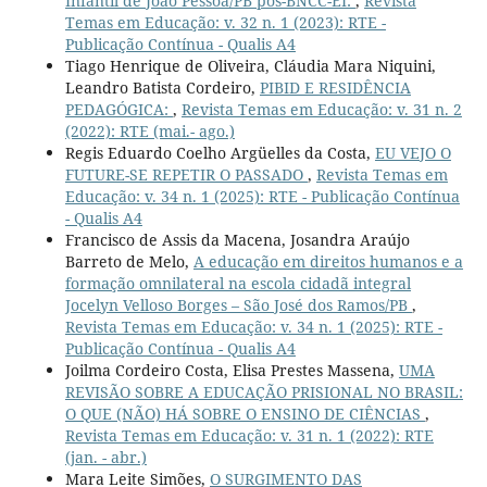
Infantil de João Pessoa/PB pós-BNCC-EI:
,
Revista
Temas em Educação: v. 32 n. 1 (2023): RTE -
Publicação Contínua - Qualis A4
Tiago Henrique de Oliveira, Cláudia Mara Niquini,
Leandro Batista Cordeiro,
PIBID E RESIDÊNCIA
PEDAGÓGICA:
,
Revista Temas em Educação: v. 31 n. 2
(2022): RTE (mai.- ago.)
Regis Eduardo Coelho Argüelles da Costa,
EU VEJO O
FUTURE-SE REPETIR O PASSADO
,
Revista Temas em
Educação: v. 34 n. 1 (2025): RTE - Publicação Contínua
- Qualis A4
Francisco de Assis da Macena, Josandra Araújo
Barreto de Melo,
A educação em direitos humanos e a
formação omnilateral na escola cidadã integral
Jocelyn Velloso Borges – São José dos Ramos/PB
,
Revista Temas em Educação: v. 34 n. 1 (2025): RTE -
Publicação Contínua - Qualis A4
Joilma Cordeiro Costa, Elisa Prestes Massena,
UMA
REVISÃO SOBRE A EDUCAÇÃO PRISIONAL NO BRASIL:
O QUE (NÃO) HÁ SOBRE O ENSINO DE CIÊNCIAS
,
Revista Temas em Educação: v. 31 n. 1 (2022): RTE
(jan. - abr.)
Mara Leite Simões,
O SURGIMENTO DAS