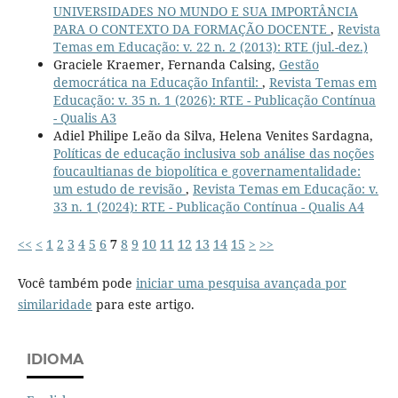
UNIVERSIDADES NO MUNDO E SUA IMPORTÂNCIA
PARA O CONTEXTO DA FORMAÇÃO DOCENTE
,
Revista
Temas em Educação: v. 22 n. 2 (2013): RTE (jul.-dez.)
Graciele Kraemer, Fernanda Calsing,
Gestão
democrática na Educação Infantil:
,
Revista Temas em
Educação: v. 35 n. 1 (2026): RTE - Publicação Contínua
- Qualis A3
Adiel Philipe Leão da Silva, Helena Venites Sardagna,
Políticas de educação inclusiva sob análise das noções
foucaultianas de biopolítica e governamentalidade:
um estudo de revisão
,
Revista Temas em Educação: v.
33 n. 1 (2024): RTE - Publicação Contínua - Qualis A4
<<
<
1
2
3
4
5
6
7
8
9
10
11
12
13
14
15
>
>>
Você também pode
iniciar uma pesquisa avançada por
similaridade
para este artigo.
IDIOMA