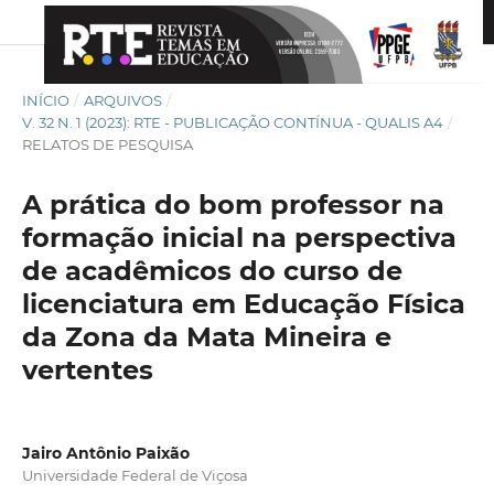
INÍCIO
/
ARQUIVOS
/
V. 32 N. 1 (2023): RTE - PUBLICAÇÃO CONTÍNUA - QUALIS A4
/
RELATOS DE PESQUISA
A prática do bom professor na
formação inicial na perspectiva
de acadêmicos do curso de
licenciatura em Educação Física
da Zona da Mata Mineira e
vertentes
Jairo Antônio Paixão
Universidade Federal de Viçosa