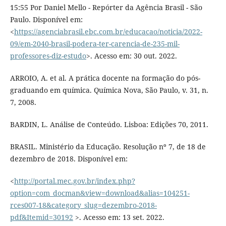
15:55 Por Daniel Mello - Repórter da Agência Brasil - São
Paulo. Disponível em:
<
https://agenciabrasil.ebc.com.br/educacao/noticia/2022-
09/em-2040-brasil-podera-ter-carencia-de-235-mil-
professores-diz-estudo
>. Acesso em: 30 out. 2022.
ARROIO, A. et al. A prática docente na formação do pós-
graduando em química. Química Nova, São Paulo, v. 31, n.
7, 2008.
BARDIN, L. Análise de Conteúdo. Lisboa: Edições 70, 2011.
BRASIL. Ministério da Educação. Resolução nº 7, de 18 de
dezembro de 2018. Disponível em:
<
http://portal.mec.gov.br/index.php?
option=com_docman&view=download&alias=104251-
rces007-18&category_slug=dezembro-2018-
pdf&Itemid=30192
>. Acesso em: 13 set. 2022.