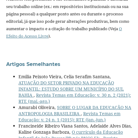
seu trabalho online (ex.: em repositórios institucionais ou na sua
página pessoal) a qualquer ponto antes ou durante o processo
editorial, já que isso pode gerar alterações produtivas, bem como
aumentar o impacto e a citação do trabalho publicado (Veja
O
Efeito do Acesso Livre
).
Artigos Semelhantes
Emilia Peixoto Vieira, Celia Serafim Santana,
ATUAÇÃO DO SETOR PRIVADO NA EDUCAÇÃO
INFANTIL: ESTUDO SOBRE UM MUNICÍPIO DO SUL
BAHIA
,
Revista Temas em Educação: v. 30 n. 2 (2021):
RTE (mai.-ago.)
Amurabi Oliveira,
SOBRE O LUGAR DA EDUCAÇÃO NA
ANTROPOLOGIA BRASILEIRA
,
Revista Temas em
Educação: v. 24 n. 1 (2015): RTE (jan.-jun.)
Francineide Ribeiro Viana Santos, Adelaide Alves Dias,
Kaline Gonzaga Barboza,
O currículo da Educação