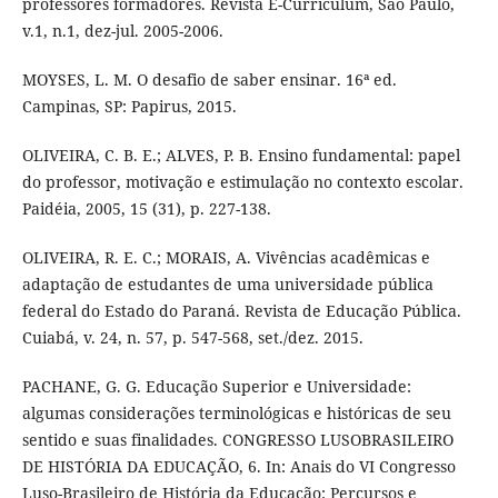
professores formadores. Revista E-Curriculum, São Paulo,
v.1, n.1, dez-jul. 2005-2006.
MOYSES, L. M. O desafio de saber ensinar. 16ª ed.
Campinas, SP: Papirus, 2015.
OLIVEIRA, C. B. E.; ALVES, P. B. Ensino fundamental: papel
do professor, motivação e estimulação no contexto escolar.
Paidéia, 2005, 15 (31), p. 227-138.
OLIVEIRA, R. E. C.; MORAIS, A. Vivências acadêmicas e
adaptação de estudantes de uma universidade pública
federal do Estado do Paraná. Revista de Educação Pública.
Cuiabá, v. 24, n. 57, p. 547-568, set./dez. 2015.
PACHANE, G. G. Educação Superior e Universidade:
algumas considerações terminológicas e históricas de seu
sentido e suas finalidades. CONGRESSO LUSOBRASILEIRO
DE HISTÓRIA DA EDUCAÇÃO, 6. In: Anais do VI Congresso
Luso-Brasileiro de História da Educação: Percursos e