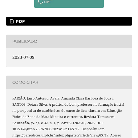
PDF
PUBLICADO
2023-07-09
COMO CITAR
PAIXÃO, Jairo Antônio; ASSIS, Amanda Clara Barbosa de Souza;
SANTOS, Doiara Silva. A prática do bom professor na formação inicial
na perspectiva de acadêmicos do curso de licenciatura em Educação
Física da Zona da Mata Mineira e vertentes.
Revista Temas em
Educação
,
[S. l.]
, v. 32, n. 1, p. e-rte321202340, 2023. DOI:
10.22478/ufpb.2359-7003.2023v32n1.65717. Disponível em:
https://periodicos.ufpb.br/index.php/rteo/article/view/65717. Acesso