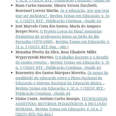
v. 32 n. 1 (2023): RTE - Publicação Contínua - Qualis A4
Ruan Carlos Sansone, Dinora Tereza Zucchetti,
Rosemari Lorenz Martin,
Se é educação, por que tem
que ser inclusiva?
,
Revista Temas em Educação: v. 34
n. 1 (2025): RTE - Publicação Contínua - Qualis A4
José Marcelo Costa dos Santos, Maria do Amparo
Borges Ferro,
O Projeto Logos no Piauí: memórias
formativas de professores leigos no Delta do Rio
Parnaíba (1970-1980)
,
Revista Temas em Educação: v.
31 n. 1 (2022): RTE (jan. - abr.)
Monalisa Pivetta da Silva, Rosa Elisabete Militz
Wypyczynski Martins,
O trabalho docente e o desafio
do ensino remoto:
,
Revista Temas em Educação: v. 35
n. 1 (2026): RTE - Publicação Contínua - Qualis A3
Rozemeiry dos Santos Marques Moreira,
Os nexos da
qualidade de educação entre o Plano Nacional de
Educação e Sistema Nacional da Educação Básica.
,
Revista Temas em Educação: v. 32 n. 1 (2023): RTE -
Publicação Contínua - Qualis A4
Elaine Conte, Antônio Carlos Basegio,
TECNOLOGIAS
ASSISTIVAS: RECURSOS PEDAGÓGICOS À INCLUSÃO
HUMANA
,
Revista Temas em Educação: v. 24 n. 2
(2015): RTE (jul.-dez.)