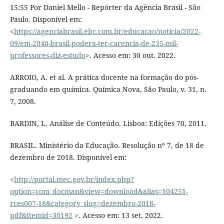
15:55 Por Daniel Mello - Repórter da Agência Brasil - São
Paulo. Disponível em:
<
https://agenciabrasil.ebc.com.br/educacao/noticia/2022-
09/em-2040-brasil-podera-ter-carencia-de-235-mil-
professores-diz-estudo
>. Acesso em: 30 out. 2022.
ARROIO, A. et al. A prática docente na formação do pós-
graduando em química. Química Nova, São Paulo, v. 31, n.
7, 2008.
BARDIN, L. Análise de Conteúdo. Lisboa: Edições 70, 2011.
BRASIL. Ministério da Educação. Resolução nº 7, de 18 de
dezembro de 2018. Disponível em:
<
http://portal.mec.gov.br/index.php?
option=com_docman&view=download&alias=104251-
rces007-18&category_slug=dezembro-2018-
pdf&Itemid=30192
>. Acesso em: 13 set. 2022.