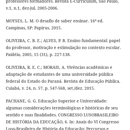
professores formadores. Revista E-Curriculum, São Paulo,
v.1, n.1, dez-jul. 2005-2006.
MOYSES, L. M. O desafio de saber ensinar. 16ª ed.
Campinas, SP: Papirus, 2015.
OLIVEIRA, C. B. E.; ALVES, P. B. Ensino fundamental: papel
do professor, motivação e estimulação no contexto escolar.
Paidéia, 2005, 15 (31), p. 227-138.
OLIVEIRA, R. E. C.; MORAIS, A. Vivências acadêmicas e
adaptação de estudantes de uma universidade pública
federal do Estado do Paraná. Revista de Educação Pública.
Cuiabá, v. 24, n. 57, p. 547-568, set./dez. 2015.
PACHANE, G. G. Educação Superior e Universidade:
algumas considerações terminológicas e históricas de seu
sentido e suas finalidades. CONGRESSO LUSOBRASILEIRO
DE HISTÓRIA DA EDUCAÇÃO, 6. In: Anais do VI Congresso
Luso-Brasileiro de História da Educação: Percursos e