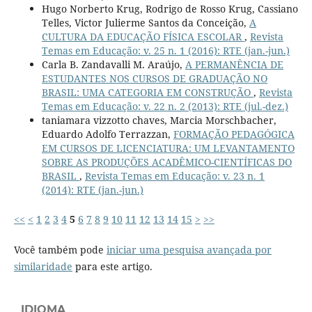
Hugo Norberto Krug, Rodrigo de Rosso Krug, Cassiano
Telles, Victor Julierme Santos da Conceição,
A
CULTURA DA EDUCAÇÃO FÍSICA ESCOLAR
,
Revista
Temas em Educação: v. 25 n. 1 (2016): RTE (jan.-jun.)
Carla B. Zandavalli M. Araújo,
A PERMANÊNCIA DE
ESTUDANTES NOS CURSOS DE GRADUAÇÃO NO
BRASIL: UMA CATEGORIA EM CONSTRUÇÃO
,
Revista
Temas em Educação: v. 22 n. 2 (2013): RTE (jul.-dez.)
taniamara vizzotto chaves, Marcia Morschbacher,
Eduardo Adolfo Terrazzan,
FORMAÇÃO PEDAGÓGICA
EM CURSOS DE LICENCIATURA: UM LEVANTAMENTO
SOBRE AS PRODUÇÕES ACADÊMICO-CIENTÍFICAS DO
BRASIL
,
Revista Temas em Educação: v. 23 n. 1
(2014): RTE (jan.-jun.)
<<
<
1
2
3
4
5
6
7
8
9
10
11
12
13
14
15
>
>>
Você também pode
iniciar uma pesquisa avançada por
similaridade
para este artigo.
IDIOMA