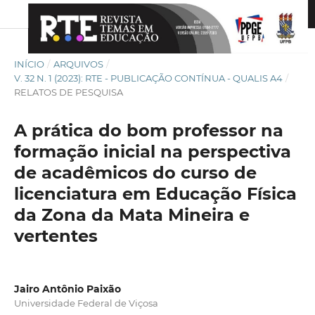
INÍCIO
/
ARQUIVOS
/
V. 32 N. 1 (2023): RTE - PUBLICAÇÃO CONTÍNUA - QUALIS A4
/
RELATOS DE PESQUISA
A prática do bom professor na
formação inicial na perspectiva
de acadêmicos do curso de
licenciatura em Educação Física
da Zona da Mata Mineira e
vertentes
Jairo Antônio Paixão
Universidade Federal de Viçosa