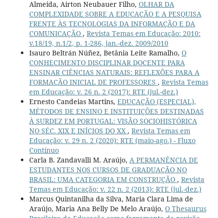
Almeida, Airton Neubauer Filho,
OLHAR DA
COMPLEXIDADE SOBRE A EDUCAÇÃO E A PESQUISA
FRENTE ÀS TECNOLOGIAS DA INFORMAÇÃO E DA
COMUNICAÇÃO
,
Revista Temas em Educação: 2010:
v.18/19, n.1/2, p. 1-286, jan.-dez. 2009/2010
Isauro Beltrán Núñez, Betânia Leite Ramalho,
O
CONHECIMENTO DISCIPLINAR DOCENTE PARA
ENSINAR CIÊNCIAS NATURAIS: REFLEXÕES PARA A
FORMAÇÃO INICIAL DE PROFESSORES
,
Revista Temas
em Educação: v. 26 n. 2 (2017): RTE (jul.-dez.)
Ernesto Candeias Martins,
EDUCAÇÃO (ESPECIAL),
MÉTODOS DE ENSINO E INSTITUIÇÕES DESTINADAS
À SURDEZ EM PORTUGAL: VISÃO SOCIOHISTÓRICA
NO SÉC. XIX E INÍCIOS DO XX
,
Revista Temas em
Educação: v. 29 n. 2 (2020): RTE (maio-ago.) - Fluxo
Contínuo
Carla B. Zandavalli M. Araújo,
A PERMANÊNCIA DE
ESTUDANTES NOS CURSOS DE GRADUAÇÃO NO
BRASIL: UMA CATEGORIA EM CONSTRUÇÃO
,
Revista
Temas em Educação: v. 22 n. 2 (2013): RTE (jul.-dez.)
Marcus Quintanilha da Silva, Maria Clara Lima de
Araújo, Maria Ana Belly De Melo Araújo,
O Thesaurus