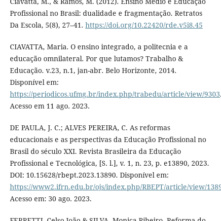
Ciavatta, M., & Ramos, M. (2012). Ensino Médio e Educação
Profissional no Brasil: dualidade e fragmentação. Retratos
Da Escola, 5(8), 27–41.
https://doi.org/10.22420/rde.v5i8.45
CIAVATTA, Maria. O ensino integrado, a politecnia e a
educação omnilateral. Por que lutamos? Trabalho &
Educação. v.23, n.1, jan-abr. Belo Horizonte, 2014.
Disponível em:
https://periodicos.ufmg.br/index.php/trabedu/article/view/9303
Acesso em 11 ago. 2023.
DE PAULA, J. C.; ALVES PEREIRA, C. As reformas
educacionais e as perspectivas da Educação Profissional no
Brasil do século XXI. Revista Brasileira da Educação
Profissional e Tecnológica, [S. l.], v. 1, n. 23, p. e13890, 2023.
DOI: 10.15628/rbept.2023.13890. Disponível em:
https://www2.ifrn.edu.br/ojs/index.php/RBEPT/article/view/138
Acesso em: 30 ago. 2023.
FERRETTI, Celso João & SILVA, Monica Ribeiro. Reforma do