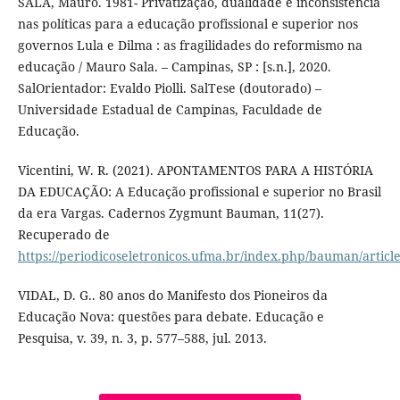
SALA, Mauro. 1981- Privatização, dualidade e inconsistência
nas políticas para a educação profissional e superior nos
governos Lula e Dilma : as fragilidades do reformismo na
educação / Mauro Sala. – Campinas, SP : [s.n.], 2020.
SalOrientador: Evaldo Piolli. SalTese (doutorado) –
Universidade Estadual de Campinas, Faculdade de
Educação.
Vicentini, W. R. (2021). APONTAMENTOS PARA A HISTÓRIA
DA EDUCAÇÃO: A Educação profissional e superior no Brasil
da era Vargas. Cadernos Zygmunt Bauman, 11(27).
Recuperado de
https://periodicoseletronicos.ufma.br/index.php/bauman/articl
VIDAL, D. G.. 80 anos do Manifesto dos Pioneiros da
Educação Nova: questões para debate. Educação e
Pesquisa, v. 39, n. 3, p. 577–588, jul. 2013.