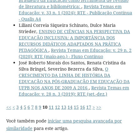
Brasileiro da Educação como ferramenta de revisão
de literatura e bibliométrica:
,
Revista Temas em
Educação: v. 33 n. 1 (2024): RTE - Publicação Contínua
- Qualis A4
Liliani Correia Siqueira Schinato, Dulce Maria
Strieder,
ENSINO DE CIÊNCIAS NA PERSPECTIVA DA
EDUCAÇÃO INCLUSIVA: A IMPORTÂNCIA DOS
RECURSOS DIDÁTICOS ADAPTADOS NA PRÁTICA
PEDAGÓGICA
,
Revista Temas em Educação: v. 29 n. 2
(2020): RTE (maio-ago.) - Fluxo Contínuo
José Roberto Morais dos Santos, Renata Cristina da
Silva Bringel, Severino Bezerra da Silva,
O
CRESCIMENTO DA LINHA DE HISTÓRIA DA
EDUCAÇÃO NA PÓS-GRADUAÇÃO EM EDUCAÇÃO DA
UFPB NOS ANOS DE 2009 A 2016
,
Revista Temas em
Educação: v. 28 n. 3 (2019): RTE (set.-dez.)
<<
<
3
4
5
6
7
8
9
10
11
12
13
14
15
16
17
>
>>
Você também pode
iniciar uma pesquisa avançada por
similaridade
para este artigo.