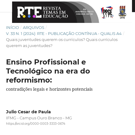
INÍCIO
/
ARQUIVOS
/
V. 33 N. 1 (2024): RTE - PUBLICAÇÃO CONTÍNUA - QUALIS A4
/
Quais juventudes querem os currículos? Quais currículos
querem as juventudes?
Ensino Profissional e
Tecnológico na era do
reformismo:
contradições legais e horizontes potenciais
Julio Cesar de Paula
IFMG - Campus Ouro Branco - MG
https://orcid.org/0000-0003-3333-0674