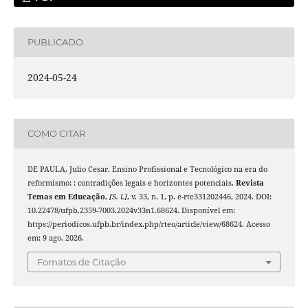
PUBLICADO
2024-05-24
COMO CITAR
DE PAULA, Julio Cesar. Ensino Profissional e Tecnológico na era do
reformismo: : contradições legais e horizontes potenciais.
Revista
Temas em Educação
,
[S. l.]
, v. 33, n. 1, p. e-rte331202446, 2024. DOI:
10.22478/ufpb.2359-7003.2024v33n1.68624. Disponível em:
https://periodicos.ufpb.br/index.php/rteo/article/view/68624. Acesso
em: 9 ago. 2026.
Fomatos de Citação