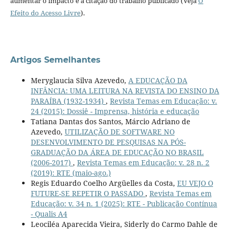
aumentar o impacto e a citação do trabalho publicado (Veja
O
Efeito do Acesso Livre
).
Artigos Semelhantes
Meryglaucia Silva Azevedo,
A EDUCAÇÃO DA
INFÂNCIA: UMA LEITURA NA REVISTA DO ENSINO DA
PARAÍBA (1932-1934)
,
Revista Temas em Educação: v.
24 (2015): Dossiê - Imprensa, história e educação
Tatiana Dantas dos Santos, Márcio Adriano de
Azevedo,
UTILIZAÇÃO DE SOFTWARE NO
DESENVOLVIMENTO DE PESQUISAS NA PÓS-
GRADUAÇÃO DA ÁREA DE EDUCAÇÃO NO BRASIL
(2006-2017)
,
Revista Temas em Educação: v. 28 n. 2
(2019): RTE (maio-ago.)
Regis Eduardo Coelho Argüelles da Costa,
EU VEJO O
FUTURE-SE REPETIR O PASSADO
,
Revista Temas em
Educação: v. 34 n. 1 (2025): RTE - Publicação Contínua
- Qualis A4
Leociléa Aparecida Vieira, Siderly do Carmo Dahle de