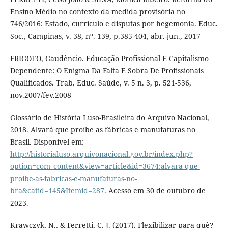
Ensino Médio no contexto da medida provisória no
746/2016: Estado, currículo e disputas por hegemonia. Educ.
Soc., Campinas, v. 38, nº. 139, p.385-404, abr.-jun., 2017
FRIGOTO, Gaudêncio. Educação Profissional E Capitalismo
Dependente: O Enigma Da Falta E Sobra De Profissionais
Qualificados. Trab. Educ. Saúde, v. 5 n. 3, p. 521-536,
nov.2007/fev.2008
Glossário de História Luso-Brasileira do Arquivo Nacional,
2018. Alvará que proíbe as fábricas e manufaturas no
Brasil. Disponível em:
http://historialuso.arquivonacional.gov.br/index.php?
option=com_content&view=article&id=3674:alvara-que-
proibe-as-fabricas-e-manufaturas-no-
bra&catid=145&Itemid=287
. Acesso em 30 de outubro de
2023.
Krawczyk, N., & Ferretti, C. J. (2017). Flexibilizar para quê?