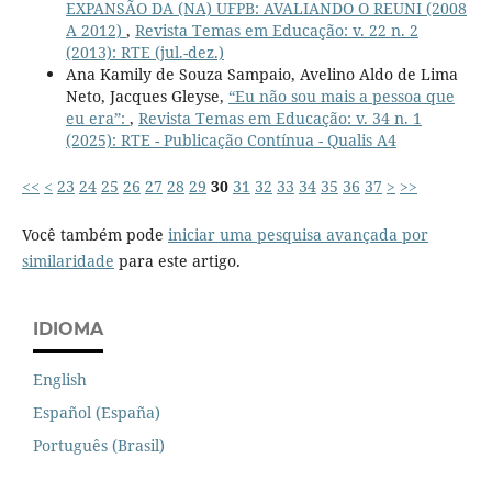
EXPANSÃO DA (NA) UFPB: AVALIANDO O REUNI (2008
A 2012)
,
Revista Temas em Educação: v. 22 n. 2
(2013): RTE (jul.-dez.)
Ana Kamily de Souza Sampaio, Avelino Aldo de Lima
Neto, Jacques Gleyse,
“Eu não sou mais a pessoa que
eu era”:
,
Revista Temas em Educação: v. 34 n. 1
(2025): RTE - Publicação Contínua - Qualis A4
<<
<
23
24
25
26
27
28
29
30
31
32
33
34
35
36
37
>
>>
Você também pode
iniciar uma pesquisa avançada por
similaridade
para este artigo.
IDIOMA
English
Español (España)
Português (Brasil)