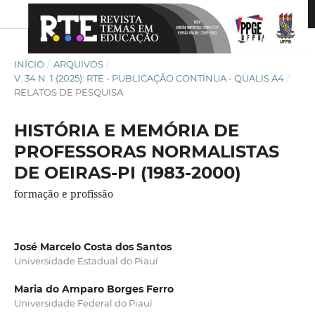
INÍCIO
/
ARQUIVOS
/
V. 34 N. 1 (2025): RTE - PUBLICAÇÃO CONTÍNUA - QUALIS A4
/
RELATOS DE PESQUISA
HISTÓRIA E MEMÓRIA DE
PROFESSORAS NORMALISTAS
DE OEIRAS-PI (1983-2000)
formação e profissão
José Marcelo Costa dos Santos
Universidade Estadual do Piauí
Maria do Amparo Borges Ferro
Universidade Federal do Piauí