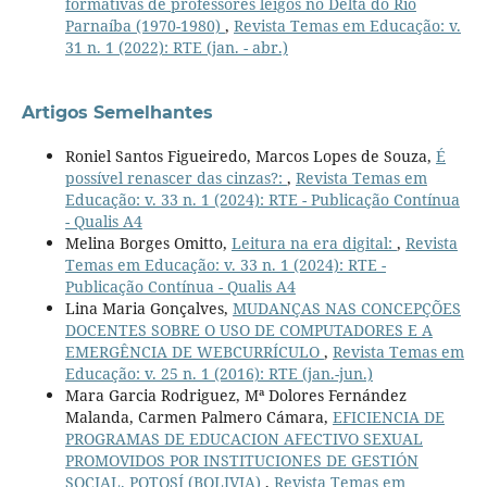
formativas de professores leigos no Delta do Rio
Parnaíba (1970-1980)
,
Revista Temas em Educação: v.
31 n. 1 (2022): RTE (jan. - abr.)
Artigos Semelhantes
Roniel Santos Figueiredo, Marcos Lopes de Souza,
É
possível renascer das cinzas?:
,
Revista Temas em
Educação: v. 33 n. 1 (2024): RTE - Publicação Contínua
- Qualis A4
Melina Borges Omitto,
Leitura na era digital:
,
Revista
Temas em Educação: v. 33 n. 1 (2024): RTE -
Publicação Contínua - Qualis A4
Lina Maria Gonçalves,
MUDANÇAS NAS CONCEPÇÕES
DOCENTES SOBRE O USO DE COMPUTADORES E A
EMERGÊNCIA DE WEBCURRÍCULO
,
Revista Temas em
Educação: v. 25 n. 1 (2016): RTE (jan.-jun.)
Mara Garcia Rodriguez, Mª Dolores Fernández
Malanda, Carmen Palmero Cámara,
EFICIENCIA DE
PROGRAMAS DE EDUCACION AFECTIVO SEXUAL
PROMOVIDOS POR INSTITUCIONES DE GESTIÓN
SOCIAL. POTOSÍ (BOLIVIA)
,
Revista Temas em