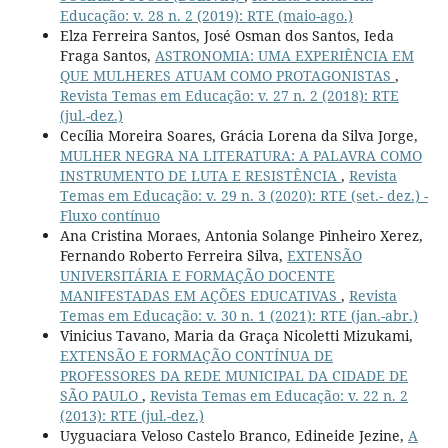
Educação: v. 28 n. 2 (2019): RTE (maio-ago.)
Elza Ferreira Santos, José Osman dos Santos, Ieda
Fraga Santos,
ASTRONOMIA: UMA EXPERIÊNCIA EM
QUE MULHERES ATUAM COMO PROTAGONISTAS
,
Revista Temas em Educação: v. 27 n. 2 (2018): RTE
(jul.-dez.)
Cecília Moreira Soares, Grácia Lorena da Silva Jorge,
MULHER NEGRA NA LITERATURA: A PALAVRA COMO
INSTRUMENTO DE LUTA E RESISTÊNCIA
,
Revista
Temas em Educação: v. 29 n. 3 (2020): RTE (set.- dez.) -
Fluxo contínuo
Ana Cristina Moraes, Antonia Solange Pinheiro Xerez,
Fernando Roberto Ferreira Silva,
EXTENSÃO
UNIVERSITÁRIA E FORMAÇÃO DOCENTE
MANIFESTADAS EM AÇÕES EDUCATIVAS
,
Revista
Temas em Educação: v. 30 n. 1 (2021): RTE (jan.-abr.)
Vinicius Tavano, Maria da Graça Nicoletti Mizukami,
EXTENSÃO E FORMAÇÃO CONTÍNUA DE
PROFESSORES DA REDE MUNICIPAL DA CIDADE DE
SÃO PAULO
,
Revista Temas em Educação: v. 22 n. 2
(2013): RTE (jul.-dez.)
Uyguaciara Veloso Castelo Branco, Edineide Jezine,
A