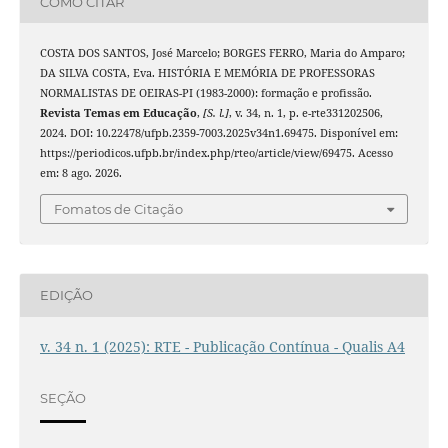
COMO CITAR
COSTA DOS SANTOS, José Marcelo; BORGES FERRO, Maria do Amparo;
DA SILVA COSTA, Eva. HISTÓRIA E MEMÓRIA DE PROFESSORAS
NORMALISTAS DE OEIRAS-PI (1983-2000): formação e profissão.
Revista Temas em Educação
,
[S. l.]
, v. 34, n. 1, p. e-rte331202506,
2024. DOI: 10.22478/ufpb.2359-7003.2025v34n1.69475. Disponível em:
https://periodicos.ufpb.br/index.php/rteo/article/view/69475. Acesso
em: 8 ago. 2026.
Fomatos de Citação
EDIÇÃO
v. 34 n. 1 (2025): RTE - Publicação Contínua - Qualis A4
SEÇÃO