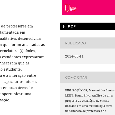
o de professores em
PDF
undamentada em
ualitativa, desenvolvida
PUBLICADO
m que foram analisadas as
icenciatura (Química,
2024-06-11
 os estudantes expressaram
conheceram que as
o estudante,
 e a interação entre
COMO CITAR
e capacitar os futuros
as em suas áreas de
RIBEIRO JÚNIOR, Marconi dos Santos
e oportunizar uma
LEITE, Bruno Silva. Análise de uma
mação.
proposta de estratégia de ensino
baseada em uma metodologia ativa
na formação de professores de