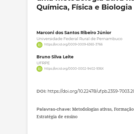
Química, Física e Biologia
Marconi dos Santos Ribeiro Júnior
Universidade Federal Rural de Pernambuco
https://orcid.org/0009-0009-6365-3766
Bruno Silva Leite
UFRPE
https://orcid.org/0000-0002-9402-936X
DOI:
https://doi.org/10.22478/ufpb.2359-7003.
Metodologias ativas, Formação
Palavras-chave:
Estratégia de ensino