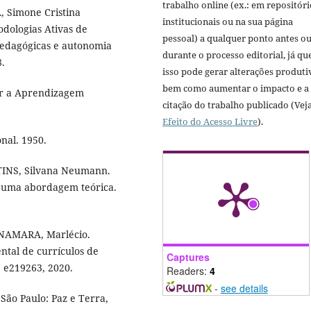
trabalho online (ex.: em repositóri
, Simone Cristina
institucionais ou na sua página
dologias Ativas de
pessoal) a qualquer ponto antes o
pedagógicas e autonomia
durante o processo editorial, já qu
8.
isso pode gerar alterações produti
bem como aumentar o impacto e a
ar a Aprendizagem
citação do trabalho publicado (Vej
Efeito do Acesso Livre
).
nal. 1950.
TINS, Silvana Neumann.
o: uma abordagem teórica.
NAMARA, Marlécio.
ntal de currículos de
Captures
. e219263, 2020.
Readers:
4
-
see details
São Paulo: Paz e Terra,