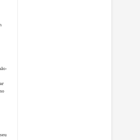
m
não-
car
omo
 seu