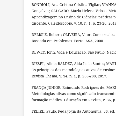
BONDIOLI, Ana Cristina Cristina Vigliar; VIANNA
Gonçalves; SALGADO, Maria Helena Veloso. Meto
Aprendizagem no Ensino de Ciências: práticas 
discente. Caleidoscópio, v. 10, n. 1, p. 23-26, 201
DELISLE, Robert; OLIVEIRA, Vitor. Como realiz
Baseada em Problemas. Porto: ASA, 2000.
DEWEY, John. Vida e Educação. São Paulo: Nacio
DIESEL, Aline; BALDEZ, Alda Leila Santos; MAR
Os princípios das metodologias ativas de ensin
Revista Thema, v. 14, n. 1, p. 268-288, 2017.
FRANÇA JUNIOR, Raimundo Rodrigues de; MAK
Metodologias ativas como significado transcende
formação médica. Educação em Revista, v. 36, p
FREIRE, Paulo. Pedagogia da Autonomia. 36. ed, 