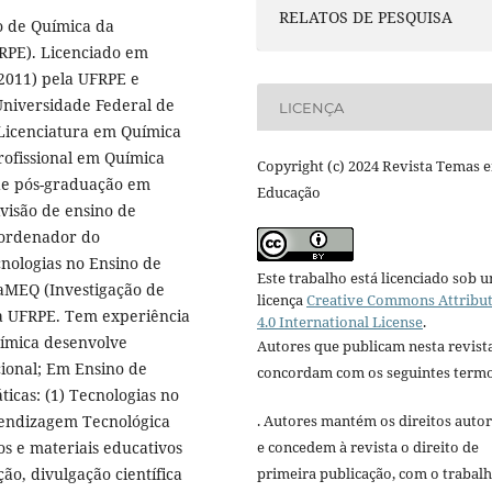
RELATOS DE PESQUISA
o de Química da
RPE). Licenciado em
(2011) pela UFRPE e
niversidade Federal de
LICENÇA
Licenciatura em Química
ofissional em Química
Copyright (c) 2024 Revista Temas 
de pós-graduação em
Educação
ivisão de ensino de
oordenador do
cnologias no Ensino de
Este trabalho está licenciado sob 
aMEQ (Investigação de
licença
Creative Commons Attribu
da UFRPE. Tem experiência
4.0 International License
.
uímica desenvolve
Autores que publicam nesta revist
ional; Em Ensino de
concordam com os seguintes termo
icas: (1) Tecnologias no
rendizagem Tecnológica
. Autores mantém os direitos autor
os e materiais educativos
e concedem à revista o direito de
ão, divulgação científica
primeira publicação, com o trabal