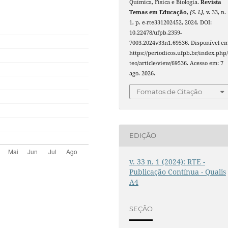
Química, Física e Biologia.
Revista
Temas em Educação
,
[S. l.]
, v. 33, n.
1, p. e-rte331202452, 2024. DOI:
10.22478/ufpb.2359-
7003.2024v33n1.69536. Disponível em
https://periodicos.ufpb.br/index.php/
teo/article/view/69536. Acesso em: 7
ago. 2026.
Fomatos de Citação
EDIÇÃO
v. 33 n. 1 (2024): RTE -
Publicação Contínua - Qualis
A4
SEÇÃO