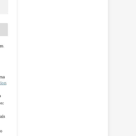
em
uma
tion
a
s:
ais
ho