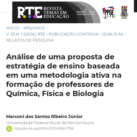
INÍCIO
/
ARQUIVOS
/
V. 33 N. 1 (2024): RTE - PUBLICAÇÃO CONTÍNUA - QUALIS A4
/
RELATOS DE PESQUISA
Análise de uma proposta de
estratégia de ensino baseada
em uma metodologia ativa na
formação de professores de
Química, Física e Biologia
Marconi dos Santos Ribeiro Júnior
Universidade Federal Rural de Pernambuco
https://orcid.org/0009-0009-6365-3766