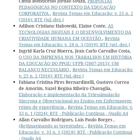
Cíntia Bonsucesso Jordão Souza,
PROPOSTAS
PEDAGÓGICAS NO CONTEXTO DA EDUCAÇÃO
CORPORATIVA
,
Revista Temas em Educação: v. 25 n. 2
(2016): RTE (jul.-dez.)
Adilson Cristiano Habowski, Elaine Conte,
AS
TECNOLOGIAS DIGITAIS E O DESENVOLVIMENTO DA
CRIATIVIDADE HUMANA EM QUESTÃO
,
Revista
Temas em Educação: v. 28 n. 3 (2019): RTE (set.-dez.)
Ingrid Karla Cruz Biserra, Jean Carlo Carvalho Costa,
O USO DA IMPRENSA NOS TRABALHOS EM HISTÓRIA
DA EDUCAÇÃO DO PPGE/ UFPB (2007-2015): UM
BALANÇO NECESSÁRIO
,
Revista Temas em Educação:
v. 25 n. 2 (2016): RTE (jul.-dez.)
Fabiana Cristina Pires Bernardinelli, Gustavo Correa
de Amorim, Suzel Regina Ribeiro Chavaglia,
Elaboração e implementação da Telessimulação
Síncrona e Observacional no Ensino em Enfermagem:
relato de experiência
,
Revista Temas em Educação: v.
33 n. 1 (2024): RTE - Publicação Contínua - Qualis A4
Allan Carvalho Rodrigues, Luis Paulo Borges ,
(Re)Imaginando as juventudes:
,
Revista Temas em
Educação: v. 33 n. 1 (2024): RTE - Publicação Contínua
- Qualis A4