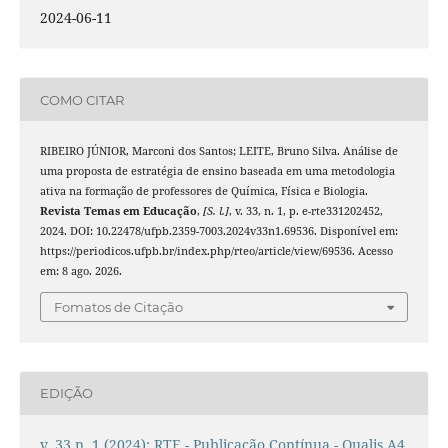
2024-06-11
COMO CITAR
RIBEIRO JÚNIOR, Marconi dos Santos; LEITE, Bruno Silva. Análise de
uma proposta de estratégia de ensino baseada em uma metodologia
ativa na formação de professores de Química, Física e Biologia.
Revista Temas em Educação
,
[S. l.]
, v. 33, n. 1, p. e-rte331202452,
2024. DOI: 10.22478/ufpb.2359-7003.2024v33n1.69536. Disponível em:
https://periodicos.ufpb.br/index.php/rteo/article/view/69536. Acesso
em: 8 ago. 2026.
Fomatos de Citação
EDIÇÃO
v. 33 n. 1 (2024): RTE - Publicação Contínua - Qualis A4