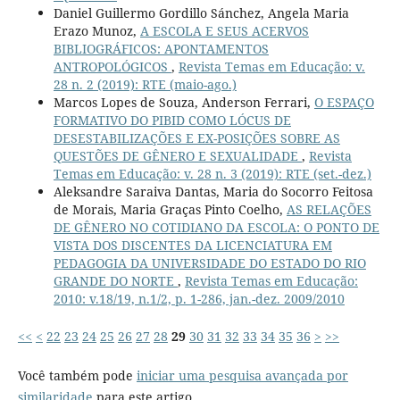
Daniel Guillermo Gordillo Sánchez, Angela Maria
Erazo Munoz,
A ESCOLA E SEUS ACERVOS
BIBLIOGRÁFICOS: APONTAMENTOS
ANTROPOLÓGICOS
,
Revista Temas em Educação: v.
28 n. 2 (2019): RTE (maio-ago.)
Marcos Lopes de Souza, Anderson Ferrari,
O ESPAÇO
FORMATIVO DO PIBID COMO LÓCUS DE
DESESTABILIZAÇÕES E EX-POSIÇÕES SOBRE AS
QUESTÕES DE GÊNERO E SEXUALIDADE
,
Revista
Temas em Educação: v. 28 n. 3 (2019): RTE (set.-dez.)
Aleksandre Saraiva Dantas, Maria do Socorro Feitosa
de Morais, Maria Graças Pinto Coelho,
AS RELAÇÕES
DE GÊNERO NO COTIDIANO DA ESCOLA: O PONTO DE
VISTA DOS DISCENTES DA LICENCIATURA EM
PEDAGOGIA DA UNIVERSIDADE DO ESTADO DO RIO
GRANDE DO NORTE
,
Revista Temas em Educação:
2010: v.18/19, n.1/2, p. 1-286, jan.-dez. 2009/2010
<<
<
22
23
24
25
26
27
28
29
30
31
32
33
34
35
36
>
>>
Você também pode
iniciar uma pesquisa avançada por
similaridade
para este artigo.