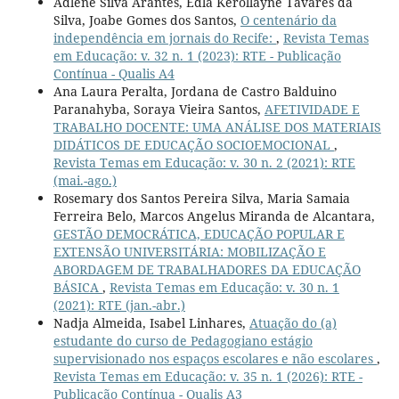
Adlene Silva Arantes, Édla Kerollayne Tavares da
Silva, Joabe Gomes dos Santos,
O centenário da
independência em jornais do Recife:
,
Revista Temas
em Educação: v. 32 n. 1 (2023): RTE - Publicação
Contínua - Qualis A4
Ana Laura Peralta, Jordana de Castro Balduino
Paranahyba, Soraya Vieira Santos,
AFETIVIDADE E
TRABALHO DOCENTE: UMA ANÁLISE DOS MATERIAIS
DIDÁTICOS DE EDUCAÇÃO SOCIOEMOCIONAL
,
Revista Temas em Educação: v. 30 n. 2 (2021): RTE
(mai.-ago.)
Rosemary dos Santos Pereira Silva, Maria Samaia
Ferreira Belo, Marcos Angelus Miranda de Alcantara,
GESTÃO DEMOCRÁTICA, EDUCAÇÃO POPULAR E
EXTENSÃO UNIVERSITÁRIA: MOBILIZAÇÃO E
ABORDAGEM DE TRABALHADORES DA EDUCAÇÃO
BÁSICA
,
Revista Temas em Educação: v. 30 n. 1
(2021): RTE (jan.-abr.)
Nadja Almeida, Isabel Linhares,
Atuação do (a)
estudante do curso de Pedagogiano estágio
supervisionado nos espaços escolares e não escolares
,
Revista Temas em Educação: v. 35 n. 1 (2026): RTE -
Publicação Contínua - Qualis A3