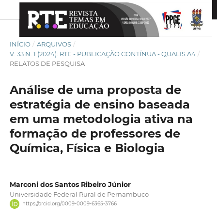
INÍCIO
/
ARQUIVOS
/
V. 33 N. 1 (2024): RTE - PUBLICAÇÃO CONTÍNUA - QUALIS A4
/
RELATOS DE PESQUISA
Análise de uma proposta de
estratégia de ensino baseada
em uma metodologia ativa na
formação de professores de
Química, Física e Biologia
Marconi dos Santos Ribeiro Júnior
Universidade Federal Rural de Pernambuco
https://orcid.org/0009-0009-6365-3766