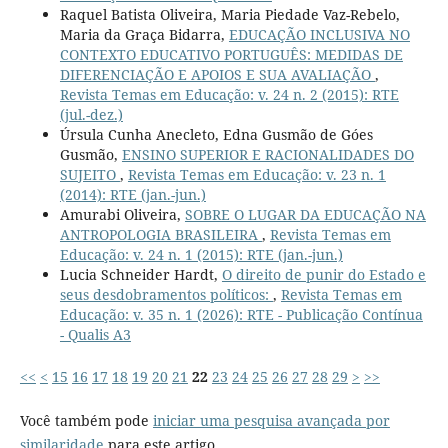
Raquel Batista Oliveira, Maria Piedade Vaz-Rebelo,
Maria da Graça Bidarra,
EDUCAÇÃO INCLUSIVA NO
CONTEXTO EDUCATIVO PORTUGUÊS: MEDIDAS DE
DIFERENCIAÇÃO E APOIOS E SUA AVALIAÇÃO
,
Revista Temas em Educação: v. 24 n. 2 (2015): RTE
(jul.-dez.)
Úrsula Cunha Anecleto, Edna Gusmão de Góes
Gusmão,
ENSINO SUPERIOR E RACIONALIDADES DO
SUJEITO
,
Revista Temas em Educação: v. 23 n. 1
(2014): RTE (jan.-jun.)
Amurabi Oliveira,
SOBRE O LUGAR DA EDUCAÇÃO NA
ANTROPOLOGIA BRASILEIRA
,
Revista Temas em
Educação: v. 24 n. 1 (2015): RTE (jan.-jun.)
Lucia Schneider Hardt,
O direito de punir do Estado e
seus desdobramentos políticos:
,
Revista Temas em
Educação: v. 35 n. 1 (2026): RTE - Publicação Contínua
- Qualis A3
<<
<
15
16
17
18
19
20
21
22
23
24
25
26
27
28
29
>
>>
Você também pode
iniciar uma pesquisa avançada por
similaridade
para este artigo.