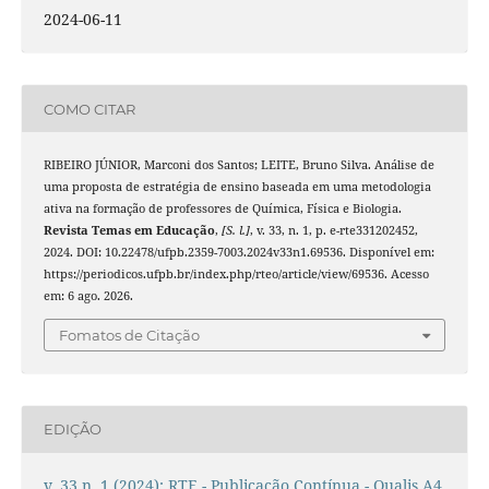
2024-06-11
COMO CITAR
RIBEIRO JÚNIOR, Marconi dos Santos; LEITE, Bruno Silva. Análise de
uma proposta de estratégia de ensino baseada em uma metodologia
ativa na formação de professores de Química, Física e Biologia.
Revista Temas em Educação
,
[S. l.]
, v. 33, n. 1, p. e-rte331202452,
2024. DOI: 10.22478/ufpb.2359-7003.2024v33n1.69536. Disponível em:
https://periodicos.ufpb.br/index.php/rteo/article/view/69536. Acesso
em: 6 ago. 2026.
Fomatos de Citação
EDIÇÃO
v. 33 n. 1 (2024): RTE - Publicação Contínua - Qualis A4