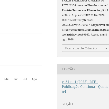
PRÁXIS FREIREANA A PARTIR DE
RETALHOS: uma análise documental
Revista Temas em Educação
,
[S. l.]
,
v. 34, n. 1, p. e-rte331202507, 2024.
DOI: 10.22478/ufpb.2359-
7003.2025v34n1.69667. Disponível em
https://periodicos.ufpb.br/index.php/
teo/article/view/69667. Acesso em: 8
ago. 2026.
Fomatos de Citação
EDIÇÃO
v. 34 n. 1 (2025): RTE -
Publicação Contínua - Qualis
A4
SEÇÃO