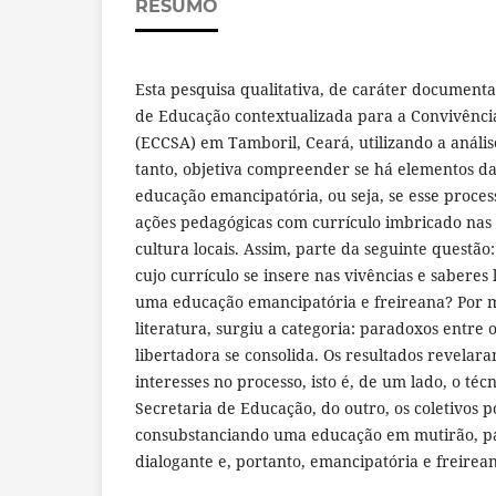
RESUMO
Esta pesquisa qualitativa, de caráter documental
de Educação contextualizada para a Convivênci
(ECCSA) em Tamboril, Ceará, utilizando a análi
tanto, objetiva compreender se há elementos da
educação emancipatória, ou seja, se esse proce
ações pedagógicas com currículo imbricado nas 
cultura locais. Assim, parte da seguinte questão:
cujo currículo se insere nas vivências e saberes 
uma educação emancipatória e freireana? Por 
literatura, surgiu a categoria: paradoxos entre o
libertadora se consolida. Os resultados revela
interesses no processo, isto é, de um lado, o téc
Secretaria de Educação, do outro, os coletivos p
consubstanciando uma educação em mutirão, pau
dialogante e, portanto, emancipatória e freirea