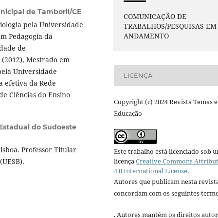
icipal de Tamboril/CE
COMUNICAÇÃO DE
ologia pela Universidade
TRABALHOS/PESQUISAS EM
ANDAMENTO
 em Pedagogia da
ldade de
 (2012), Mestrado em
pela Universidade
LICENÇA
a efetiva da Rede
de Ciências do Ensino
Copyright (c) 2024 Revista Temas 
Educação
Estadual do Sudoeste
sboa. Professor Titular
Este trabalho está licenciado sob 
licença
Creative Commons Attribu
 (UESB).
4.0 International License
.
Autores que publicam nesta revist
concordam com os seguintes termo
. Autores mantém os direitos autor