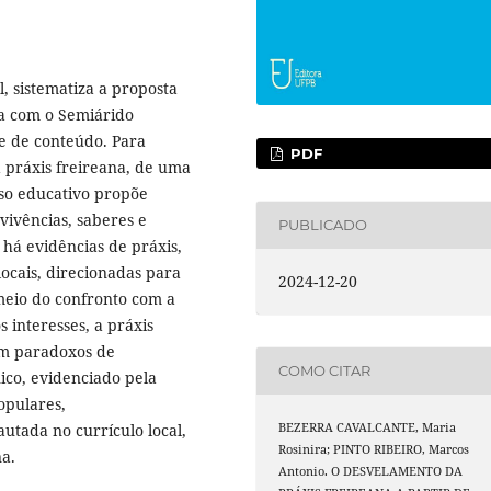
, sistematiza a proposta
a com o Semiárido
se de conteúdo. Para
PDF
 práxis freireana, de uma
sso educativo propõe
vivências, saberes e
PUBLICADO
 há evidências de práxis,
locais, direcionadas para
2024-12-20
meio do confronto com a
s interesses, a práxis
ram paradoxos de
COMO CITAR
nico, evidenciado pela
opulares,
BEZERRA CAVALCANTE, Maria
tada no currículo local,
Rosinira; PINTO RIBEIRO, Marcos
na.
Antonio. O DESVELAMENTO DA