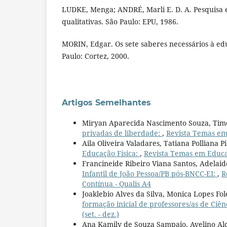
LUDKE, Menga; ANDRÉ, Marli E. D. A. Pesquisa
qualitativas. São Paulo: EPU, 1986.
MORIN, Edgar. Os sete saberes necessários à ed
Paulo: Cortez, 2000.
Artigos Semelhantes
Miryan Aparecida Nascimento Souza, Timo
privadas de liberdade:
,
Revista Temas em 
Aila Oliveira Valadares, Tatiana Polliana 
Educação Física:
,
Revista Temas em Educaçã
Francineide Ribeiro Viana Santos, Adelai
Infantil de João Pessoa/PB pós-BNCC-EI:
,
R
Contínua - Qualis A4
Joaklebio Alves da Silva, Monica Lopes Fo
formação inicial de professores/as de Ciên
(set. - dez.)
Ana Kamily de Souza Sampaio, Avelino Al