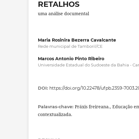
RETALHOS
uma análise documental
Maria Rosinira Bezerra Cavalcante
Rede municipal de Tamboril/CE
Marcos Antonio Pinto Ribeiro
Universidade Estadual do Sudoeste da Bahia - C
DOI:
https://doi.org/10.22478/ufpb.2359-7003.
Práxis freireana., Educação e
Palavras-chave:
contextualizada.