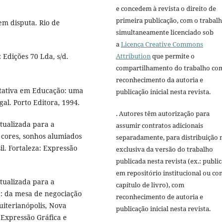
e concedem à revista o direito de
primeira publicação, com o trabal
em disputa. Rio de
simultaneamente licenciado sob
a
Licença Creative Commons
Attribution
que permite o
Edições 70 Lda, s/d.
compartilhamento do trabalho co
reconhecimento da autoria e
itativa em Educação: uma
publicação inicial nesta revista.
gal. Porto Editora, 1994.
. Autores têm autorização para
tualizada para a
assumir contratos adicionais
 cores, sonhos alumiados
separadamente, para distribuição 
l. Fortaleza: Expressão
exclusiva da versão do trabalho
publicada nesta revista (ex.: publi
em repositório institucional ou c
tualizada para a
capítulo de livro), com
á: da mesa de negociação
reconhecimento de autoria e
uiterianópolis, Nova
publicação inicial nesta revista.
 Expressão Gráfica e