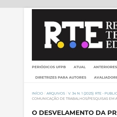
PERIÓDICOS UFPB
ATUAL
ANTERIORES
DIRETRIZES PARA AUTORES
AVALIADOR
INÍCIO
/
ARQUIVOS
/
V. 34 N. 1 (2025): RTE - PU
COMUNICAÇÃO DE TRABALHOS/PESQUISAS EM
O DESVELAMENTO DA PRÁ