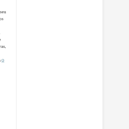
 seu
os
u
e
vas,
a
O