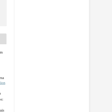
em
uma
tion
a
s:
ais