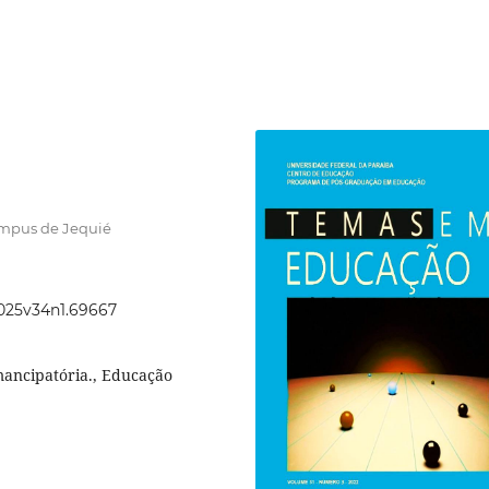
ampus de Jequié
2025v34n1.69667
mancipatória., Educação