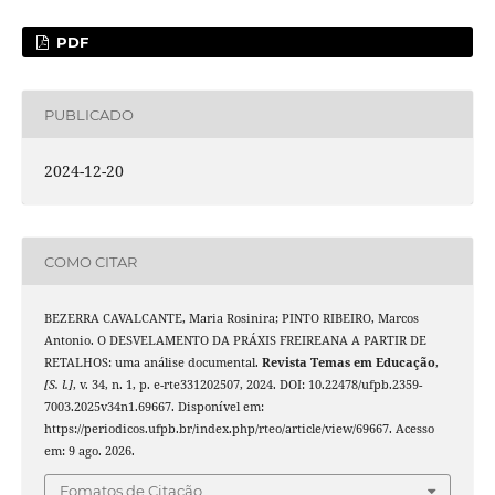
PDF
PUBLICADO
2024-12-20
COMO CITAR
BEZERRA CAVALCANTE, Maria Rosinira; PINTO RIBEIRO, Marcos
Antonio. O DESVELAMENTO DA PRÁXIS FREIREANA A PARTIR DE
RETALHOS: uma análise documental.
Revista Temas em Educação
,
[S. l.]
, v. 34, n. 1, p. e-rte331202507, 2024. DOI: 10.22478/ufpb.2359-
7003.2025v34n1.69667. Disponível em:
https://periodicos.ufpb.br/index.php/rteo/article/view/69667. Acesso
em: 9 ago. 2026.
Fomatos de Citação