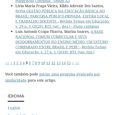
Publicação Contínua - Qualis A3
Lívia Maria Fraga Vieira, Kildo Adevair Dos Santos,
NOVA GESTÃO PÚBLICA NA EDUCAÇÃO BÁSICA NO
BRASIL: PARCERIA PÚBLICO-PRIVADA, ESFERA LOCAL
E TRABALHO DOCENTE
,
Revista Temas em Educação:
v. 29 n. 3 (2020): RTE (set.- dez.) - Fluxo contínuo
Luis Antonio Ccopa Ybarra, Marisa Soares,
A BASE
NACIONAL COMUM CURRICULAR E SEUS
DESDOBRAMENTOS NO ENSINO MÉDIO: UM ESTUDO
COMPARADO ENTRE BRASIL E PERU
,
Revista Temas
em Educação: v. 27 n. 1 (2018): RTE (jan.-jun.)
<<
<
1
2
3
4
5
6
7
8
9
10
11
12
13
14
15
>
>>
Você também pode
iniciar uma pesquisa avançada por
similaridade
para este artigo.
IDIOMA
English