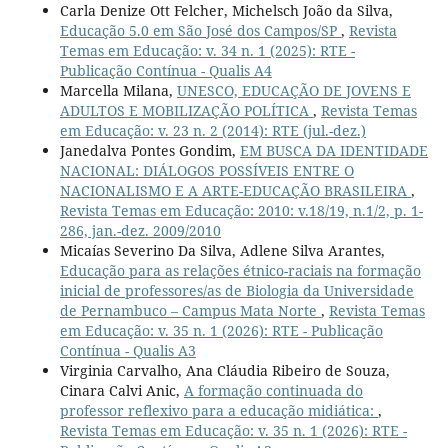
Carla Denize Ott Felcher, Michelsch João da Silva,
Educação 5.0 em São José dos Campos/SP
,
Revista
Temas em Educação: v. 34 n. 1 (2025): RTE -
Publicação Contínua - Qualis A4
Marcella Milana,
UNESCO, EDUCAÇÃO DE JOVENS E
ADULTOS E MOBILIZAÇÃO POLÍTICA
,
Revista Temas
em Educação: v. 23 n. 2 (2014): RTE (jul.-dez.)
Janedalva Pontes Gondim,
EM BUSCA DA IDENTIDADE
NACIONAL: DIÁLOGOS POSSÍVEIS ENTRE O
NACIONALISMO E A ARTE-EDUCAÇÃO BRASILEIRA
,
Revista Temas em Educação: 2010: v.18/19, n.1/2, p. 1-
286, jan.-dez. 2009/2010
Micaías Severino Da Silva, Adlene Silva Arantes,
Educação para as relações étnico-raciais na formação
inicial de professores/as de Biologia da Universidade
de Pernambuco – Campus Mata Norte
,
Revista Temas
em Educação: v. 35 n. 1 (2026): RTE - Publicação
Contínua - Qualis A3
Virginia Carvalho, Ana Cláudia Ribeiro de Souza,
Cinara Calvi Anic,
A formação continuada do
professor reflexivo para a educação midiática:
,
Revista Temas em Educação: v. 35 n. 1 (2026): RTE -