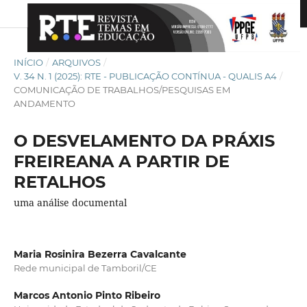
INÍCIO
/
ARQUIVOS
/
V. 34 N. 1 (2025): RTE - PUBLICAÇÃO CONTÍNUA - QUALIS A4
/
COMUNICAÇÃO DE TRABALHOS/PESQUISAS EM
ANDAMENTO
O DESVELAMENTO DA PRÁXIS
FREIREANA A PARTIR DE
RETALHOS
uma análise documental
Maria Rosinira Bezerra Cavalcante
Rede municipal de Tamboril/CE
Marcos Antonio Pinto Ribeiro