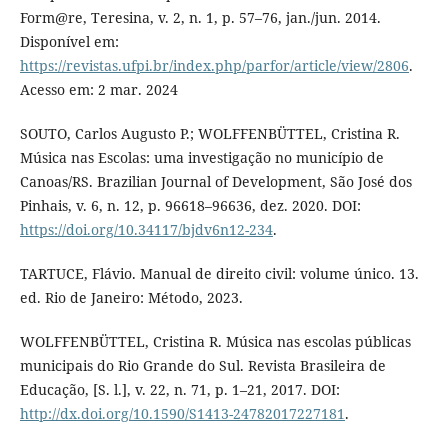
Form@re, Teresina, v. 2, n. 1, p. 57–76, jan./jun. 2014.
Disponível em:
https://revistas.ufpi.br/index.php/parfor/article/view/2806
.
Acesso em: 2 mar. 2024
SOUTO, Carlos Augusto P.; WOLFFENBÜTTEL, Cristina R.
Música nas Escolas: uma investigação no município de
Canoas/RS. Brazilian Journal of Development, São José dos
Pinhais, v. 6, n. 12, p. 96618–96636, dez. 2020. DOI:
https://doi.org/10.34117/bjdv6n12-234
.
TARTUCE, Flávio. Manual de direito civil: volume único. 13.
ed. Rio de Janeiro: Método, 2023.
WOLFFENBÜTTEL, Cristina R. Música nas escolas públicas
municipais do Rio Grande do Sul. Revista Brasileira de
Educação, [S. l.], v. 22, n. 71, p. 1–21, 2017. DOI:
http://dx.doi.org/10.1590/S1413-24782017227181
.