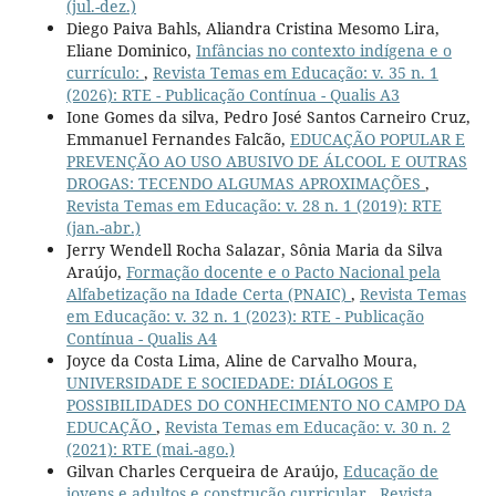
(jul.-dez.)
Diego Paiva Bahls, Aliandra Cristina Mesomo Lira,
Eliane Dominico,
Infâncias no contexto indígena e o
currículo:
,
Revista Temas em Educação: v. 35 n. 1
(2026): RTE - Publicação Contínua - Qualis A3
Ione Gomes da silva, Pedro José Santos Carneiro Cruz,
Emmanuel Fernandes Falcão,
EDUCAÇÃO POPULAR E
PREVENÇÃO AO USO ABUSIVO DE ÁLCOOL E OUTRAS
DROGAS: TECENDO ALGUMAS APROXIMAÇÕES
,
Revista Temas em Educação: v. 28 n. 1 (2019): RTE
(jan.-abr.)
Jerry Wendell Rocha Salazar, Sônia Maria da Silva
Araújo,
Formação docente e o Pacto Nacional pela
Alfabetização na Idade Certa (PNAIC)
,
Revista Temas
em Educação: v. 32 n. 1 (2023): RTE - Publicação
Contínua - Qualis A4
Joyce da Costa Lima, Aline de Carvalho Moura,
UNIVERSIDADE E SOCIEDADE: DIÁLOGOS E
POSSIBILIDADES DO CONHECIMENTO NO CAMPO DA
EDUCAÇÃO
,
Revista Temas em Educação: v. 30 n. 2
(2021): RTE (mai.-ago.)
Gilvan Charles Cerqueira de Araújo,
Educação de
jovens e adultos e construção curricular
,
Revista