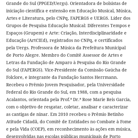
Grande do Sul (PPGED/Uergs). Orientadora de bolsistas de
iniciação científica e extensão em Educação Musical, Música,
Artes e Literatura, pelo CNPq, FAPERGS e UERGS. Líder dos
Grupos de Pesquisa Educação Musical: Diferentes Tempos e
Espaços (Grupem) e Arte: Criação, Interdisciplinaridade e
Educação (ArtCIEd), registrados no CNPq, e certificados
pela Uergs. Professora de Música da Prefeitura Municipal
de Porto Alegre. Membro do Comitê Assessor de Artes e
Letras da Fundação de Amparo à Pesquisa do Rio Grande
do Sul (FAPERGS). Vice-Presidente da Comissão Gaúcha de
Folclore, e integrante da Fundação Santos Herrmann.
Recebeu o Prêmio Jovem Pesquisador, pela Universidade
Federal do Rio Grande do Sul, em 1988, com a pesquisa
Acalantos, orientada pela Prof.ª Dr.ª Rose Marie Reis Garcia,
com o objetivo de resgatar, coletar, analisar e caracterizar
as cantigas de ninar. Em 2010 recebeu o Prêmio Betinho
Atitude Cidadã, do Comitê de Entidades no Combate à Fome
e pela Vida (COEP), em reconhecimento às ações em música,
desenvolvidas nas escolas públicas municipais de Porto