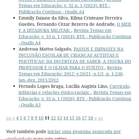
Temas em Educação: v. 32 n. 1 (2023): RTE -
Publicação Contínua - Qualis A4
Emmily Daiane da Silva, Kilma Cristeane Ferreira
Guedes, Fernando Cézar Bezerra de Andrade,
O MEB
E A DITADURA MILITAR:
,
Revista Temas em
Educação: v. 33 n. 1 (2024): RTE - Publicação Contínua
- Qualis A4
Andressa Mattos Salgado,
PASSOS E IMPASSES NA
INCLUSÃO ESCOLAR DE CRIANÇAS AUTISTAS E
PSICÓTICAS: DA INCERTEZA DE SABER, A FIGURA DO
PROFESSOR E O OLHAR PARA O SUJEITO
,
Revista
Temas em Educação: 2012: v.20/21, n.1/2, p. 1-238,
jan.-dez. 2011/2012
Fernado Lopes Braga, Lucilia Augista Lino,
Currículo,
infâncias e relações étnico-raciais:
,
Revista Temas em
Educação: v. 35 n. 1 (2026): RTE - Publicação Contínua
- Qualis A3
<<
<
4
5
6
7
8
9
10
11
12
13
14
15
16
17
18
>
>>
Você também pode
iniciar uma pesquisa avançada por
similaridade
para este artigo.