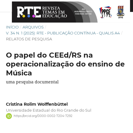
INÍCIO
/
ARQUIVOS
/
V. 34 N. 1 (2025): RTE - PUBLICAÇÃO CONTÍNUA - QUALIS A4
/
RELATOS DE PESQUISA
O papel do CEEd/RS na
operacionalização do ensino de
Música
uma pesquisa documental
Cristina Rolim Wolffenbüttel
Universidade Estadual do Rio Grande do Sul
https://orcid.org/0000-0002-7204-7292