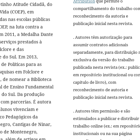
Attribution
que permite o
tinho Atitude Cidadã, do
compartilhamento do trabalho co
Vida (COEP), em
reconhecimento da autoria e
as nas escolas públicas
publicação inicial nesta revista.
OEP, na luta contra a
em 2011, a Medalha Dante
. Autores têm autorização para
erviços prestados à
assumir contratos adicionais
clore e das
separadamente, para distribuição 
e do Sul. Em 2013,
exclusiva da versão do trabalho
de Políticas para as
publicada nesta revista (ex.: publi
quisas em Folclore e
em repositório institucional ou c
, de nomear a Biblioteca
capítulo de livro), com
pal de Ensino Fundamental
reconhecimento de autoria e
 do Sul. Da produção
publicação inicial nesta revista.
e com parcerias. É autora
 alunos vivenciam e
. Autores têm permissão e são
ico Pedagógicos da
estimulados a publicar e distribuir
egro, Cantigas de Ninar,
trabalho online (ex.: em repositóri
ão de Montenegro,
institucionais ou na sua página
a, além de artigos em