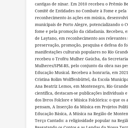
cantigas de ninar. Em 2010 recebeu o Prêmio Be
Comitê de Entidades no Combate à Fome e pela 
reconhecimento às ações em música, desenvolvid
municipais de Porto Alegre, potencializando o C
fome e pela promoção da cidadania. Recebeu, 
de Laytano, em reconhecimento aos relevantes s
preservação, promoção, pesquisa e defesa do fol
manifestações culturais populares no Rio Grand
recebeu o Troféu Mulher Gaúcha, da Secretaria 
Mulheres/SPM-RS, pelo conjunto da obra nas pes
Educação Musical. Recebeu a honraria, em 2021
Cristina Rolim Wolffenbüttel, da Escola Munici
Ana Beatriz Lemos, em Montenegro, Rio Grande
científica, destacam-se publicações individuais 
dos livros Folclore e Música Folclórica: o que os
pensam, A Inserção da Música em Projetos Polít
Educação Básica, A Música na Região de Monten
Terço Cantado: a religiosidade popular na Regi
Resgatando os Contos e as Lendas da Nossa Terr