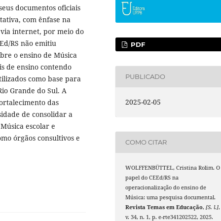
seus documentos oficiais
tativa, com ênfase na
via internet, por meio do
EEd/RS não emitiu
PDF
obre o ensino de Música
is de ensino contendo
PUBLICADO
utilizados como base para
Rio Grande do Sul. A
2025-02-05
ortalecimento das
ssidade de consolidar a
 Música escolar e
omo órgãos consultivos e
COMO CITAR
WOLFFENBÜTTEL, Cristina Rolim. O
papel do CEEd/RS na
operacionalização do ensino de
Música: uma pesquisa documental.
Revista Temas em Educação
,
[S. l.]
,
v. 34, n. 1, p. e-rte341202522, 2025.