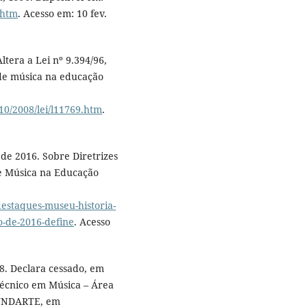
.htm
. Acesso em: 10 fev.
ltera a Lei nº 9.394/96,
 de música na educação
10/2008/lei/l11769.htm
.
de 2016. Sobre Diretrizes
de Música na Educação
destaques-museu-historia-
o-de-2016-define
. Acesso
8. Declara cessado, em
écnico em Música – Área
 FUNDARTE, em