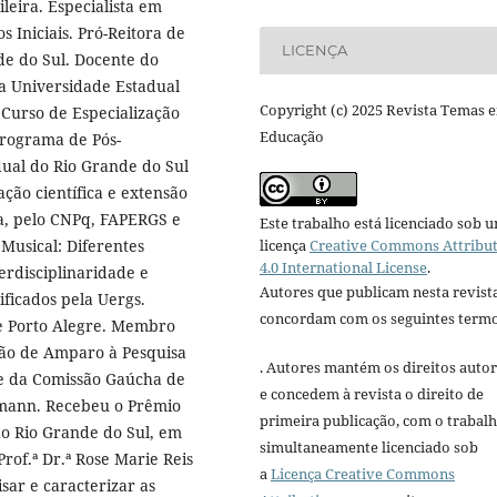
leira. Especialista em
s Iniciais. Pró-Reitora de
LICENÇA
de do Sul. Docente do
a Universidade Estadual
Copyright (c) 2025 Revista Temas 
Curso de Especialização
Educação
Programa de Pós-
ual do Rio Grande do Sul
ação científica e extensão
a, pelo CNPq, FAPERGS e
Este trabalho está licenciado sob 
licença
Creative Commons Attribu
Musical: Diferentes
4.0 International License
.
erdisciplinaridade e
Autores que publicam nesta revist
ificados pela Uergs.
concordam com os seguintes termo
de Porto Alegre. Membro
ção de Amparo à Pesquisa
. Autores mantém os direitos autor
te da Comissão Gaúcha de
e concedem à revista o direito de
rmann. Recebeu o Prêmio
primeira publicação, com o trabal
do Rio Grande do Sul, em
simultaneamente licenciado sob
rof.ª Dr.ª Rose Marie Reis
a
Licença Creative Commons
isar e caracterizar as