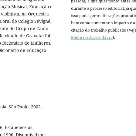
pessoal) a qualquer ponto antes o
cação Musical, Educação e
durante o processo editorial, já qu
violinista, na Orquestra
isso pode gerar alterações produti
 Coral do Colégio Sévigné,
bem como aumentar o impacto e a
ente do Grupo de Canto
citação do trabalho publicado (Vej
a cidade de Gravataí foi
Efeito do Acesso Livre
).
o Dicionário de Mulheres,
Dicionário de Educação
la: São Paulo, 2002.
6. Estabelece as
a, 1996. Disponível em: