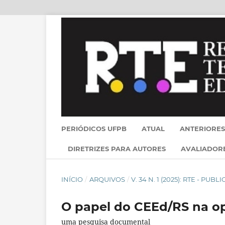
PERIÓDICOS UFPB
ATUAL
ANTERIORES
DIRETRIZES PARA AUTORES
AVALIADOR
INÍCIO
/
ARQUIVOS
/
V. 34 N. 1 (2025): RTE - PU
O papel do CEEd/RS na op
uma pesquisa documental