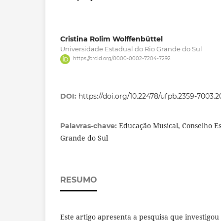
Cristina Rolim Wolffenbüttel
Universidade Estadual do Rio Grande do Sul
https://orcid.org/0000-0002-7204-7292
DOI:
https://doi.org/10.22478/ufpb.2359-7003.
Educação Musical, Conselho Es
Palavras-chave:
Grande do Sul
RESUMO
Este artigo apresenta a pesquisa que investigo