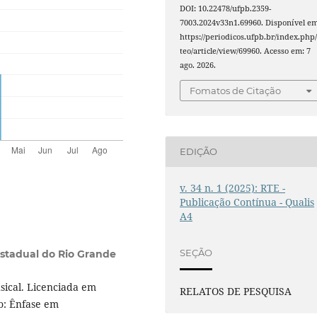
DOI: 10.22478/ufpb.2359-
7003.2024v33n1.69960. Disponível em
https://periodicos.ufpb.br/index.php/
teo/article/view/69960. Acesso em: 7
ago. 2026.
Fomatos de Citação
EDIÇÃO
v. 34 n. 1 (2025): RTE -
Publicação Contínua - Qualis
A4
SEÇÃO
stadual do Rio Grande
ical. Licenciada em
RELATOS DE PESQUISA
o: Ênfase em