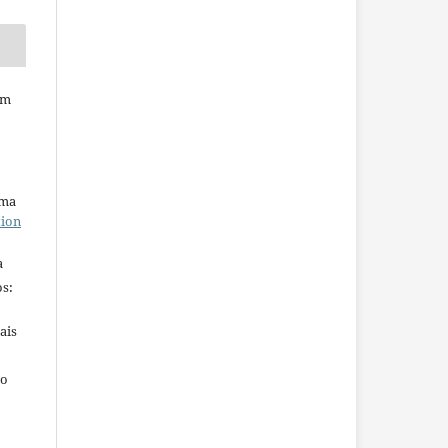
em
uma
tion
a
s:
ais
ho