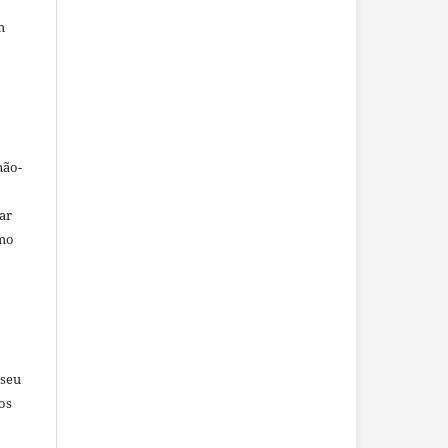
m
não-
car
omo
 seu
os