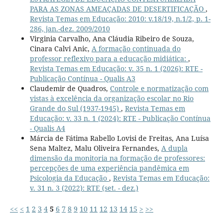
PARA AS ZONAS AMEAÇADAS DE DESERTIFICAÇÃO
,
Revista Temas em Educação: 2010: v.18/19, n.1/2, p. 1-
286, jan.-dez. 2009/2010
Virginia Carvalho, Ana Cláudia Ribeiro de Souza,
Cinara Calvi Anic,
A formação continuada do
professor reflexivo para a educação midiática:
,
Revista Temas em Educação: v. 35 n. 1 (2026): RTE -
Publicação Contínua - Qualis A3
Claudemir de Quadros,
Controle e normatização com
vistas à excelência da organização escolar no Rio
Grande do Sul (1937-1945)
,
Revista Temas em
Educação: v. 33 n. 1 (2024): RTE - Publicação Contínua
- Qualis A4
Márcia de Fátima Rabello Lovisi de Freitas, Ana Luísa
Sena Maltez, Malu Oliveira Fernandes,
A dupla
dimensão da monitoria na formação de professores:
percepções de uma experiência pandêmica em
Psicologia da Educação
,
Revista Temas em Educação:
v. 31 n. 3 (2022): RTE (set. - dez.)
<<
<
1
2
3
4
5
6
7
8
9
10
11
12
13
14
15
>
>>