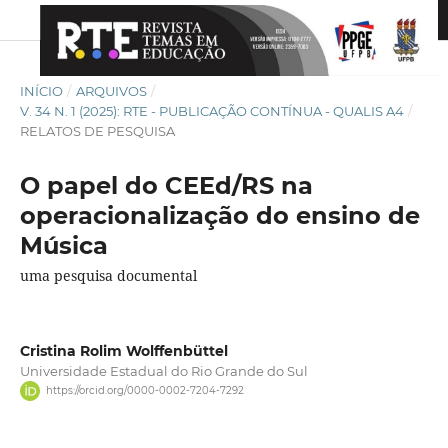
INÍCIO
/
ARQUIVOS
/
V. 34 N. 1 (2025): RTE - PUBLICAÇÃO CONTÍNUA - QUALIS A4
/
RELATOS DE PESQUISA
O papel do CEEd/RS na
operacionalização do ensino de
Música
uma pesquisa documental
Cristina Rolim Wolffenbüttel
Universidade Estadual do Rio Grande do Sul
https://orcid.org/0000-0002-7204-7292