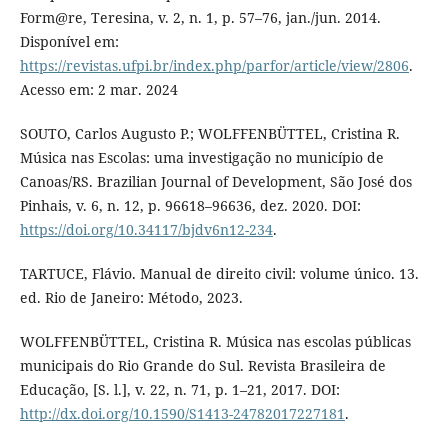
Form@re, Teresina, v. 2, n. 1, p. 57–76, jan./jun. 2014.
Disponível em:
https://revistas.ufpi.br/index.php/parfor/article/view/2806
.
Acesso em: 2 mar. 2024
SOUTO, Carlos Augusto P.; WOLFFENBÜTTEL, Cristina R.
Música nas Escolas: uma investigação no município de
Canoas/RS. Brazilian Journal of Development, São José dos
Pinhais, v. 6, n. 12, p. 96618–96636, dez. 2020. DOI:
https://doi.org/10.34117/bjdv6n12-234
.
TARTUCE, Flávio. Manual de direito civil: volume único. 13.
ed. Rio de Janeiro: Método, 2023.
WOLFFENBÜTTEL, Cristina R. Música nas escolas públicas
municipais do Rio Grande do Sul. Revista Brasileira de
Educação, [S. l.], v. 22, n. 71, p. 1–21, 2017. DOI:
http://dx.doi.org/10.1590/S1413-24782017227181
.