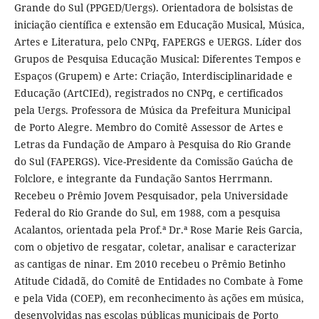
Grande do Sul (PPGED/Uergs). Orientadora de bolsistas de
iniciação científica e extensão em Educação Musical, Música,
Artes e Literatura, pelo CNPq, FAPERGS e UERGS. Líder dos
Grupos de Pesquisa Educação Musical: Diferentes Tempos e
Espaços (Grupem) e Arte: Criação, Interdisciplinaridade e
Educação (ArtCIEd), registrados no CNPq, e certificados
pela Uergs. Professora de Música da Prefeitura Municipal
de Porto Alegre. Membro do Comitê Assessor de Artes e
Letras da Fundação de Amparo à Pesquisa do Rio Grande
do Sul (FAPERGS). Vice-Presidente da Comissão Gaúcha de
Folclore, e integrante da Fundação Santos Herrmann.
Recebeu o Prêmio Jovem Pesquisador, pela Universidade
Federal do Rio Grande do Sul, em 1988, com a pesquisa
Acalantos, orientada pela Prof.ª Dr.ª Rose Marie Reis Garcia,
com o objetivo de resgatar, coletar, analisar e caracterizar
as cantigas de ninar. Em 2010 recebeu o Prêmio Betinho
Atitude Cidadã, do Comitê de Entidades no Combate à Fome
e pela Vida (COEP), em reconhecimento às ações em música,
desenvolvidas nas escolas públicas municipais de Porto