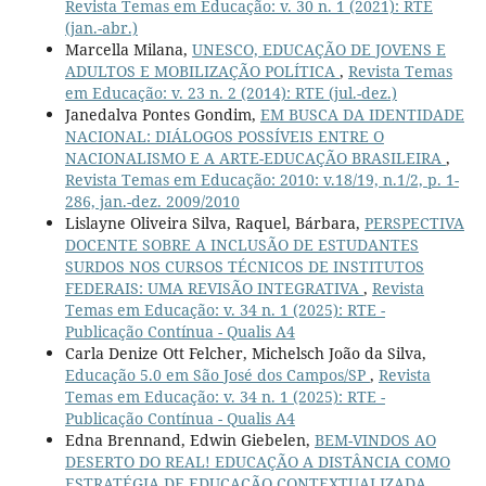
Revista Temas em Educação: v. 30 n. 1 (2021): RTE
(jan.-abr.)
Marcella Milana,
UNESCO, EDUCAÇÃO DE JOVENS E
ADULTOS E MOBILIZAÇÃO POLÍTICA
,
Revista Temas
em Educação: v. 23 n. 2 (2014): RTE (jul.-dez.)
Janedalva Pontes Gondim,
EM BUSCA DA IDENTIDADE
NACIONAL: DIÁLOGOS POSSÍVEIS ENTRE O
NACIONALISMO E A ARTE-EDUCAÇÃO BRASILEIRA
,
Revista Temas em Educação: 2010: v.18/19, n.1/2, p. 1-
286, jan.-dez. 2009/2010
Lislayne Oliveira Silva, Raquel, Bárbara,
PERSPECTIVA
DOCENTE SOBRE A INCLUSÃO DE ESTUDANTES
SURDOS NOS CURSOS TÉCNICOS DE INSTITUTOS
FEDERAIS: UMA REVISÃO INTEGRATIVA
,
Revista
Temas em Educação: v. 34 n. 1 (2025): RTE -
Publicação Contínua - Qualis A4
Carla Denize Ott Felcher, Michelsch João da Silva,
Educação 5.0 em São José dos Campos/SP
,
Revista
Temas em Educação: v. 34 n. 1 (2025): RTE -
Publicação Contínua - Qualis A4
Edna Brennand, Edwin Giebelen,
BEM-VINDOS AO
DESERTO DO REAL! EDUCAÇÃO A DISTÂNCIA COMO
ESTRATÉGIA DE EDUCAÇÃO CONTEXTUALIZADA