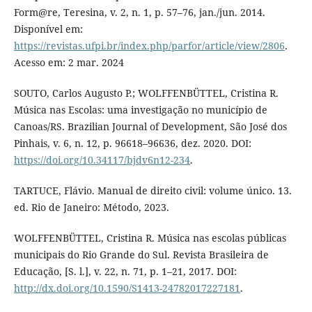
Form@re, Teresina, v. 2, n. 1, p. 57–76, jan./jun. 2014.
Disponível em:
https://revistas.ufpi.br/index.php/parfor/article/view/2806
.
Acesso em: 2 mar. 2024
SOUTO, Carlos Augusto P.; WOLFFENBÜTTEL, Cristina R.
Música nas Escolas: uma investigação no município de
Canoas/RS. Brazilian Journal of Development, São José dos
Pinhais, v. 6, n. 12, p. 96618–96636, dez. 2020. DOI:
https://doi.org/10.34117/bjdv6n12-234
.
TARTUCE, Flávio. Manual de direito civil: volume único. 13.
ed. Rio de Janeiro: Método, 2023.
WOLFFENBÜTTEL, Cristina R. Música nas escolas públicas
municipais do Rio Grande do Sul. Revista Brasileira de
Educação, [S. l.], v. 22, n. 71, p. 1–21, 2017. DOI:
http://dx.doi.org/10.1590/S1413-24782017227181
.