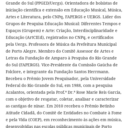
Grande do Sul (PPGED/Uergs). Orientadora de bolsistas de
iniciação científica e extensão em Educação Musical, Música,
Artes e Literatura, pelo CNPq, FAPERGS e UERGS. Líder dos
Grupos de Pesquisa Educação Musical: Diferentes Tempos e
Espaços (Grupem) e Arte: Criação, Interdisciplinaridade e
Educação (ArtCIEd), registrados no CNPq, e certificados
pela Uergs. Professora de Música da Prefeitura Municipal
de Porto Alegre. Membro do Comitê Assessor de Artes e
Letras da Fundação de Amparo à Pesquisa do Rio Grande
do Sul (FAPERGS). Vice-Presidente da Comissão Gaúcha de
Folclore, e integrante da Fundação Santos Herrmann.
Recebeu o Prêmio Jovem Pesquisador, pela Universidade
Federal do Rio Grande do Sul, em 1988, com a pesquisa
Acalantos, orientada pela Prof.ª Dr.ª Rose Marie Reis Garcia,
com o objetivo de resgatar, coletar, analisar e caracterizar
as cantigas de ninar. Em 2010 recebeu o Prêmio Betinho
Atitude Cidadã, do Comitê de Entidades no Combate à Fome
e pela Vida (COEP), em reconhecimento às ações em música,
desenvolvidas nas escolas públicas municipais de Porto