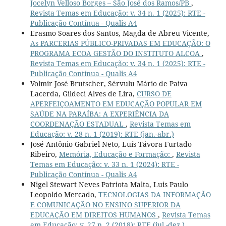
Jocelyn Velloso Borges – São José dos Ramos/PB
,
Revista Temas em Educação: v. 34 n. 1 (2025): RTE -
Publicação Contínua - Qualis A4
Erasmo Soares dos Santos, Magda de Abreu Vicente,
As PARCERIAS PÚBLICO-PRIVADAS EM EDUCAÇÃO: O
PROGRAMA ECOA GESTÃO DO INSTITUTO ALCOA
,
Revista Temas em Educação: v. 34 n. 1 (2025): RTE -
Publicação Contínua - Qualis A4
Volmir José Brutscher, Sérvulu Mário de Paiva
Lacerda, Gildeci Alves de Lira,
CURSO DE
APERFEIÇOAMENTO EM EDUCAÇÃO POPULAR EM
SAÚDE NA PARAÍBA: A EXPERIÊNCIA DA
COORDENAÇÃO ESTADUAL
,
Revista Temas em
Educação: v. 28 n. 1 (2019): RTE (jan.-abr.)
José Antônio Gabriel Neto, Luís Távora Furtado
Ribeiro,
Memória, Educação e Formação:
,
Revista
Temas em Educação: v. 33 n. 1 (2024): RTE -
Publicação Contínua - Qualis A4
Nigel Stewart Neves Patriota Malta, Luis Paulo
Leopoldo Mercado,
TECNOLOGIAS DA INFORMAÇÃO
E COMUNICAÇÃO NO ENSINO SUPERIOR DA
EDUCAÇÃO EM DIREITOS HUMANOS
,
Revista Temas
em Educação: v. 27 n. 2 (2018): RTE (jul.-dez.)