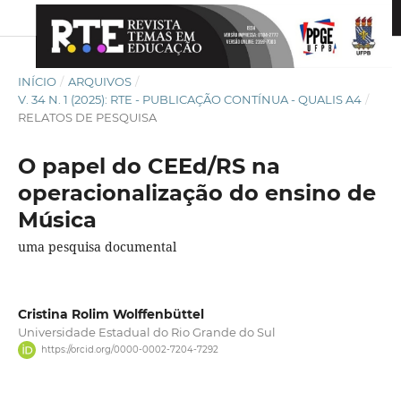
INÍCIO
/
ARQUIVOS
/
V. 34 N. 1 (2025): RTE - PUBLICAÇÃO CONTÍNUA - QUALIS A4
/
RELATOS DE PESQUISA
O papel do CEEd/RS na
operacionalização do ensino de
Música
uma pesquisa documental
Cristina Rolim Wolffenbüttel
Universidade Estadual do Rio Grande do Sul
https://orcid.org/0000-0002-7204-7292