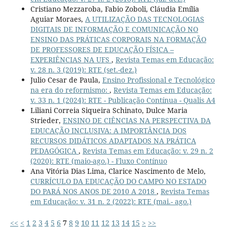
Cristiano Mezzaroba, Fabio Zoboli, Cláudia Emília
Aguiar Moraes,
A UTILIZAÇÃO DAS TECNOLOGIAS
DIGITAIS DE INFORMAÇÃO E COMUNICAÇÃO NO
ENSINO DAS PRÁTICAS CORPORAIS NA FORMAÇÃO
DE PROFESSORES DE EDUCAÇÃO FÍSICA –
EXPERIÊNCIAS NA UFS
,
Revista Temas em Educação:
v. 28 n. 3 (2019): RTE (set.-dez.)
Julio Cesar de Paula,
Ensino Profissional e Tecnológico
na era do reformismo:
,
Revista Temas em Educação:
v. 33 n. 1 (2024): RTE - Publicação Contínua - Qualis A4
Liliani Correia Siqueira Schinato, Dulce Maria
Strieder,
ENSINO DE CIÊNCIAS NA PERSPECTIVA DA
EDUCAÇÃO INCLUSIVA: A IMPORTÂNCIA DOS
RECURSOS DIDÁTICOS ADAPTADOS NA PRÁTICA
PEDAGÓGICA
,
Revista Temas em Educação: v. 29 n. 2
(2020): RTE (maio-ago.) - Fluxo Contínuo
Ana Vitória Dias Lima, Clarice Nascimento de Melo,
CURRÍCULO DA EDUCAÇÃO DO CAMPO NO ESTADO
DO PARÁ NOS ANOS DE 2010 A 2018
,
Revista Temas
em Educação: v. 31 n. 2 (2022): RTE (mai.- ago.)
<<
<
1
2
3
4
5
6
7
8
9
10
11
12
13
14
15
>
>>