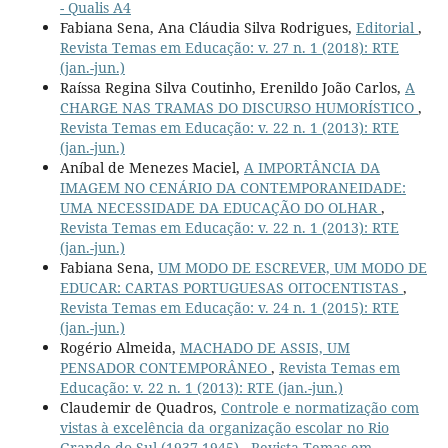
- Qualis A4
Fabiana Sena, Ana Cláudia Silva Rodrigues,
Editorial
,
Revista Temas em Educação: v. 27 n. 1 (2018): RTE
(jan.-jun.)
Raíssa Regina Silva Coutinho, Erenildo João Carlos,
A
CHARGE NAS TRAMAS DO DISCURSO HUMORÍSTICO
,
Revista Temas em Educação: v. 22 n. 1 (2013): RTE
(jan.-jun.)
Aníbal de Menezes Maciel,
A IMPORTÂNCIA DA
IMAGEM NO CENÁRIO DA CONTEMPORANEIDADE:
UMA NECESSIDADE DA EDUCAÇÃO DO OLHAR
,
Revista Temas em Educação: v. 22 n. 1 (2013): RTE
(jan.-jun.)
Fabiana Sena,
UM MODO DE ESCREVER, UM MODO DE
EDUCAR: CARTAS PORTUGUESAS OITOCENTISTAS
,
Revista Temas em Educação: v. 24 n. 1 (2015): RTE
(jan.-jun.)
Rogério Almeida,
MACHADO DE ASSIS, UM
PENSADOR CONTEMPORÂNEO
,
Revista Temas em
Educação: v. 22 n. 1 (2013): RTE (jan.-jun.)
Claudemir de Quadros,
Controle e normatização com
vistas à excelência da organização escolar no Rio
Grande do Sul (1937-1945)
,
Revista Temas em