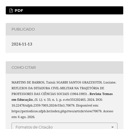
PDF
PUBLICADO
2024-11-13
COMO CITAR
MARTINS DE BARROS, Tainá; SGARBI SANTOS GRAZZIOTIN, Luciane.
REFLEXOS DA DITADURA CIVIL-MILITAR NA TRAJETÓRIA DE
PROFESSORES DAS CIÊNCIAS SOCIAIS (1964-1985) .
Revista Temas
em Educação
,
[S. l.]
, v. 33, n. 1, p. e-rte331202465, 2024. DOI:
10.22478/ufpb.2359-7003.2024v33n1.70679. Disponível em:
https://periodicos.ufpb.br/index.php/rteo/article/view/70679. Acesso
em: 6 ago. 2026.
Fomatos de Citação