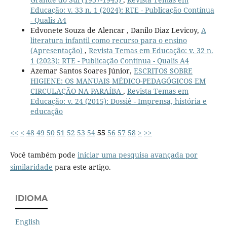
Educação: v. 33 n. 1 (2024): RTE - Publicação Contínua
- Qualis A4
Edvonete Souza de Alencar , Danilo Diaz Levicoy,
A
literatura infantil como recurso para o ensino
(Apresentação)
,
Revista Temas em Educação: v. 32 n.
1 (2023): RTE - Publicação Contínua - Qualis A4
Azemar Santos Soares Júnior,
ESCRITOS SOBRE
HIGIENE: OS MANUAIS MÉDICO-PEDAGÓGICOS EM
CIRCULAÇÃO NA PARAÍBA
,
Revista Temas em
Educação: v. 24 (2015): Dossiê - Imprensa, história e
educação
<<
<
48
49
50
51
52
53
54
55
56
57
58
>
>>
Você também pode
iniciar uma pesquisa avançada por
similaridade
para este artigo.
IDIOMA
English