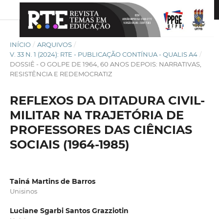
INÍCIO
/
ARQUIVOS
/
V. 33 N. 1 (2024): RTE - PUBLICAÇÃO CONTÍNUA - QUALIS A4
/
DOSSIÊ - O GOLPE DE 1964, 60 ANOS DEPOIS: NARRATIVAS,
RESISTÊNCIA E REDEMOCRATIZ
REFLEXOS DA DITADURA CIVIL-
MILITAR NA TRAJETÓRIA DE
PROFESSORES DAS CIÊNCIAS
SOCIAIS (1964-1985)
Tainá Martins de Barros
Unisinos
Luciane Sgarbi Santos Grazziotin