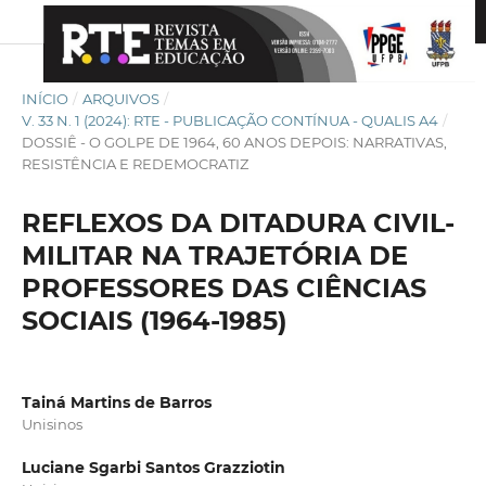
INÍCIO
/
ARQUIVOS
/
V. 33 N. 1 (2024): RTE - PUBLICAÇÃO CONTÍNUA - QUALIS A4
/
DOSSIÊ - O GOLPE DE 1964, 60 ANOS DEPOIS: NARRATIVAS,
RESISTÊNCIA E REDEMOCRATIZ
REFLEXOS DA DITADURA CIVIL-
MILITAR NA TRAJETÓRIA DE
PROFESSORES DAS CIÊNCIAS
SOCIAIS (1964-1985)
Tainá Martins de Barros
Unisinos
Luciane Sgarbi Santos Grazziotin