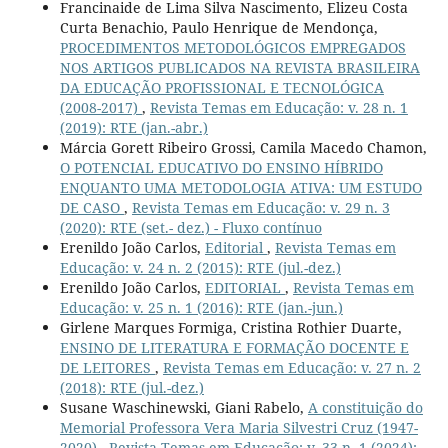
Francinaide de Lima Silva Nascimento, Elizeu Costa
Curta Benachio, Paulo Henrique de Mendonça,
PROCEDIMENTOS METODOLÓGICOS EMPREGADOS
NOS ARTIGOS PUBLICADOS NA REVISTA BRASILEIRA
DA EDUCAÇÃO PROFISSIONAL E TECNOLÓGICA
(2008-2017)
,
Revista Temas em Educação: v. 28 n. 1
(2019): RTE (jan.-abr.)
Márcia Gorett Ribeiro Grossi, Camila Macedo Chamon,
O POTENCIAL EDUCATIVO DO ENSINO HÍBRIDO
ENQUANTO UMA METODOLOGIA ATIVA: UM ESTUDO
DE CASO
,
Revista Temas em Educação: v. 29 n. 3
(2020): RTE (set.- dez.) - Fluxo contínuo
Erenildo João Carlos,
Editorial
,
Revista Temas em
Educação: v. 24 n. 2 (2015): RTE (jul.-dez.)
Erenildo João Carlos,
EDITORIAL
,
Revista Temas em
Educação: v. 25 n. 1 (2016): RTE (jan.-jun.)
Girlene Marques Formiga, Cristina Rothier Duarte,
ENSINO DE LITERATURA E FORMAÇÃO DOCENTE E
DE LEITORES
,
Revista Temas em Educação: v. 27 n. 2
(2018): RTE (jul.-dez.)
Susane Waschinewski, Giani Rabelo,
A constituição do
Memorial Professora Vera Maria Silvestri Cruz (1947-
2020)
,
Revista Temas em Educação: v. 33 n. 1 (2024):