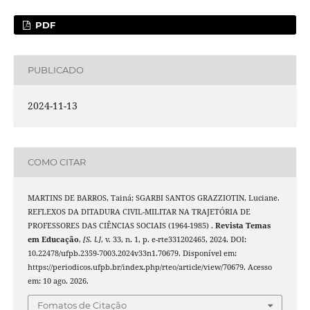
PDF
PUBLICADO
2024-11-13
COMO CITAR
MARTINS DE BARROS, Tainá; SGARBI SANTOS GRAZZIOTIN, Luciane.
REFLEXOS DA DITADURA CIVIL-MILITAR NA TRAJETÓRIA DE
PROFESSORES DAS CIÊNCIAS SOCIAIS (1964-1985) .
Revista Temas
em Educação
,
[S. l.]
, v. 33, n. 1, p. e-rte331202465, 2024. DOI:
10.22478/ufpb.2359-7003.2024v33n1.70679. Disponível em:
https://periodicos.ufpb.br/index.php/rteo/article/view/70679. Acesso
em: 10 ago. 2026.
Fomatos de Citação