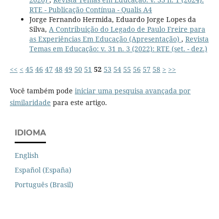
RTE - Publicação Contínua - Qualis A4
Jorge Fernando Hermida, Eduardo Jorge Lopes da
Silva,
A Contribuição do Legado de Paulo Freire para
as Experiências Em Educação (Apresentação)
,
Revista
Temas em Educação: v. 31 n. 3 (2022): RTE (set. - dez.)
<<
<
45
46
47
48
49
50
51
52
53
54
55
56
57
58
>
>>
Você também pode
iniciar uma pesquisa avançada por
similaridade
para este artigo.
IDIOMA
English
Español (España)
Português (Brasil)