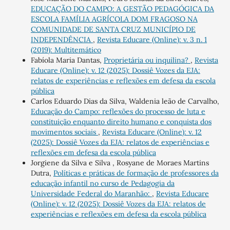
EDUCAÇÃO DO CAMPO: A GESTÃO PEDAGÓGICA DA
ESCOLA FAMÍLIA AGRÍCOLA DOM FRAGOSO NA
COMUNIDADE DE SANTA CRUZ MUNICÍPIO DE
INDEPENDÊNCIA
,
Revista Educare (Online): v. 3 n. 1
(2019): Multitemático
Fabíola Maria Dantas,
Proprietária ou inquilina?
,
Revista
Educare (Online): v. 12 (2025): Dossiê Vozes da EJA:
relatos de experiências e reflexões em defesa da escola
pública
Carlos Eduardo Dias da Silva, Waldenia leão de Carvalho,
Educação do Campo: reflexões do processo de luta e
constituição enquanto direito humano e conquista dos
movimentos sociais
,
Revista Educare (Online): v. 12
(2025): Dossiê Vozes da EJA: relatos de experiências e
reflexões em defesa da escola pública
Jorgiene da Silva e Silva , Rosyane de Moraes Martins
Dutra,
Políticas e práticas de formação de professores da
educação infantil no curso de Pedagogia da
Universidade Federal do Maranhão:
,
Revista Educare
(Online): v. 12 (2025): Dossiê Vozes da EJA: relatos de
experiências e reflexões em defesa da escola pública