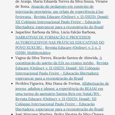
de Araújo, Maria Eduarda Torres da Silva Souza, Viviane
de Bona,
Atuação do pedagogo em contexto de
internação provisória: um relato de experiência à luz
freireana
,
Revista Educare (Online): v. 13 (2025): Dossiê:
XII Colóquio Internacional Paulo Freire - Educação
libertadora: esperançar para a reconstrução do Brasil
Jaqueline Barbosa da Silva, Lúcia Falcão Barbosa,
NARRATIVAS DE FORMAÇÃO E PROCESSOS
AUTOREFLEXIVOS NAS PRÁTICAS EDUCATIVAS DO
POVO XUKURU
,
Revista Educare (Online): v. 2 n. 2
(2018): Multitemático
Vagna da Silva Torres, Ricardo Santos de Almeida,
A
constituição do sujeito da EJA no ensino médio
,
Revista
Educare (Online): v. 13 (2025): Dossiê: XII Colóquio
Internacional Paulo Freire - Educação libertadora:
esperançar para a reconstrução do Brasil
Perikles Figueira, Rita Diana de Freitas,
Alfabetização de
jovens, adultos e idosos: a experiência do REAJAI em
uma turma do santuário Santos Reis em Natal/RN
,
Revista Educare (Online): v. 13 (2025): Dossiê: XII
Colóquio Internacional Paulo Freire - Educação
libertadora: esperançar para a reconstrução do Brasil
José Marcone Martins, Pedro Jônatas da Silva Chaves,