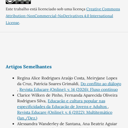
Este trabalho está licenciado sob uma licença
Creative Commons
Attribution-NonCommercial-NoDerivatives 4.0 International
License
.
Artigos Semelhantes
Regina Alice Rodrigues Araújo Costa, Meiryjane Lopes
da Cruz, Patrícia Soares Grimaldi,
Do conflito ao diálogo
,
Revista Educare (Online): v. 14 (2026): Fluxo contínuo
Clarice Wilken de Pinho, Fernanda Aparecida Oliveira
Rodrigues Silva,
Educação e cultura popular nas
especificidades da Educação de Jovens e Adultos
,
Revista Educare (Online): v. 6 (2022): Multitemático
(Jan./Dez.)
Alexsandra Wanderley de Santana, Ana Beatriz Aguiar