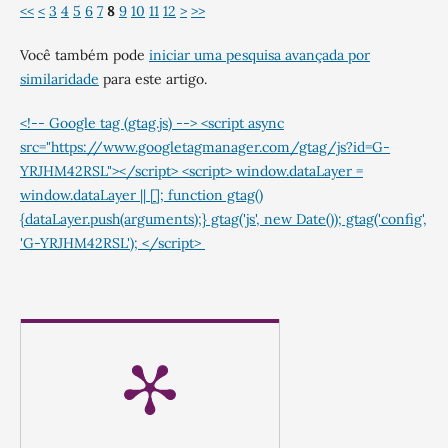
<<
<
3
4
5
6
7
8
9
10
11
12
>
>>
Você também pode
iniciar uma pesquisa avançada por
similaridade
para este artigo.
<!-- Google tag (gtag.js) --> <script async
src="https://www.googletagmanager.com/gtag/js?id=G-
YRJHM42RSL"></script> <script> window.dataLayer =
window.dataLayer || []; function gtag()
{dataLayer.push(arguments);} gtag('js', new Date()); gtag('config',
'G-YRJHM42RSL'); </script>