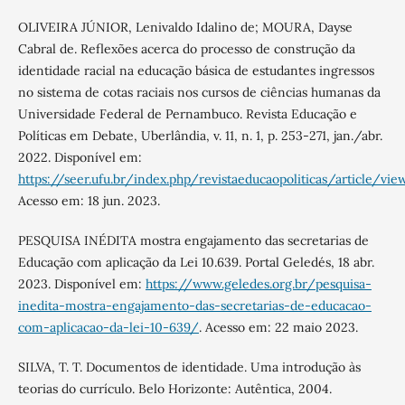
OLIVEIRA JÚNIOR, Lenivaldo Idalino de; MOURA, Dayse
Cabral de. Reflexões acerca do processo de construção da
identidade racial na educação básica de estudantes ingressos
no sistema de cotas raciais nos cursos de ciências humanas da
Universidade Federal de Pernambuco. Revista Educação e
Políticas em Debate, Uberlândia, v. 11, n. 1, p. 253-271, jan./abr.
2022. Disponível em:
https://seer.ufu.br/index.php/revistaeducaopoliticas/article/v
Acesso em: 18 jun. 2023.
PESQUISA INÉDITA mostra engajamento das secretarias de
Educação com aplicação da Lei 10.639. Portal Geledés, 18 abr.
2023. Disponível em:
https://www.geledes.org.br/pesquisa-
inedita-mostra-engajamento-das-secretarias-de-educacao-
com-aplicacao-da-lei-10-639/
. Acesso em: 22 maio 2023.
SILVA, T. T. Documentos de identidade. Uma introdução às
teorias do currículo. Belo Horizonte: Autêntica, 2004.