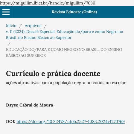
https://miguilim.ibict.br/handle/miguilim/7630
Revista Educare (Online)
Início
/
Arquivos
/
v. 11 (2024): Dossiê Especial: Educação do/para e como Negro no
Brasil: do Ensino Básico ao Superior
/
EDUCAÇÃO DO/PARA E COMO NEGRO NO BRASIL: DO ENSINO
BÁSICO AO SUPERIOR
Currículo e prática docente
ações afirmativas para a população negra no cotidiano escolar
Dayse Cabral de Moura
DOI:
https://doi.org/10.22478/ufpb.2527-1083.2024v11.70769