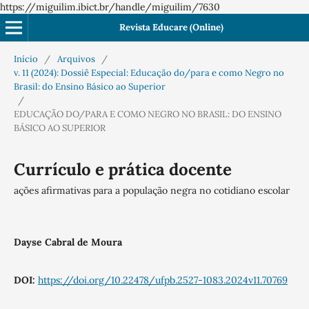
https://miguilim.ibict.br/handle/miguilim/7630
Revista Educare (Online)
Início
/
Arquivos
/
v. 11 (2024): Dossiê Especial: Educação do/para e como Negro no
Brasil: do Ensino Básico ao Superior
/
EDUCAÇÃO DO/PARA E COMO NEGRO NO BRASIL: DO ENSINO
BÁSICO AO SUPERIOR
Currículo e prática docente
ações afirmativas para a população negra no cotidiano escolar
Dayse Cabral de Moura
DOI:
https://doi.org/10.22478/ufpb.2527-1083.2024v11.70769