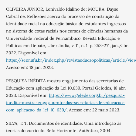
OLIVEIRA JÚNIOR, Lenivaldo Idalino de; MOURA, Dayse
Cabral de. Reflexões acerca do processo de construção da
identidade racial na educação básica de estudantes ingressos
no sistema de cotas raciais nos cursos de ciências humanas da
Universidade Federal de Pernambuco. Revista Educação e
Políticas em Debate, Uberlândia, v. 11, n. 1, p. 253-271, jan./abr.
2022. Disponível em:
https://seer.ufu.br/index.php/revistaeducaopoliticas/article/v
Acesso em: 18 jun. 2023.
PESQUISA INÉDITA mostra engajamento das secretarias de
Educação com aplicação da Lei 10.639. Portal Geledés, 18 abr.
2023. Disponível em:
https://www.geledes.org.br/pesquisa-
inedita-mostra-engajamento-das-secretarias-de-educacao-
com-aplicacao-da-lei-10-639/
. Acesso em: 22 maio 2023.
SILVA, T. T. Documentos de identidade. Uma introdução às
teorias do currículo. Belo Horizonte: Autêntica, 2004.