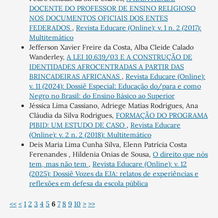
DOCENTE DO PROFESSOR DE ENSINO RELIGIOSO
NOS DOCUMENTOS OFICIAIS DOS ENTES
FEDERADOS
,
Revista Educare (Online): v. 1 n. 2 (2017):
Multitemático
Jefferson Xavier Freire da Costa, Alba Cleide Calado
Wanderley,
A LEI 10.639/03 E A CONSTRUÇÃO DE
IDENTIDADES AFROCENTRADAS A PARTIR DAS
BRINCADEIRAS AFRICANAS
,
Revista Educare (Online):
v. 11 (2024): Dossiê Especial: Educação do/para e como
Negro no Brasil: do Ensino Básico ao Superior
Jéssica Lima Cassiano, Adriege Matias Rodrigues, Ana
Cláudia da Silva Rodrigues,
FORMAÇÃO DO PROGRAMA
PIBID: UM ESTUDO DE CASO
,
Revista Educare
(Online): v. 2 n. 2 (2018): Multitemático
Deis Maria Lima Cunha Silva, Elenn Patrícia Costa
Ferenandes , Hildenia Onias de Sousa,
O direito que nós
tem, mas não tem
,
Revista Educare (Online): v. 12
(2025): Dossiê Vozes da EJA: relatos de experiências e
reflexões em defesa da escola pública
<<
<
1
2
3
4
5
6
7
8
9
10
>
>>