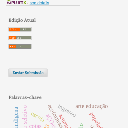
-
see details
Edição Atual
Enviar Submissão
Palavras-chave
ingresso
arte educação
ecoformacao
processo seletivo
escola
cotas