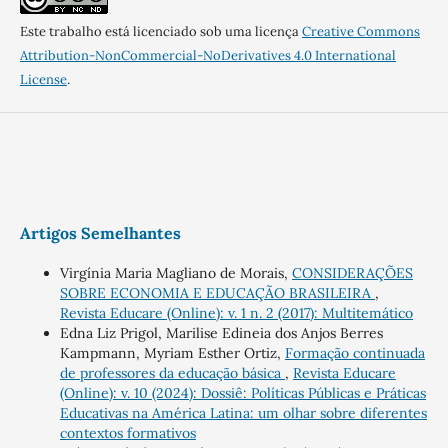
Este trabalho está licenciado sob uma licença
Creative Commons
Attribution-NonCommercial-NoDerivatives 4.0 International
License
.
Artigos Semelhantes
Virgínia Maria Magliano de Morais,
CONSIDERAÇÕES
SOBRE ECONOMIA E EDUCAÇÃO BRASILEIRA
,
Revista Educare (Online): v. 1 n. 2 (2017): Multitemático
Edna Liz Prigol, Marilise Edineia dos Anjos Berres
Kampmann, Myriam Esther Ortiz,
Formação continuada
de professores da educação básica
,
Revista Educare
(Online): v. 10 (2024): Dossiê: Políticas Públicas e Práticas
Educativas na América Latina: um olhar sobre diferentes
contextos formativos