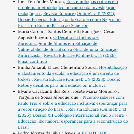
Inés Fernández Mouján,
Epistemologías críticas e o
problema metodológico no campo da investigação
pedagógica
,
Revista Educare (Online): v. 11 (2024):
Dossiê Especial: Educação do/para e como Negro no
Brasil: do Ensino Básico ao Superior
Maria Carolina Santos Cendretti Rodrigues, Cesar
Augusto Eugenio,
O Desafio da Inclusão e
Aprendizagem de Alunos em Situação de
Vulnerabilidade Social sob a ótica de uma Educação
Antirracista
,
Revista Educare (Online): v. 14 (2026):
Fluxo contínuo
Emilia Amaral, Elizeu Clementino Souza,
Hospitalização
e afastamento da escola: a educação é um direito de
todos?
,
Revista Educare (Online): v. 9 (2023): Dossiê:
Retos y desafíos para una educacion inclusiva
Elyane Cavalcanti dos Reis , Josete Maria Monteiro ,
Targélia de Souza Albuquerque ,
Tecendo saberes com
Paulo Freire sobre a educação inclusiva: esperançar para
a reconstrução do Brasil
,
Revista Educare (Online): v. 13
(2025): Dossiê: XII Colóquio Internacional Paulo Freire -
Educação libertadora: esperançar para a reconstrução do
Brasil
Pedro Jônatas da Silva Chaves,
A IDENTIDADE