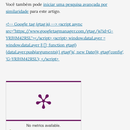
Você também pode
iniciar uma pesquisa avançada por
similaridade
para este artigo.
<!-- Google tag (gtag.js) --> <script async
src="https://www.googletagmanager.com/gtag/js?id=G-
YRJHM42RSL"></script> <script> window.dataLayer =
window.dataLayer || []; function gtag()
{dataLayer.push(arguments);} gtag('js', new Date()); gtag('config',
'G-YRJHM42RSL'); </script>
No metrics available.