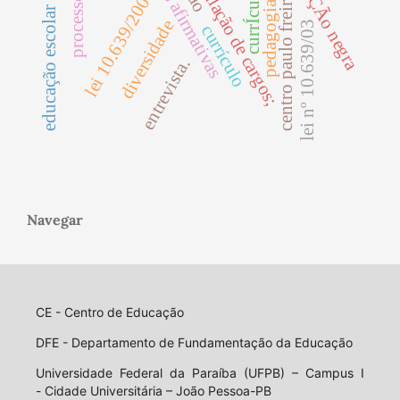
educação escolar indígena
populaÇÃo negra
acumulação de cargos;
aÇÕes afirmativas
lei 10.639/2003
currÍculo
centro paulo freire
pedagogia
diversidade
lei nº 10.639/03
currículo
entrevista.
Navegar
CE - Centro de Educação
DFE - Departamento de Fundamentação da Educação
Universidade Federal da Paraíba (UFPB) – Campus I
- Cidade Universitária – João Pessoa-PB