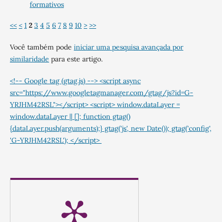
formativos
<<
<
1
2
3
4
5
6
7
8
9
10
>
>>
Você também pode
iniciar uma pesquisa avançada por
similaridade
para este artigo.
<!-- Google tag (gtag.js) --> <script async
src="https://www.googletagmanager.com/gtag/js?id=G-
YRJHM42RSL"></script> <script> window.dataLayer =
window.dataLayer || []; function gtag()
{dataLayer.push(arguments);} gtag('js', new Date()); gtag('config',
'G-YRJHM42RSL'); </script>