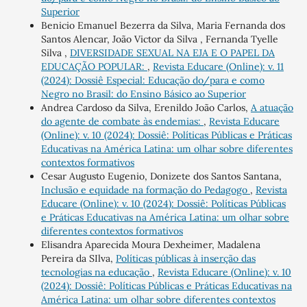
Superior
Benicio Emanuel Bezerra da Silva, Maria Fernanda dos
Santos Alencar, João Victor da Silva , Fernanda Tyelle
Silva ,
DIVERSIDADE SEXUAL NA EJA E O PAPEL DA
EDUCAÇÃO POPULAR:
,
Revista Educare (Online): v. 11
(2024): Dossiê Especial: Educação do/para e como
Negro no Brasil: do Ensino Básico ao Superior
Andrea Cardoso da Silva, Erenildo João Carlos,
A atuação
do agente de combate às endemias:
,
Revista Educare
(Online): v. 10 (2024): Dossiê: Políticas Públicas e Práticas
Educativas na América Latina: um olhar sobre diferentes
contextos formativos
Cesar Augusto Eugenio, Donizete dos Santos Santana,
Inclusão e equidade na formação do Pedagogo
,
Revista
Educare (Online): v. 10 (2024): Dossiê: Políticas Públicas
e Práticas Educativas na América Latina: um olhar sobre
diferentes contextos formativos
Elisandra Aparecida Moura Dexheimer, Madalena
Pereira da SIlva,
Políticas públicas à inserção das
tecnologias na educação
,
Revista Educare (Online): v. 10
(2024): Dossiê: Políticas Públicas e Práticas Educativas na
América Latina: um olhar sobre diferentes contextos