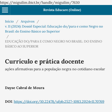
https://miguilim.ibict.br/handle/miguilim/7630
Revista Educare (Online)
Início
/
Arquivos
/
v. 11 (2024): Dossiê Especial: Educação do/para e como Negro no
Brasil: do Ensino Básico ao Superior
/
EDUCAÇÃO DO/PARA E COMO NEGRO NO BRASIL: DO ENSINO
BÁSICO AO SUPERIOR
Currículo e prática docente
ações afirmativas para a população negra no cotidiano escolar
Dayse Cabral de Moura
DOI:
https://doi.org/10.22478/ufpb.2527-1083.2024v11.70769