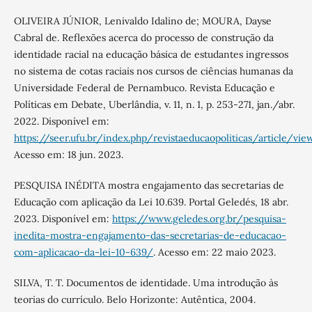
OLIVEIRA JÚNIOR, Lenivaldo Idalino de; MOURA, Dayse
Cabral de. Reflexões acerca do processo de construção da
identidade racial na educação básica de estudantes ingressos
no sistema de cotas raciais nos cursos de ciências humanas da
Universidade Federal de Pernambuco. Revista Educação e
Políticas em Debate, Uberlândia, v. 11, n. 1, p. 253-271, jan./abr.
2022. Disponível em:
https://seer.ufu.br/index.php/revistaeducaopoliticas/article/v
Acesso em: 18 jun. 2023.
PESQUISA INÉDITA mostra engajamento das secretarias de
Educação com aplicação da Lei 10.639. Portal Geledés, 18 abr.
2023. Disponível em:
https://www.geledes.org.br/pesquisa-
inedita-mostra-engajamento-das-secretarias-de-educacao-
com-aplicacao-da-lei-10-639/
. Acesso em: 22 maio 2023.
SILVA, T. T. Documentos de identidade. Uma introdução às
teorias do currículo. Belo Horizonte: Autêntica, 2004.