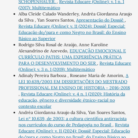
SCHOPENHAUER.
,
Revista Educare (Online): v. 1 n. 1
(2017): Multitemático
Alba Cleide Calado Wanderley, Andréa Giordanna Araujo
da Silva , Yan Soares Santos,
Apresentação do Dossiê
,
Revista Educare (Online): v. 11 (2024): Dossiê Especial:
Educação do/para e como Negro no Brasil: do Ensino
Básico ao Superior
Rodrigo Silva Rosal de Araújo, Anne Karoline
Alexandrino de Azevedo,
EDUCAÇÃO EMOCIONAL E
CURRÍCULO PATHS: UMA EXPERIÊNCIA PRÁTICA
PARA O DESENVOLVIMENTO DO SER
,
Revista Educare
(Online): v. 3 n. 1 (2019): Multitemático
Adinaly Pereira Barboza , Roseane Maria de Amorim,
A
LEI 10.639/2003 EM DISSERTAÇÕES DO MESTRADO
PROFISSIONAL EM ENSINO DE HISTORIA - 2016-2018
,
Revista Educare (Online): v. 4 n. 1 (2020): História da
educação, gênero e diversidade étnico-racial no
contexto escolar
Andréa Giordanna Araujo da Silva, Yan Soares Santos,
Lei nº 10.639, de 2003: a cultura científica antirracista
nos currículos do curso de Pedagogia no Brasil
,
Revista
Educare (Online): v. 11 (2024): Dossiê Especial: Educação
do/para e como Negro no Brasil: do Ensino Básico ao