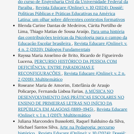
do curso de Engenharia Civil da Universidade Federal da
Paraíba
,
Revista Educare (Online): v. 10 (2024): Dossiê:
Políticas Públicas e Práticas Educativas na América
Latina: um olhar sobre diferentes contextos formativos
Blenda Carine Dantas de Medeiros, Cárita Portilho de
Lima, Thiago Matias de Sousa Araújo,
Para uma história
das contribuições teóricas da Psicologia para o campo da
Educação Escolar brasileira
,
Revista Educare (Online): v.
4 n. 2 (2020): Diálogos Fundamentais
Rayssa Maria Anselmo de Brito, Ricardo de Figueiredo
Lucena,
PERCURSO HISTÓRICO DA PESSOA COM
DEFICIÊNCIA: ENTRE PARADIGMAS E
RECONFIGURAÇÕES
,
Revista Educare (Online): v. 2 n.
2 (2018): Multitemático
Roseane Maria de Amorim, Estefânia de Araujo
Policarpo, Fernanda Lisboa Farias,
A MÚSICA NO
DESENVOLVIMENTO DAS PRÁTICAS ESCOLARES NO
ENSINO DE PRIMEIRAS LETRAS NO INÍCIO DA
REPÚBLICA EM ALAGOAS (1889–1945)
,
Revista Educare
(Online): v. 1 n. 1 (2017): Multitemático
Juliana Marcondes Bussolotti, Raquel Balduino da Silva,
Michael Santos Silva,
Arte na Pedagogia: percurso
histórico
,
Revista Educare (Online): v. 10 (2024): Dossiê: