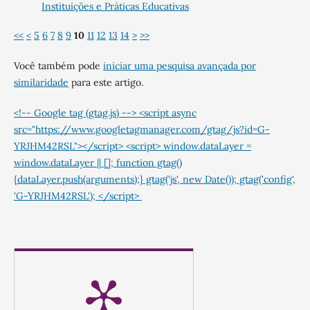
Instituições e Práticas Educativas
<<
<
5
6
7
8
9
10
11
12
13
14
>
>>
Você também pode
iniciar uma pesquisa avançada por
similaridade
para este artigo.
<!-- Google tag (gtag.js) --> <script async
src="https://www.googletagmanager.com/gtag/js?id=G-
YRJHM42RSL"></script> <script> window.dataLayer =
window.dataLayer || []; function gtag()
{dataLayer.push(arguments);} gtag('js', new Date()); gtag('config',
'G-YRJHM42RSL'); </script>