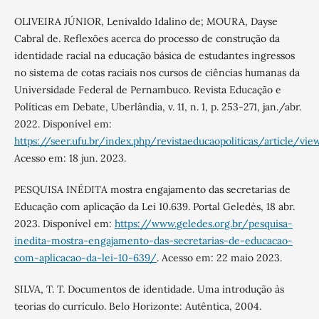
OLIVEIRA JÚNIOR, Lenivaldo Idalino de; MOURA, Dayse
Cabral de. Reflexões acerca do processo de construção da
identidade racial na educação básica de estudantes ingressos
no sistema de cotas raciais nos cursos de ciências humanas da
Universidade Federal de Pernambuco. Revista Educação e
Políticas em Debate, Uberlândia, v. 11, n. 1, p. 253-271, jan./abr.
2022. Disponível em:
https://seer.ufu.br/index.php/revistaeducaopoliticas/article/v
Acesso em: 18 jun. 2023.
PESQUISA INÉDITA mostra engajamento das secretarias de
Educação com aplicação da Lei 10.639. Portal Geledés, 18 abr.
2023. Disponível em:
https://www.geledes.org.br/pesquisa-
inedita-mostra-engajamento-das-secretarias-de-educacao-
com-aplicacao-da-lei-10-639/
. Acesso em: 22 maio 2023.
SILVA, T. T. Documentos de identidade. Uma introdução às
teorias do currículo. Belo Horizonte: Autêntica, 2004.