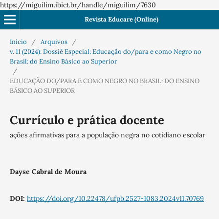
https://miguilim.ibict.br/handle/miguilim/7630
Revista Educare (Online)
Início
/
Arquivos
/
v. 11 (2024): Dossiê Especial: Educação do/para e como Negro no
Brasil: do Ensino Básico ao Superior
/
EDUCAÇÃO DO/PARA E COMO NEGRO NO BRASIL: DO ENSINO
BÁSICO AO SUPERIOR
Currículo e prática docente
ações afirmativas para a população negra no cotidiano escolar
Dayse Cabral de Moura
DOI:
https://doi.org/10.22478/ufpb.2527-1083.2024v11.70769