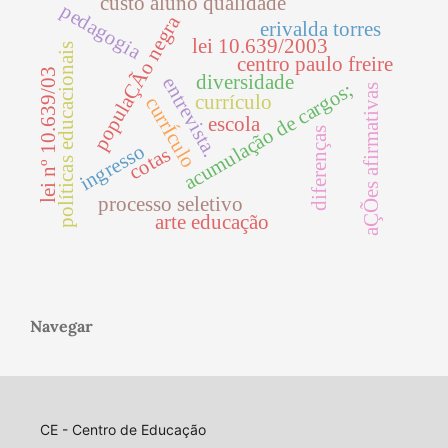
custo aluno qualidade
pedagogia
populaÇÃo negra
erivalda torres
lei 10.639/2003
políticas educacionais
centro paulo freire
lei nº 10.639/03
diversidade
entrevista.
acumulação de cargos;
aÇÕes afirmativas
currículo
currÍculo
escola
diferenças
ingresso
cotas
processo seletivo
arte educação
Navegar
CE - Centro de Educação