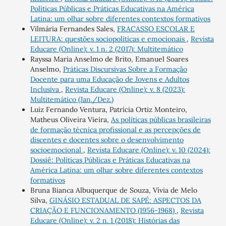
Políticas Públicas e Práticas Educativas na América
Latina: um olhar sobre diferentes contextos formativos
Vilmária Fernandes Sales,
FRACASSO ESCOLAR E
LEITURA: questões sociopolíticas e emocionais
,
Revista
Educare (Online): v. 1 n. 2 (2017): Multitemático
Rayssa Maria Anselmo de Brito, Emanuel Soares
Anselmo,
Práticas Discursivas Sobre a Formação
Docente para uma Educação de Jovens e Adultos
Inclusiva
,
Revista Educare (Online): v. 8 (2023):
Multitemático (Jan./Dez.)
Luiz Fernando Ventura, Patrícia Ortiz Monteiro,
Matheus Oliveira Vieira,
As políticas públicas brasileiras
de formação técnica profissional e as percepções de
discentes e docentes sobre o desenvolvimento
socioemocional
,
Revista Educare (Online): v. 10 (2024):
Dossiê: Políticas Públicas e Práticas Educativas na
América Latina: um olhar sobre diferentes contextos
formativos
Bruna Bianca Albuquerque de Souza, Vívia de Melo
Silva,
GINÁSIO ESTADUAL DE SAPÉ: ASPECTOS DA
CRIAÇÃO E FUNCIONAMENTO (1956-1968)
,
Revista
Educare (Online): v. 2 n. 1 (2018): Histórias das