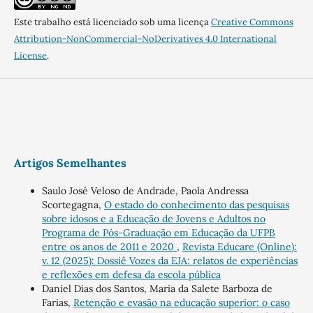
Este trabalho está licenciado sob uma licença
Creative Commons
Attribution-NonCommercial-NoDerivatives 4.0 International
License
.
Artigos Semelhantes
Saulo José Veloso de Andrade, Paola Andressa
Scortegagna,
O estado do conhecimento das pesquisas
sobre idosos e a Educação de Jovens e Adultos no
Programa de Pós-Graduação em Educação da UFPB
entre os anos de 2011 e 2020
,
Revista Educare (Online):
v. 12 (2025): Dossiê Vozes da EJA: relatos de experiências
e reflexões em defesa da escola pública
Daniel Dias dos Santos, Maria da Salete Barboza de
Farias,
Retenção e evasão na educação superior: o caso