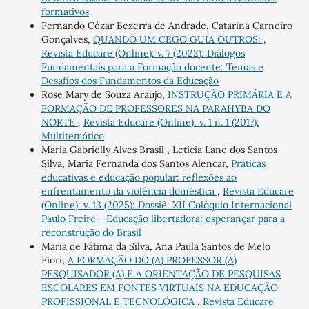
formativos
Fernando Cézar Bezerra de Andrade, Catarina Carneiro
Gonçalves,
QUANDO UM CEGO GUIA OUTROS:
,
Revista Educare (Online): v. 7 (2022): Diálogos
Fundamentais para a Formação docente: Temas e
Desafios dos Fundamentos da Educação
Rose Mary de Souza Araújo,
INSTRUÇÃO PRIMÁRIA E A
FORMAÇÃO DE PROFESSORES NA PARAHYBA DO
NORTE
,
Revista Educare (Online): v. 1 n. 1 (2017):
Multitemático
Maria Gabrielly Alves Brasil , Letícia Lane dos Santos
Silva, Maria Fernanda dos Santos Alencar,
Práticas
educativas e educação popular: reflexões ao
enfrentamento da violência doméstica
,
Revista Educare
(Online): v. 13 (2025): Dossiê: XII Colóquio Internacional
Paulo Freire - Educação libertadora: esperançar para a
reconstrução do Brasil
Maria de Fátima da Silva, Ana Paula Santos de Melo
Fiori,
A FORMAÇÃO DO (A) PROFESSOR (A)
PESQUISADOR (A) E A ORIENTAÇÃO DE PESQUISAS
ESCOLARES EM FONTES VIRTUAIS NA EDUCAÇÃO
PROFISSIONAL E TECNOLÓGICA
,
Revista Educare