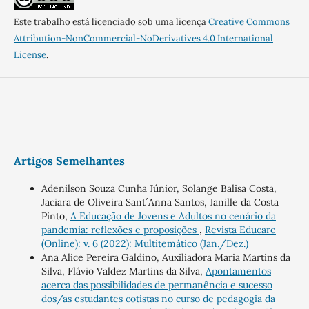
Este trabalho está licenciado sob uma licença
Creative Commons
Attribution-NonCommercial-NoDerivatives 4.0 International
License
.
Artigos Semelhantes
Adenilson Souza Cunha Júnior, Solange Balisa Costa,
Jaciara de Oliveira Sant´´ Anna Santos, Janille da Costa
Pinto,
A Educação de Jovens e Adultos no cenário da
pandemia: reflexões e proposições
,
Revista Educare
(Online): v. 6 (2022): Multitemático (Jan./Dez.)
Ana Alice Pereira Galdino, Auxiliadora Maria Martins da
Silva, Flávio Valdez Martins da Silva,
Apontamentos
acerca das possibilidades de permanência e sucesso
dos/as estudantes cotistas no curso de pedagogia da