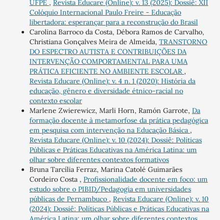
UFPE
,
Revista Educare (Online): v. 13 (2025): Dossiê: XII
Colóquio Internacional Paulo Freire - Educação
libertadora: esperançar para a reconstrução do Brasil
Carolina Barroco da Costa, Débora Ramos de Carvalho,
Christiana Gonçalves Meira de Almeida,
TRANSTORNO
DO ESPECTRO AUTISTA E CONTRIBUIÇÕES DA
INTERVENÇÃO COMPORTAMENTAL PARA UMA
PRÁTICA EFICIENTE NO AMBIENTE ESCOLAR
,
Revista Educare (Online): v. 4 n. 1 (2020): História da
educação, gênero e diversidade étnico-racial no
contexto escolar
Marlene Zwierewicz, Marli Horn, Ramón Garrote,
Da
formação docente à metamorfose da prática pedagógica
em pesquisa com intervenção na Educação Básica
,
Revista Educare (Online): v. 10 (2024): Dossiê: Políticas
Públicas e Práticas Educativas na América Latina: um
olhar sobre diferentes contextos formativos
Bruna Tarcília Ferraz, Marina Catolé Guimarães
Cordeiro Costa ,
Profissionalidade docente em foco: um
estudo sobre o PIBID/Pedagogia em universidades
públicas de Pernambuco
,
Revista Educare (Online): v. 10
(2024): Dossiê: Políticas Públicas e Práticas Educativas na
América Latina: um olhar sobre diferentes contextos