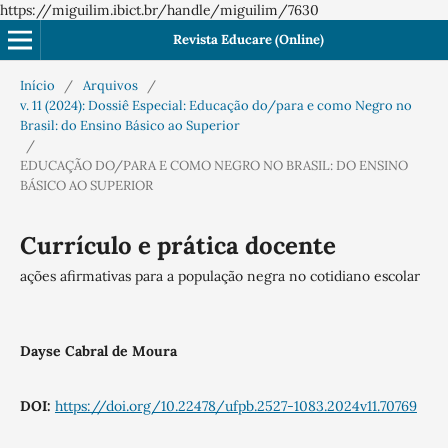
https://miguilim.ibict.br/handle/miguilim/7630
Revista Educare (Online)
Início
/
Arquivos
/
v. 11 (2024): Dossiê Especial: Educação do/para e como Negro no
Brasil: do Ensino Básico ao Superior
/
EDUCAÇÃO DO/PARA E COMO NEGRO NO BRASIL: DO ENSINO
BÁSICO AO SUPERIOR
Currículo e prática docente
ações afirmativas para a população negra no cotidiano escolar
Dayse Cabral de Moura
DOI:
https://doi.org/10.22478/ufpb.2527-1083.2024v11.70769