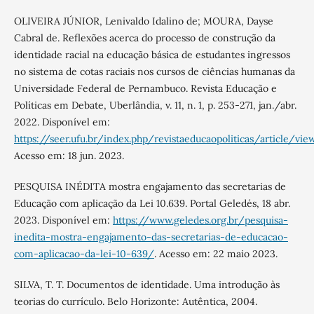
OLIVEIRA JÚNIOR, Lenivaldo Idalino de; MOURA, Dayse
Cabral de. Reflexões acerca do processo de construção da
identidade racial na educação básica de estudantes ingressos
no sistema de cotas raciais nos cursos de ciências humanas da
Universidade Federal de Pernambuco. Revista Educação e
Políticas em Debate, Uberlândia, v. 11, n. 1, p. 253-271, jan./abr.
2022. Disponível em:
https://seer.ufu.br/index.php/revistaeducaopoliticas/article/v
Acesso em: 18 jun. 2023.
PESQUISA INÉDITA mostra engajamento das secretarias de
Educação com aplicação da Lei 10.639. Portal Geledés, 18 abr.
2023. Disponível em:
https://www.geledes.org.br/pesquisa-
inedita-mostra-engajamento-das-secretarias-de-educacao-
com-aplicacao-da-lei-10-639/
. Acesso em: 22 maio 2023.
SILVA, T. T. Documentos de identidade. Uma introdução às
teorias do currículo. Belo Horizonte: Autêntica, 2004.