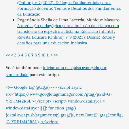
(Online): v. 7 (2022): Diálogos Fundamentais para a
Formação docente: Temas e Desafios dos Fundamentos
da Educação
Rogerlândia Sheila de Lima Lacerda, Munique Massaro,
A mediação pedagógica para a inclusão da criança com
transtorno do espectro autista na Educação Infantil
,
Revista Educare (Online): v. 9 (2023): Dossiê: Retos y
desafíos para una educacion inclusiva
<<
<
2
3
4
5
6
7
8
9
10
11
>
>>
Você também pode
iniciar uma pesquisa avançada por
similaridade
para este artigo.
<!-- Google tag (gtag.js) --> <script async
src="https://www.googletagmanager.com/gtag/js?id=G-
YRJHM42RSL"></script> <script> window.dataLayer =
window.dataLayer || []; function gtag()
{dataLayer.push(arguments);} gtag('js', new Date()); gtag('config',
'G-YRJHM42RSL'); </script>