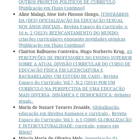
OUTROS PROJETOS POLÍTICOS DE CURRÍCULO
[Publicação em Fluxo Contínuo]
Aline Malagi, Iône Inês Pinsson Slongo,
ITINERÁRIOS
DA (DES) OFICIALIZAÇÃO DA EDUCAÇÃO SEXUAL
NOS ANOS INICIAIS
,
Revista Espaço do Currículo: v.
16 n. 2 (2023): REENCANTAMENTO DO MUNDO:
criações curriculares enquanto novidades utópicas
[Publicação em Fluxo Contínuo]
Clairton Balbueno Contreira, Hugo Norberto Krug,
AS
PERCEPÇÕES DE PROFESSORES DO ENSINO SUPERIOR
SOBRE A ATUAL DIVISÃO CURRICULAR DO CURSO DE
EDUCAÇÃO FÍSICA EM LICENCIATURA E
BACHARELADO: UM ESTUDO DE CASO
,
Revista
Espaço do Currículo: Vol.7, N.2 (2014) POR UM
CURRÍCULO NA PERSPECTIVA DE UMA EDUCAÇÃO
MAIS DIVERSA, DINÂMICA E DEMOCRÁTICA: debates
atuais..
Maria de Nazaré Tavares Zenaide,
Globalização,
educação em direitos humanos e currículo
,
Revista
Espaço do Currículo: Vol.1, n.1 (2008) GLOBALIZAÇÃO
E INTERCULTURALIDADE: currículo, espaço em
litígio?
Márcia Maria de Oliveira Melo,
Investigação da