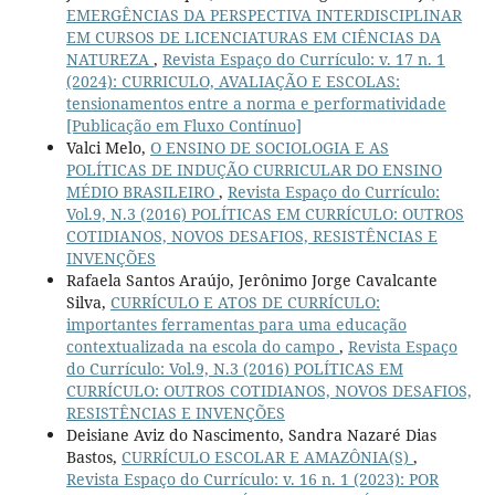
EMERGÊNCIAS DA PERSPECTIVA INTERDISCIPLINAR
EM CURSOS DE LICENCIATURAS EM CIÊNCIAS DA
NATUREZA
,
Revista Espaço do Currículo: v. 17 n. 1
(2024): CURRICULO, AVALIAÇÃO E ESCOLAS:
tensionamentos entre a norma e performatividade
[Publicação em Fluxo Contínuo]
Valci Melo,
O ENSINO DE SOCIOLOGIA E AS
POLÍTICAS DE INDUÇÃO CURRICULAR DO ENSINO
MÉDIO BRASILEIRO
,
Revista Espaço do Currículo:
Vol.9, N.3 (2016) POLÍTICAS EM CURRÍCULO: OUTROS
COTIDIANOS, NOVOS DESAFIOS, RESISTÊNCIAS E
INVENÇÕES
Rafaela Santos Araújo, Jerônimo Jorge Cavalcante
Silva,
CURRÍCULO E ATOS DE CURRÍCULO:
importantes ferramentas para uma educação
contextualizada na escola do campo
,
Revista Espaço
do Currículo: Vol.9, N.3 (2016) POLÍTICAS EM
CURRÍCULO: OUTROS COTIDIANOS, NOVOS DESAFIOS,
RESISTÊNCIAS E INVENÇÕES
Deisiane Aviz do Nascimento, Sandra Nazaré Dias
Bastos,
CURRÍCULO ESCOLAR E AMAZÔNIA(S)
,
Revista Espaço do Currículo: v. 16 n. 1 (2023): POR