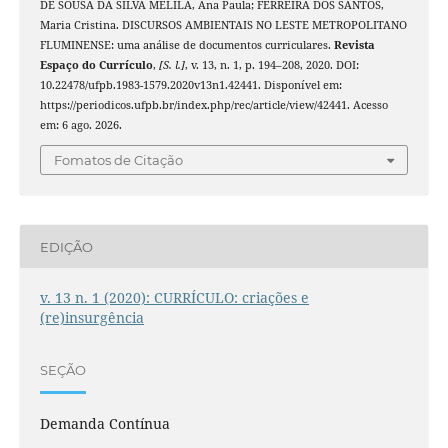
DE SOUSA DA SILVA MELILA, Ana Paula; FERREIRA DOS SANTOS,
Maria Cristina. DISCURSOS AMBIENTAIS NO LESTE METROPOLITANO
FLUMINENSE: uma análise de documentos curriculares.
Revista
Espaço do Currículo
,
[S. l.]
, v. 13, n. 1, p. 194–208, 2020. DOI:
10.22478/ufpb.1983-1579.2020v13n1.42441. Disponível em:
https://periodicos.ufpb.br/index.php/rec/article/view/42441. Acesso
em: 6 ago. 2026.
Fomatos de Citação
EDIÇÃO
v. 13 n. 1 (2020): CURRÍCULO: criações e
(re)insurgência
SEÇÃO
Demanda Contínua