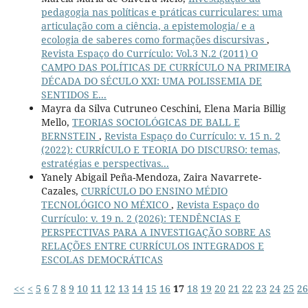
pedagogia nas políticas e práticas curriculares: uma
articulação com a ciência, a epistemologia/ e a
ecologia de saberes como formações discursivas
,
Revista Espaço do Currículo: Vol.3 N.2 (2011) O
CAMPO DAS POLÍTICAS DE CURRÍCULO NA PRIMEIRA
DÉCADA DO SÉCULO XXI: UMA POLISSEMIA DE
SENTIDOS E...
Mayra da Silva Cutruneo Ceschini, Elena Maria Billig
Mello,
TEORIAS SOCIOLÓGICAS DE BALL E
BERNSTEIN
,
Revista Espaço do Currículo: v. 15 n. 2
(2022): CURRÍCULO E TEORIA DO DISCURSO: temas,
estratégias e perspectivas...
Yanely Abigail Peña-Mendoza, Zaira Navarrete-
Cazales,
CURRÍCULO DO ENSINO MÉDIO
TECNOLÓGICO NO MÉXICO
,
Revista Espaço do
Currículo: v. 19 n. 2 (2026): TENDÊNCIAS E
PERSPECTIVAS PARA A INVESTIGAÇÃO SOBRE AS
RELAÇÕES ENTRE CURRÍCULOS INTEGRADOS E
ESCOLAS DEMOCRÁTICAS
<<
<
5
6
7
8
9
10
11
12
13
14
15
16
17
18
19
20
21
22
23
24
25
26