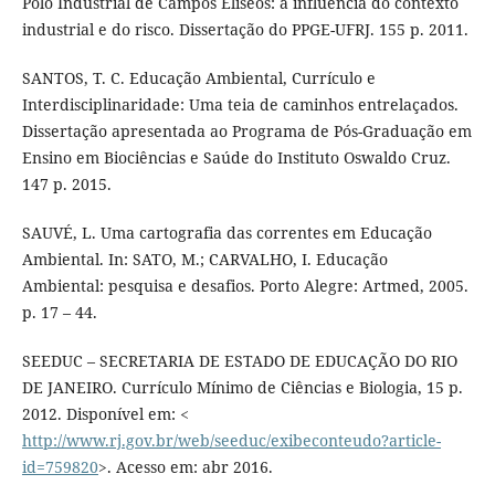
Pólo Industrial de Campos Elíseos: a influência do contexto
industrial e do risco. Dissertação do PPGE-UFRJ. 155 p. 2011.
SANTOS, T. C. Educação Ambiental, Currículo e
Interdisciplinaridade: Uma teia de caminhos entrelaçados.
Dissertação apresentada ao Programa de Pós-Graduação em
Ensino em Biociências e Saúde do Instituto Oswaldo Cruz.
147 p. 2015.
SAUVÉ, L. Uma cartografia das correntes em Educação
Ambiental. In: SATO, M.; CARVALHO, I. Educação
Ambiental: pesquisa e desafios. Porto Alegre: Artmed, 2005.
p. 17 – 44.
SEEDUC – SECRETARIA DE ESTADO DE EDUCAÇÃO DO RIO
DE JANEIRO. Currículo Mínimo de Ciências e Biologia, 15 p.
2012. Disponível em: <
http://www.rj.gov.br/web/seeduc/exibeconteudo?article-
id=759820
>. Acesso em: abr 2016.