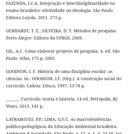
FAZENDA, I.C.A. Integração e interdisciplinaridade no
ensino brasileiro: efetividade ou ideologia. São Paulo:
Editora Loyola, 2011. 173 p.
GERHARDT, T. E.; SILVEIRA, D. T. Métodos de pesquisa.
Porto Alegre: Editora da UFRGS, 2009.
GIL, A.C. Como elaborar projetos de pesquisa. 4. ed. São
Paulo: Atlas, 175 p. 2002.
GOODSON, I. F. História de uma disciplina escolar: as
ciências. In.: GOODSON, I.F. (Org.). A construção social do
currículo. Lisboa: Educa, 1997. 53-78 p.
_______. Currículo: teoria e história. 14 ed. Petrópolis, RJ:
Vozes, 2013. 141 p.
LAYRARGUES, P.P.; LIMA, G.F.C. As macrotendências
político-pedagógicas da Educação Ambiental brasileira.
Ambiente & Sociedade. São Paulo, v. 17, n. 1, p. 23-40, jan.-