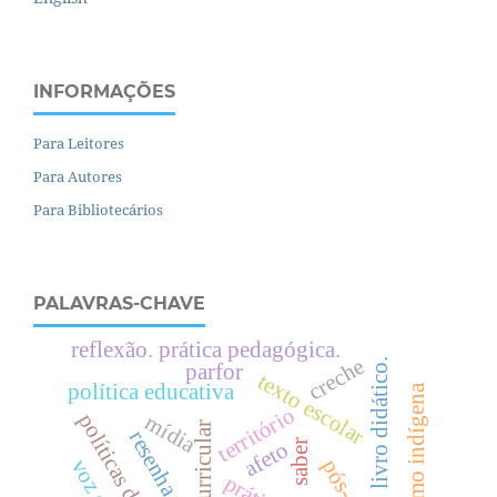
INFORMAÇÕES
Para Leitores
Para Autores
Para Bibliotecários
PALAVRAS-CHAVE
reflexão. prática pedagógica.
creche
livro didático.
parfor
texto escolar
política educativa
protagonismo indígena
território
mídia
resenha
afeto
saber