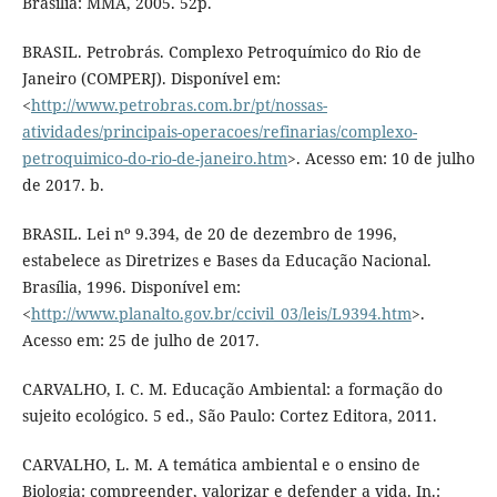
Brasília: MMA, 2005. 52p.
BRASIL. Petrobrás. Complexo Petroquímico do Rio de
Janeiro (COMPERJ). Disponível em:
<
http://www.petrobras.com.br/pt/nossas-
atividades/principais-operacoes/refinarias/complexo-
petroquimico-do-rio-de-janeiro.htm
>. Acesso em: 10 de julho
de 2017. b.
BRASIL. Lei nº 9.394, de 20 de dezembro de 1996,
estabelece as Diretrizes e Bases da Educação Nacional.
Brasília, 1996. Disponível em:
<
http://www.planalto.gov.br/ccivil_03/leis/L9394.htm
>.
Acesso em: 25 de julho de 2017.
CARVALHO, I. C. M. Educação Ambiental: a formação do
sujeito ecológico. 5 ed., São Paulo: Cortez Editora, 2011.
CARVALHO, L. M. A temática ambiental e o ensino de
Biologia: compreender, valorizar e defender a vida. In.: