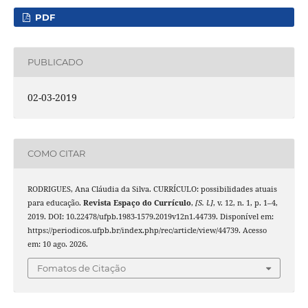
PDF
PUBLICADO
02-03-2019
COMO CITAR
RODRIGUES, Ana Cláudia da Silva. CURRÍCULO: possibilidades atuais
para educação.
Revista Espaço do Currículo
,
[S. l.]
, v. 12, n. 1, p. 1–4,
2019. DOI: 10.22478/ufpb.1983-1579.2019v12n1.44739. Disponível em:
https://periodicos.ufpb.br/index.php/rec/article/view/44739. Acesso
em: 10 ago. 2026.
Fomatos de Citação