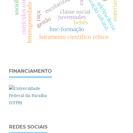
juventude / adolescência.
currículos cotidianos
sociologia
e
d
u
c
a
ç
ã
o
r
b
a
n
a
escolarização
heterogeneidade
classe social.
raça.
u
.
juventudes
gestão
bebês
bnc-formação
letramento científico crítico
FINANCIAMENTO
REDES SOCIAIS