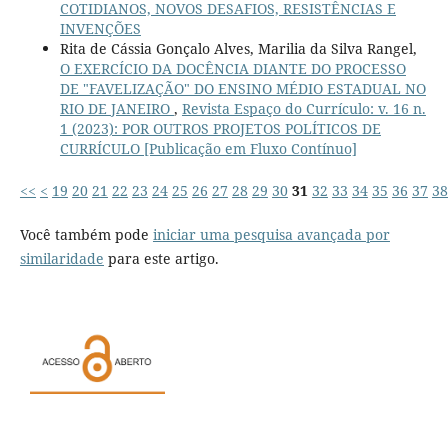
COTIDIANOS, NOVOS DESAFIOS, RESISTÊNCIAS E
INVENÇÕES
Rita de Cássia Gonçalo Alves, Marilia da Silva Rangel,
O EXERCÍCIO DA DOCÊNCIA DIANTE DO PROCESSO
DE "FAVELIZAÇÃO" DO ENSINO MÉDIO ESTADUAL NO
RIO DE JANEIRO
,
Revista Espaço do Currículo: v. 16 n.
1 (2023): POR OUTROS PROJETOS POLÍTICOS DE
CURRÍCULO [Publicação em Fluxo Contínuo]
<<
<
19
20
21
22
23
24
25
26
27
28
29
30
31
32
33
34
35
36
37
38
Você também pode
iniciar uma pesquisa avançada por
similaridade
para este artigo.