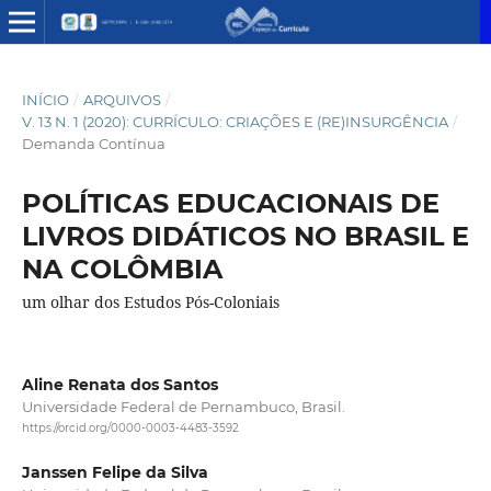
INÍCIO
/
ARQUIVOS
/
V. 13 N. 1 (2020): CURRÍCULO: CRIAÇÕES E (RE)INSURGÊNCIA
/
Demanda Contínua
POLÍTICAS EDUCACIONAIS DE
LIVROS DIDÁTICOS NO BRASIL E
NA COLÔMBIA
um olhar dos Estudos Pós-Coloniais
Aline Renata dos Santos
Universidade Federal de Pernambuco, Brasil.
https://orcid.org/0000-0003-4483-3592
Janssen Felipe da Silva