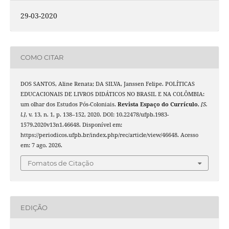
29-03-2020
COMO CITAR
DOS SANTOS, Aline Renata; DA SILVA, Janssen Felipe. POLÍTICAS
EDUCACIONAIS DE LIVROS DIDÁTICOS NO BRASIL E NA COLÔMBIA:
um olhar dos Estudos Pós-Coloniais.
Revista Espaço do Currículo
,
[S.
l.]
, v. 13, n. 1, p. 138–152, 2020. DOI: 10.22478/ufpb.1983-
1579.2020v13n1.46648. Disponível em:
https://periodicos.ufpb.br/index.php/rec/article/view/46648. Acesso
em: 7 ago. 2026.
Fomatos de Citação
EDIÇÃO