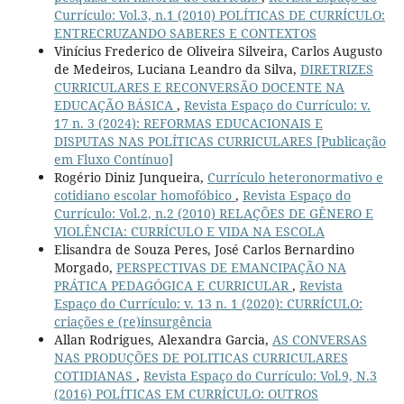
Currículo: Vol.3, n.1 (2010) POLÍTICAS DE CURRÍCULO:
ENTRECRUZANDO SABERES E CONTEXTOS
Vinícius Frederico de Oliveira Silveira, Carlos Augusto
de Medeiros, Luciana Leandro da Silva,
DIRETRIZES
CURRICULARES E RECONVERSÃO DOCENTE NA
EDUCAÇÃO BÁSICA
,
Revista Espaço do Currículo: v.
17 n. 3 (2024): REFORMAS EDUCACIONAIS E
DISPUTAS NAS POLÍTICAS CURRICULARES [Publicação
em Fluxo Contínuo]
Rogério Diniz Junqueira,
Currículo heteronormativo e
cotidiano escolar homofóbico
,
Revista Espaço do
Currículo: Vol.2, n.2 (2010) RELAÇÕES DE GÊNERO E
VIOLÊNCIA: CURRÍCULO E VIDA NA ESCOLA
Elisandra de Souza Peres, José Carlos Bernardino
Morgado,
PERSPECTIVAS DE EMANCIPAÇÃO NA
PRÁTICA PEDAGÓGICA E CURRICULAR
,
Revista
Espaço do Currículo: v. 13 n. 1 (2020): CURRÍCULO:
criações e (re)insurgência
Allan Rodrigues, Alexandra Garcia,
AS CONVERSAS
NAS PRODUÇÕES DE POLITICAS CURRICULARES
COTIDIANAS
,
Revista Espaço do Currículo: Vol.9, N.3
(2016) POLÍTICAS EM CURRÍCULO: OUTROS