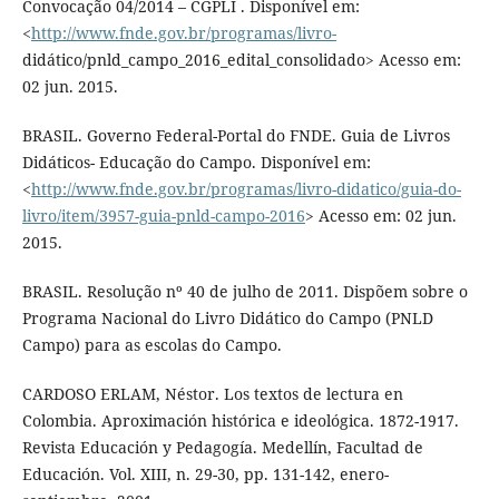
Convocação 04/2014 – CGPLI . Disponível em:
<
http://www.fnde.gov.br/programas/livro-
didático/pnld_campo_2016_edital_consolidado> Acesso em:
02 jun. 2015.
BRASIL. Governo Federal-Portal do FNDE. Guia de Livros
Didáticos- Educação do Campo. Disponível em:
<
http://www.fnde.gov.br/programas/livro-didatico/guia-do-
livro/item/3957-guia-pnld-campo-2016
> Acesso em: 02 jun.
2015.
BRASIL. Resolução nº 40 de julho de 2011. Dispõem sobre o
Programa Nacional do Livro Didático do Campo (PNLD
Campo) para as escolas do Campo.
CARDOSO ERLAM, Néstor. Los textos de lectura en
Colombia. Aproximación histórica e ideológica. 1872-1917.
Revista Educación y Pedagogía. Medellín, Facultad de
Educación. Vol. XIII, n. 29-30, pp. 131-142, enero-