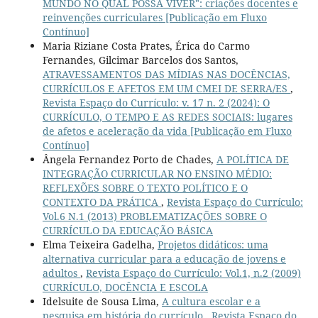
MUNDO NO QUAL POSSA VIVER": criações docentes e
reinvenções curriculares [Publicação em Fluxo
Contínuo]
Maria Riziane Costa Prates, Érica do Carmo
Fernandes, Gilcimar Barcelos dos Santos,
ATRAVESSAMENTOS DAS MÍDIAS NAS DOCÊNCIAS,
CURRÍCULOS E AFETOS EM UM CMEI DE SERRA/ES
,
Revista Espaço do Currículo: v. 17 n. 2 (2024): O
CURRÍCULO, O TEMPO E AS REDES SOCIAIS: lugares
de afetos e aceleração da vida [Publicação em Fluxo
Contínuo]
Ângela Fernandez Porto de Chades,
A POLÍTICA DE
INTEGRAÇÃO CURRICULAR NO ENSINO MÉDIO:
REFLEXÕES SOBRE O TEXTO POLÍTICO E O
CONTEXTO DA PRÁTICA
,
Revista Espaço do Currículo:
Vol.6 N.1 (2013) PROBLEMATIZAÇÕES SOBRE O
CURRÍCULO DA EDUCAÇÃO BÁSICA
Elma Teixeira Gadelha,
Projetos didáticos: uma
alternativa curricular para a educação de jovens e
adultos
,
Revista Espaço do Currículo: Vol.1, n.2 (2009)
CURRÍCULO, DOCÊNCIA E ESCOLA
Idelsuite de Sousa Lima,
A cultura escolar e a
pesquisa em história do currículo
,
Revista Espaço do