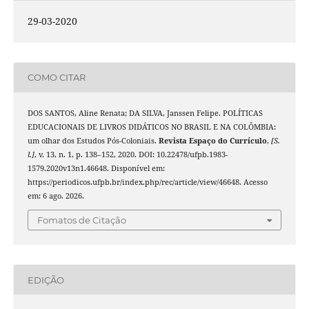
29-03-2020
COMO CITAR
DOS SANTOS, Aline Renata; DA SILVA, Janssen Felipe. POLÍTICAS
EDUCACIONAIS DE LIVROS DIDÁTICOS NO BRASIL E NA COLÔMBIA:
um olhar dos Estudos Pós-Coloniais.
Revista Espaço do Currículo
,
[S.
l.]
, v. 13, n. 1, p. 138–152, 2020. DOI: 10.22478/ufpb.1983-
1579.2020v13n1.46648. Disponível em:
https://periodicos.ufpb.br/index.php/rec/article/view/46648. Acesso
em: 6 ago. 2026.
Fomatos de Citação
EDIÇÃO