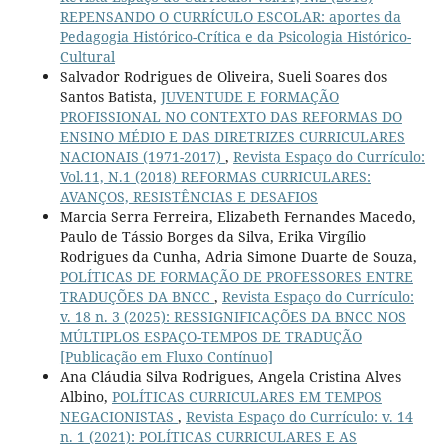
REPENSANDO O CURRÍCULO ESCOLAR: aportes da
Pedagogia Histórico-Crítica e da Psicologia Histórico-
Cultural
Salvador Rodrigues de Oliveira, Sueli Soares dos
Santos Batista,
JUVENTUDE E FORMAÇÃO
PROFISSIONAL NO CONTEXTO DAS REFORMAS DO
ENSINO MÉDIO E DAS DIRETRIZES CURRICULARES
NACIONAIS (1971-2017)
,
Revista Espaço do Currículo:
Vol.11, N.1 (2018) REFORMAS CURRICULARES:
AVANÇOS, RESISTÊNCIAS E DESAFIOS
Marcia Serra Ferreira, Elizabeth Fernandes Macedo,
Paulo de Tássio Borges da Silva, Erika Virgílio
Rodrigues da Cunha, Adria Simone Duarte de Souza,
POLÍTICAS DE FORMAÇÃO DE PROFESSORES ENTRE
TRADUÇÕES DA BNCC
,
Revista Espaço do Currículo:
v. 18 n. 3 (2025): RESSIGNIFICAÇÕES DA BNCC NOS
MÚLTIPLOS ESPAÇO-TEMPOS DE TRADUÇÃO
[Publicação em Fluxo Contínuo]
Ana Cláudia Silva Rodrigues, Angela Cristina Alves
Albino,
POLÍTICAS CURRICULARES EM TEMPOS
NEGACIONISTAS
,
Revista Espaço do Currículo: v. 14
n. 1 (2021): POLÍTICAS CURRICULARES E AS