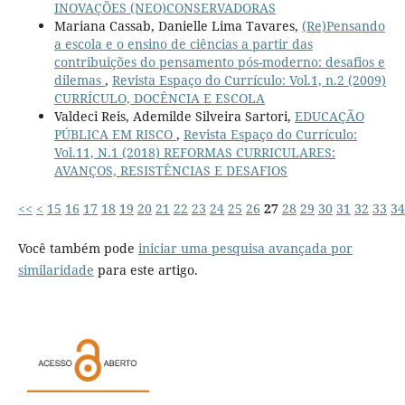
INOVAÇÕES (NEO)CONSERVADORAS
Mariana Cassab, Danielle Lima Tavares,
(Re)Pensando
a escola e o ensino de ciências a partir das
contribuições do pensamento pós-moderno: desafios e
dilemas
,
Revista Espaço do Currículo: Vol.1, n.2 (2009)
CURRÍCULO, DOCÊNCIA E ESCOLA
Valdeci Reis, Ademilde Silveira Sartori,
EDUCAÇÃO
PÚBLICA EM RISCO
,
Revista Espaço do Currículo:
Vol.11, N.1 (2018) REFORMAS CURRICULARES:
AVANÇOS, RESISTÊNCIAS E DESAFIOS
<<
<
15
16
17
18
19
20
21
22
23
24
25
26
27
28
29
30
31
32
33
34
Você também pode
iniciar uma pesquisa avançada por
similaridade
para este artigo.