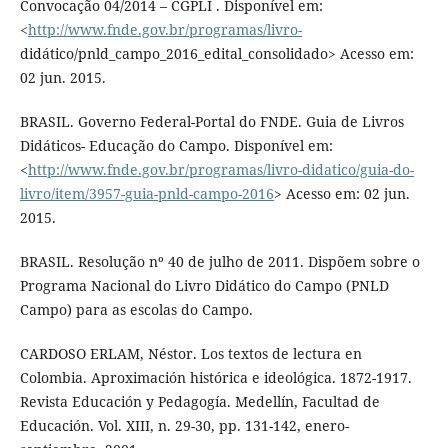
Convocação 04/2014 – CGPLI . Disponível em:
<
http://www.fnde.gov.br/programas/livro-
didático/pnld_campo_2016_edital_consolidado> Acesso em:
02 jun. 2015.
BRASIL. Governo Federal-Portal do FNDE. Guia de Livros
Didáticos- Educação do Campo. Disponível em:
<
http://www.fnde.gov.br/programas/livro-didatico/guia-do-
livro/item/3957-guia-pnld-campo-2016
> Acesso em: 02 jun.
2015.
BRASIL. Resolução nº 40 de julho de 2011. Dispõem sobre o
Programa Nacional do Livro Didático do Campo (PNLD
Campo) para as escolas do Campo.
CARDOSO ERLAM, Néstor. Los textos de lectura en
Colombia. Aproximación histórica e ideológica. 1872-1917.
Revista Educación y Pedagogía. Medellín, Facultad de
Educación. Vol. XIII, n. 29-30, pp. 131-142, enero-