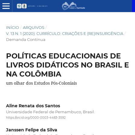
INÍCIO
/
ARQUIVOS
/
V. 13 N. 1 (2020): CURRÍCULO: CRIAÇÕES E (RE)INSURGÊNCIA
/
Demanda Contínua
POLÍTICAS EDUCACIONAIS DE
LIVROS DIDÁTICOS NO BRASIL E
NA COLÔMBIA
um olhar dos Estudos Pós-Coloniais
Aline Renata dos Santos
Universidade Federal de Pernambuco, Brasil.
https://orcid.org/0000-0003-4483-3592
Janssen Felipe da Silva