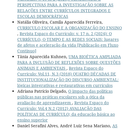
PERSPECTIVAS PARA A INVESTIGAÇÃO SOBRE AS
RELAÇÕES ENTRE CURRÍCULOS INTEGRADOS E
ESCOLAS DEMOCRÁTICAS
Natália Oliveira, Camila Aparecida Ferreira,
CURRICULO ESCOLAR E A ORGANIZAÇÃO DO ENSINO
,
Revista Espaço do Currículo: v. 17 n. 2 (2024): O
CURRÍCULO, O TEMPO E AS REDES SOCIAIS: lugares
de afetos e aceleração da vida [Publicação em Fluxo
Contínuo]
Tânia Aparecida Kuhnen,
UMA BIOÉTICA AMPLIADA
PARA A INCLUSÃO DE REFLEXÕES SOBRE QUESTÕES
ANIMAIS E AMBIENTAIS
,
Revista Espaço do
Currículo: Vol.11, N.3 (2018) QUATRO DÉCADAS DE
INSTITUCIONALIZAÇÃO DO DISCURSO AMBIENTAL:
lógicas integrativas e restaurativas em currículos
Adriana Patrício Delgado,
O impacto das políticas
públicas nas práticas escolares sob a ótica da
avaliação de aprendizagem
,
Revista Espaço do
Currículo: Vol.4 N.2 (2012) AVALIAÇÃO DAS
POLÍTICAS DE CURRÍCULO; da educação básica ao
ensino superior
Daniel Serafini Alves, André Luiz Sena Mariano,
AS