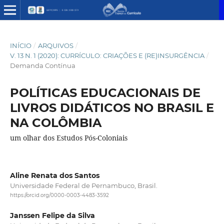
INÍCIO
/
ARQUIVOS
/
V. 13 N. 1 (2020): CURRÍCULO: CRIAÇÕES E (RE)INSURGÊNCIA
/
Demanda Contínua
POLÍTICAS EDUCACIONAIS DE
LIVROS DIDÁTICOS NO BRASIL E
NA COLÔMBIA
um olhar dos Estudos Pós-Coloniais
Aline Renata dos Santos
Universidade Federal de Pernambuco, Brasil.
https://orcid.org/0000-0003-4483-3592
Janssen Felipe da Silva