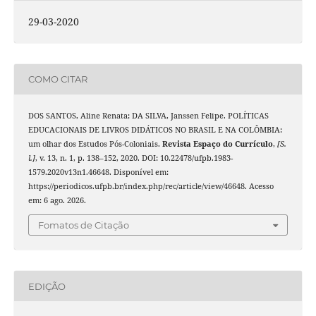
29-03-2020
COMO CITAR
DOS SANTOS, Aline Renata; DA SILVA, Janssen Felipe. POLÍTICAS
EDUCACIONAIS DE LIVROS DIDÁTICOS NO BRASIL E NA COLÔMBIA:
um olhar dos Estudos Pós-Coloniais.
Revista Espaço do Currículo
,
[S.
l.]
, v. 13, n. 1, p. 138–152, 2020. DOI: 10.22478/ufpb.1983-
1579.2020v13n1.46648. Disponível em:
https://periodicos.ufpb.br/index.php/rec/article/view/46648. Acesso
em: 6 ago. 2026.
Fomatos de Citação
EDIÇÃO