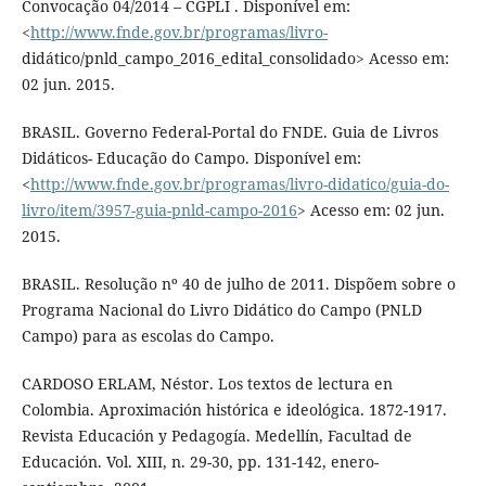
Convocação 04/2014 – CGPLI . Disponível em:
<
http://www.fnde.gov.br/programas/livro-
didático/pnld_campo_2016_edital_consolidado> Acesso em:
02 jun. 2015.
BRASIL. Governo Federal-Portal do FNDE. Guia de Livros
Didáticos- Educação do Campo. Disponível em:
<
http://www.fnde.gov.br/programas/livro-didatico/guia-do-
livro/item/3957-guia-pnld-campo-2016
> Acesso em: 02 jun.
2015.
BRASIL. Resolução nº 40 de julho de 2011. Dispõem sobre o
Programa Nacional do Livro Didático do Campo (PNLD
Campo) para as escolas do Campo.
CARDOSO ERLAM, Néstor. Los textos de lectura en
Colombia. Aproximación histórica e ideológica. 1872-1917.
Revista Educación y Pedagogía. Medellín, Facultad de
Educación. Vol. XIII, n. 29-30, pp. 131-142, enero-