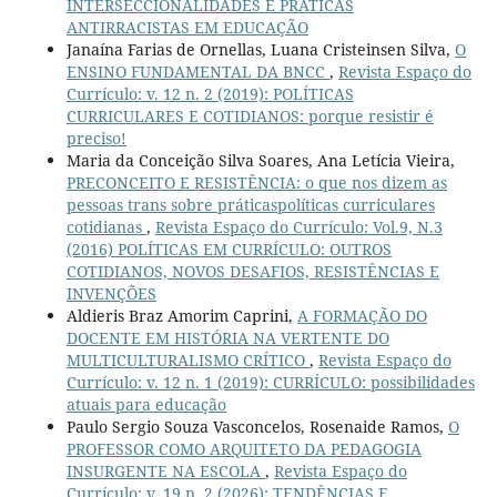
INTERSECCIONALIDADES E PRÁTICAS
ANTIRRACISTAS EM EDUCAÇÃO
Janaína Farias de Ornellas, Luana Cristeinsen Silva,
O
ENSINO FUNDAMENTAL DA BNCC
,
Revista Espaço do
Currículo: v. 12 n. 2 (2019): POLÍTICAS
CURRICULARES E COTIDIANOS: porque resistir é
preciso!
Maria da Conceição Silva Soares, Ana Letícia Vieira,
PRECONCEITO E RESISTÊNCIA: o que nos dizem as
pessoas trans sobre práticaspolíticas curriculares
cotidianas
,
Revista Espaço do Currículo: Vol.9, N.3
(2016) POLÍTICAS EM CURRÍCULO: OUTROS
COTIDIANOS, NOVOS DESAFIOS, RESISTÊNCIAS E
INVENÇÕES
Aldieris Braz Amorim Caprini,
A FORMAÇÃO DO
DOCENTE EM HISTÓRIA NA VERTENTE DO
MULTICULTURALISMO CRÍTICO
,
Revista Espaço do
Currículo: v. 12 n. 1 (2019): CURRÍCULO: possibilidades
atuais para educação
Paulo Sergio Souza Vasconcelos, Rosenaide Ramos,
O
PROFESSOR COMO ARQUITETO DA PEDAGOGIA
INSURGENTE NA ESCOLA
,
Revista Espaço do
Currículo: v. 19 n. 2 (2026): TENDÊNCIAS E