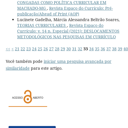
CONGADAS COMO POLÍTICA CURRICULAR EM
MACHADO-MG
,
Revista Espaço do Currículo: Pré-
publicação/Ahead of Print (AOP)
Lucinete Gadelha, Márcia Alessandra Beltrão Soares,
TEORIAS CURRICULARES
,
Revista Espaço do
Currículo: v. 14 n. Especial (2021): DESLOCAMENTOS
METODOLÓGICOS NAS PESQUISAS EM CURRÍCULO
<<
<
21
22
23
24
25
26
27
28
29
30
31
32
33
34
35
36
37
38
39
40
Você também pode
iniciar uma pesquisa avançada por
similaridade
para este artigo.