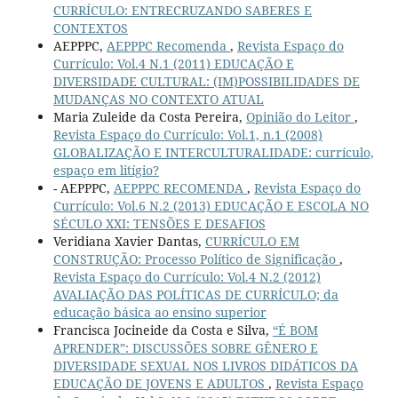
CURRÍCULO: ENTRECRUZANDO SABERES E
CONTEXTOS
AEPPPC,
AEPPPC Recomenda
,
Revista Espaço do
Currículo: Vol.4 N.1 (2011) EDUCAÇÃO E
DIVERSIDADE CULTURAL: (IM)POSSIBILIDADES DE
MUDANÇAS NO CONTEXTO ATUAL
Maria Zuleide da Costa Pereira,
Opinião do Leitor
,
Revista Espaço do Currículo: Vol.1, n.1 (2008)
GLOBALIZAÇÃO E INTERCULTURALIDADE: currículo,
espaço em litígio?
- AEPPPC,
AEPPPC RECOMENDA
,
Revista Espaço do
Currículo: Vol.6 N.2 (2013) EDUCAÇÃO E ESCOLA NO
SÉCULO XXI: TENSÕES E DESAFIOS
Veridiana Xavier Dantas,
CURRÍCULO EM
CONSTRUÇÃO: Processo Político de Significação
,
Revista Espaço do Currículo: Vol.4 N.2 (2012)
AVALIAÇÃO DAS POLÍTICAS DE CURRÍCULO; da
educação básica ao ensino superior
Francisca Jocineide da Costa e Silva,
“É BOM
APRENDER”: DISCUSSÕES SOBRE GÊNERO E
DIVERSIDADE SEXUAL NOS LIVROS DIDÁTICOS DA
EDUCAÇÃO DE JOVENS E ADULTOS
,
Revista Espaço