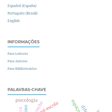
Español (España)
Português (Brasil)
English
INFORMAÇÕES
Para Leitores
Para Autores
Para Bibliotecários
PALAVRAS-CHAVE
psicologia
pré-escola
creche