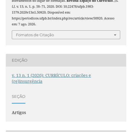
borramentos do lugar de formação.
Revista Espaço do Currículo
,
[S.
l.]
, v. 13, n. 1, p. 58–71, 2020. DOI: 10.22478/ufpb.1983-
1579.2020v13n1.50920. Disponível em:
https://periodicos.ufpb.br/index.php/rec/article/view/50920. Acesso
em: 7 ago. 2026.
Fomatos de Citação
EDIÇÃO
v. 13 n. 1 (2020): CURRÍCULO: criações e
(re)insurgência
SEÇÃO
Artigos