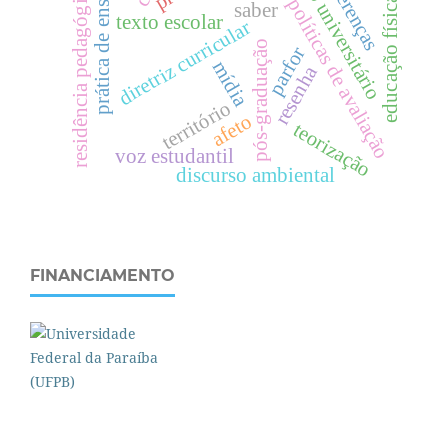
espaço universitário
diferenças
prática de ensino
residência pedagógica
.
políticas de avaliação
saber
texto escolar
diretriz curricular
pós-graduação
e
d
u
c
a
ç
ã
o
f
í
s
i
c
a
parfor
mídia
resenha
território
afeto
teorização
voz estudantil
discurso ambiental
FINANCIAMENTO