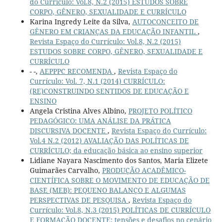
do Currículo: Vol.8, N.2 (2015) ESTUDOS SOBRE
CORPO, GÊNERO, SEXUALIDADE E CURRÍCULO
Karina Ingredy Leite da Silva,
AUTOCONCEITO DE
GÊNERO EM CRIANÇAS DA EDUCAÇÃO INFANTIL
,
Revista Espaço do Currículo: Vol.8, N.2 (2015)
ESTUDOS SOBRE CORPO, GÊNERO, SEXUALIDADE E
CURRÍCULO
- -,
AEPPPC RECOMENDA
,
Revista Espaço do
Currículo: Vol. 7, N.1 (2014) CURRÍCULO:
(RE)CONSTRUINDO SENTIDOS DE EDUCAÇÃO E
ENSINO
Angela Cristina Alves Albino,
PROJETO POLÍTICO
PEDAGÓGICO: UMA ANÁLISE DA PRÁTICA
DISCURSIVA DOCENTE
,
Revista Espaço do Currículo:
Vol.4 N.2 (2012) AVALIAÇÃO DAS POLÍTICAS DE
CURRÍCULO; da educação básica ao ensino superior
Lidiane Nayara Nascimento dos Santos, Maria Elizete
Guimarães Carvalho,
PRODUÇÃO ACADÊMICO-
CIENTÍFICA SOBRE O MOVIMENTO DE EDUCAÇÃO DE
BASE (MEB): PEQUENO BALANÇO E ALGUMAS
PERSPECTIVAS DE PESQUISA
,
Revista Espaço do
Currículo: Vol.8, N.3 (2015) POLÍTICAS DE CURRÍCULO
E FORMAÇÃO DOCENTE: tensões e desafios no cenário