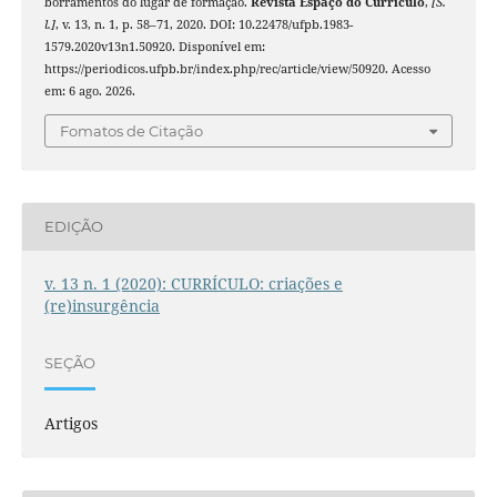
borramentos do lugar de formação.
Revista Espaço do Currículo
,
[S.
l.]
, v. 13, n. 1, p. 58–71, 2020. DOI: 10.22478/ufpb.1983-
1579.2020v13n1.50920. Disponível em:
https://periodicos.ufpb.br/index.php/rec/article/view/50920. Acesso
em: 6 ago. 2026.
Fomatos de Citação
EDIÇÃO
v. 13 n. 1 (2020): CURRÍCULO: criações e
(re)insurgência
SEÇÃO
Artigos