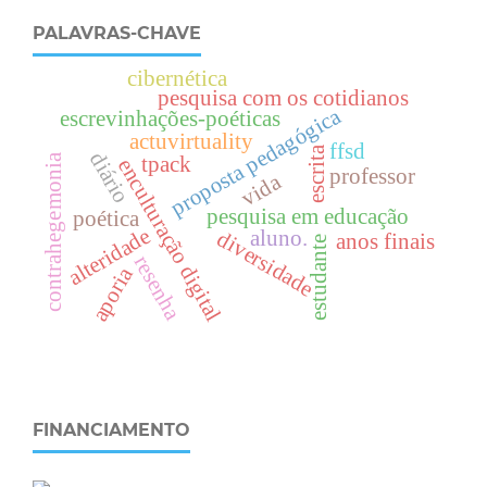
PALAVRAS-CHAVE
cibernética
pesquisa com os cotidianos
proposta pedagógica
escrevinhações-poéticas
actuvirtuality
ffsd
escrita
diário
contrahegemonia
tpack
enculturação digital
professor
vida
pesquisa em educação
poética
alteridade
diversidade
aluno.
anos finais
estudante
resenha
aporia
FINANCIAMENTO