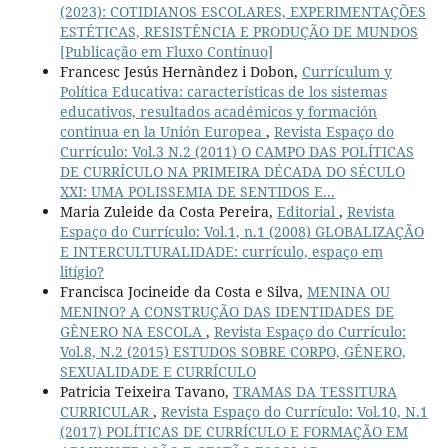
(2023): COTIDIANOS ESCOLARES, EXPERIMENTAÇÕES
ESTÉTICAS, RESISTÊNCIA E PRODUÇÃO DE MUNDOS
[Publicação em Fluxo Contínuo]
Francesc Jesús Hernàndez i Dobon,
Currículum y
Política Educativa: características de los sistemas
educativos, resultados académicos y formación
continua en la Unión Europea
,
Revista Espaço do
Currículo: Vol.3 N.2 (2011) O CAMPO DAS POLÍTICAS
DE CURRÍCULO NA PRIMEIRA DÉCADA DO SÉCULO
XXI: UMA POLISSEMIA DE SENTIDOS E...
Maria Zuleide da Costa Pereira,
Editorial
,
Revista
Espaço do Currículo: Vol.1, n.1 (2008) GLOBALIZAÇÃO
E INTERCULTURALIDADE: currículo, espaço em
litígio?
Francisca Jocineide da Costa e Silva,
MENINA OU
MENINO? A CONSTRUÇÃO DAS IDENTIDADES DE
GÊNERO NA ESCOLA
,
Revista Espaço do Currículo:
Vol.8, N.2 (2015) ESTUDOS SOBRE CORPO, GÊNERO,
SEXUALIDADE E CURRÍCULO
Patricia Teixeira Tavano,
TRAMAS DA TESSITURA
CURRICULAR
,
Revista Espaço do Currículo: Vol.10, N.1
(2017) POLÍTICAS DE CURRÍCULO E FORMAÇÃO EM