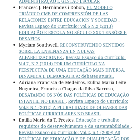
ADMINISTRAÇÃO E GESTÃO ESCOLAR
Francesc J. Hernàndez i Dobon,
EL MODELO
TRIÁDICO CMB DE COMPRENSIÓN DE LAS
RELACIONES ENTRE EDUCACIÓN Y SOCIEDAD
,
Revista Espaço do Currículo: Vol.6 N.2 (2013)
EDUCAÇÃO E ESCOLA NO SÉCULO XXI: TENSÕES E
DESAFIOS
Myriam Southwell,
RECONSTRUYENDO SENTIDOS
SOBRE LA ENSEÑANZA EN NUEVAS
ALFABETIZACIONES
,
Revista Espaço do Currículo:
Vol.7, N.2 (2014) POR UM CURRÍCULO NA
PERSPECTIVA DE UMA EDUCAÇÃO MAIS DIVERSA,
DINÂMICA E DEMOCRÁTICA: debates atuais..
Adriana Francisca de Medeiros, Eulina Maria Leite
Nogueira, Francisca Chagas da Silva Barroso,
DESATANDO OS NÓS DAS POLÍTICAS DE EDUCAÇÃO
INFANTIL NO BRASIL
,
Revista Espaço do Currículo:
Vol.5 N.1 (2012) A PLURALIDADE DE OLHARES DAS
POLÍTICAS CURRICULARES NO BRASIL
Emília Maria da T. Prestes,
Educação e trabalho:
requisitos do desenvolvimento e da sustentabilidade
,
Revista Espaço do Currículo: Vol.2, n.1 (2009) AS
POLÍTICAS DE EDUCAÇÃO E DE QUALIFICAÇÃO DOS