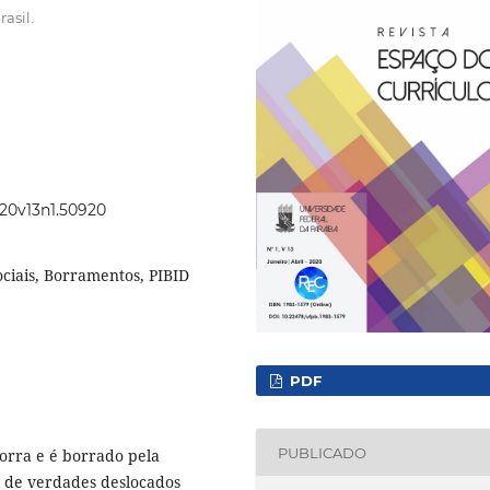
asil.
020v13n1.50920
ociais, Borramentos, PIBID
PDF
PUBLICADO
borra e é borrado pela
s de verdades deslocados