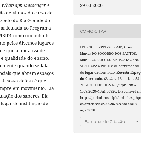
:
Whatsapp Messenger
e
29-03-2020
ão de alunos do curso de
Estado do Rio Grande do
 articulada ao Programa
COMO CITAR
 (PIBID) como um potente
o pelos diversos lugares
FELICIO FERREIRA TOMÉ, Claudia
 é que a tentativa de
Maria; DO SOCORRO DOS SANTOS,
 e qualidade do ensino,
Maria. CURRÍCULO EM POSTAGENS
almente quando se fala
VIRTUAIS: o PIBID e os borramentos
sociais que abrem espaços
do lugar de formação.
Revista Espaç
do Currículo
,
[S. l.]
, v. 13, n. 1, p. 58
. A nossa defesa é que
71, 2020. DOI: 10.22478/ufpb.1983-
 sempre em movimento. Ela
1579.2020v13n1.50920. Disponível em
lação dos saberes. Ela
https://periodicos.ufpb.br/index.php/
ugar de instituição de
ec/article/view/50920. Acesso em: 8
ago. 2026.
Fomatos de Citação