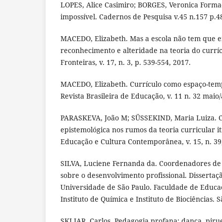
LOPES, Alice Casimiro; BORGES, Veronica Forma
impossível. Cadernos de Pesquisa v.45 n.157 p.486
MACEDO, Elizabeth. Mas a escola não tem que e
reconhecimento e alteridade na teoria do currí
Fronteiras, v. 17, n. 3, p. 539-554, 2017.
MACEDO, Elizabeth. Currículo como espaço-tempo
Revista Brasileira de Educação, v. 11 n. 32 maio/
PARASKEVA, João M; SÜSSEKIND, Maria Luiza. C
epistemológica nos rumos da teoria curricular it
Educação e Cultura Contemporânea, v. 15, n. 39
SILVA, Luciene Fernanda da. Coordenadores de 
sobre o desenvolvimento profissional. Dissertaç
Universidade de São Paulo. Faculdade de Educaçã
Instituto de Química e Instituto de Biociências. 
SKLIAR, Carlos. Pedagogia profana: dança, piru