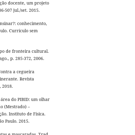
ção docente, um projeto
-507 jul./set. 2015.
nsinar?: conhecimento,
culo. Currículo sem
 de fronteira cultural.
ago., p. 285-372, 2006.
ontra a cegueira
inerante. Revista
, 2018.
área do PIBID: um olhar
ão (Mestrado) –
o. Instituto de Física.
São Paulo. 2015.
etas e mascaradas. Trad,