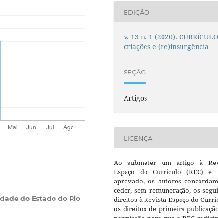
EDIÇÃO
v. 13 n. 1 (2020): CURRÍCULO
criações e (re)insurgência
SEÇÃO
Artigos
LICENÇA
Ao submeter um artigo à Rev
Espaço do Currículo (REC) e t
aprovado, os autores concorda
ceder, sem remuneração, os segui
idade do Estado do Rio
direitos à Revista Espaço do Currí
os direitos de primeira publicaçã