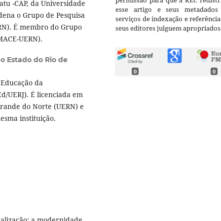
permissão para que a REC redistr
atu -CAP, da Universidade
esse artigo e seus metadados
dena o Grupo de Pesquisa
serviços de indexação e referênci
ERN). É membro do Grupo
seus editores julguem apropriados
ORMACE-UERN).
o Estado do Rio de
0
0
 Educação da
Ed/UERJ). É licenciada em
Grande do Norte (UERN) e
sma instituição.
balização: a modernidade