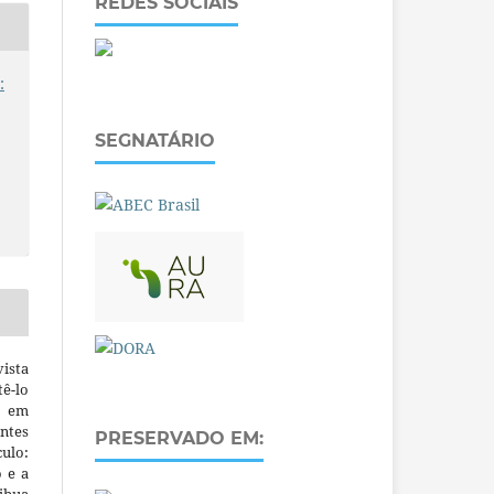
REDES SOCIAIS
:
SEGNATÁRIO
ista
ê-lo
m em
ntes
PRESERVADO EM:
culo:
o e a