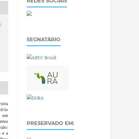
REDES SOCIAIS
:
SEGNATÁRIO
ista
ê-lo
m em
ntes
PRESERVADO EM:
culo:
o e a