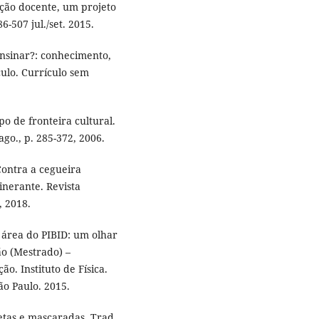
ção docente, um projeto
-507 jul./set. 2015.
nsinar?: conhecimento,
culo. Currículo sem
 de fronteira cultural.
ago., p. 285-372, 2006.
ontra a cegueira
inerante. Revista
, 2018.
área do PIBID: um olhar
ão (Mestrado) –
o. Instituto de Física.
São Paulo. 2015.
etas e mascaradas. Trad,