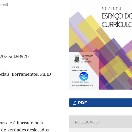
asil.
020v13n1.50920
ociais, Borramentos, PIBID
PDF
PUBLICADO
borra e é borrado pela
s de verdades deslocados