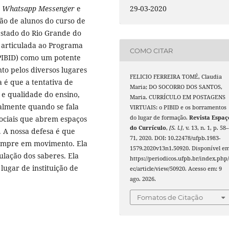
:
Whatsapp Messenger
e
29-03-2020
ão de alunos do curso de
Estado do Rio Grande do
 articulada ao Programa
COMO CITAR
 (PIBID) como um potente
o pelos diversos lugares
FELICIO FERREIRA TOMÉ, Claudia
 é que a tentativa de
Maria; DO SOCORRO DOS SANTOS,
 e qualidade do ensino,
Maria. CURRÍCULO EM POSTAGENS
almente quando se fala
VIRTUAIS: o PIBID e os borramentos
sociais que abrem espaços
do lugar de formação.
Revista Espaç
do Currículo
,
[S. l.]
, v. 13, n. 1, p. 58
. A nossa defesa é que
71, 2020. DOI: 10.22478/ufpb.1983-
 sempre em movimento. Ela
1579.2020v13n1.50920. Disponível em
lação dos saberes. Ela
https://periodicos.ufpb.br/index.php/
ugar de instituição de
ec/article/view/50920. Acesso em: 9
ago. 2026.
Fomatos de Citação