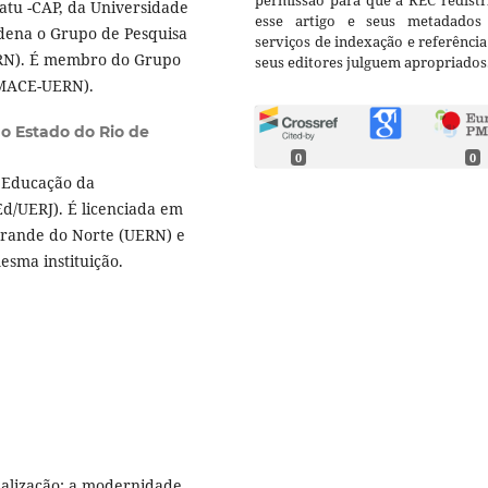
permissão para que a REC redistr
atu -CAP, da Universidade
esse artigo e seus metadados
dena o Grupo de Pesquisa
serviços de indexação e referênci
ERN). É membro do Grupo
seus editores julguem apropriados
ORMACE-UERN).
o Estado do Rio de
0
0
 Educação da
Ed/UERJ). É licenciada em
Grande do Norte (UERN) e
sma instituição.
balização: a modernidade