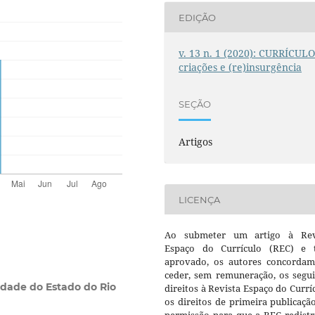
EDIÇÃO
v. 13 n. 1 (2020): CURRÍCULO
criações e (re)insurgência
SEÇÃO
Artigos
LICENÇA
Ao submeter um artigo à Rev
Espaço do Currículo (REC) e t
aprovado, os autores concorda
ceder, sem remuneração, os segui
idade do Estado do Rio
direitos à Revista Espaço do Currí
os direitos de primeira publicaçã