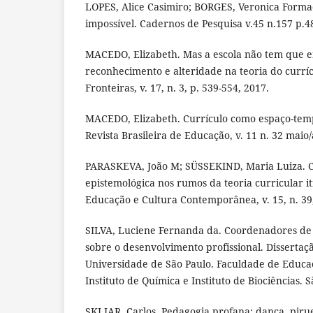
LOPES, Alice Casimiro; BORGES, Veronica Forma
impossível. Cadernos de Pesquisa v.45 n.157 p.486
MACEDO, Elizabeth. Mas a escola não tem que e
reconhecimento e alteridade na teoria do currí
Fronteiras, v. 17, n. 3, p. 539-554, 2017.
MACEDO, Elizabeth. Currículo como espaço-tempo
Revista Brasileira de Educação, v. 11 n. 32 maio/
PARASKEVA, João M; SÜSSEKIND, Maria Luiza. C
epistemológica nos rumos da teoria curricular it
Educação e Cultura Contemporânea, v. 15, n. 39
SILVA, Luciene Fernanda da. Coordenadores de 
sobre o desenvolvimento profissional. Dissertaç
Universidade de São Paulo. Faculdade de Educaçã
Instituto de Química e Instituto de Biociências. 
SKLIAR, Carlos. Pedagogia profana: dança, piru