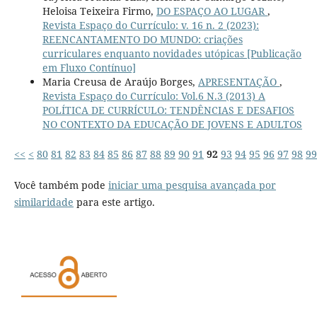
Heloisa Teixeira Firmo,
DO ESPAÇO AO LUGAR
,
Revista Espaço do Currículo: v. 16 n. 2 (2023):
REENCANTAMENTO DO MUNDO: criações
curriculares enquanto novidades utópicas [Publicação
em Fluxo Contínuo]
Maria Creusa de Araújo Borges,
APRESENTAÇÃO
,
Revista Espaço do Currículo: Vol.6 N.3 (2013) A
POLÍTICA DE CURRÍCULO: TENDÊNCIAS E DESAFIOS
NO CONTEXTO DA EDUCAÇÃO DE JOVENS E ADULTOS
<<
<
80
81
82
83
84
85
86
87
88
89
90
91
92
93
94
95
96
97
98
99
Você também pode
iniciar uma pesquisa avançada por
similaridade
para este artigo.