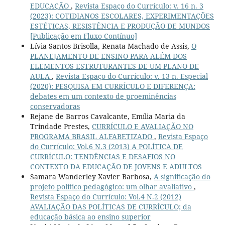
EDUCAÇÃO
,
Revista Espaço do Currículo: v. 16 n. 3
(2023): COTIDIANOS ESCOLARES, EXPERIMENTAÇÕES
ESTÉTICAS, RESISTÊNCIA E PRODUÇÃO DE MUNDOS
[Publicação em Fluxo Contínuo]
Lívia Santos Brisolla, Renata Machado de Assis,
O
PLANEJAMENTO DE ENSINO PARA ALÉM DOS
ELEMENTOS ESTRUTURANTES DE UM PLANO DE
AULA
,
Revista Espaço do Currículo: v. 13 n. Especial
(2020): PESQUISA EM CURRÍCULO E DIFERENÇA:
debates em um contexto de proeminências
conservadoras
Rejane de Barros Cavalcante, Emília Maria da
Trindade Prestes,
CURRÍCULO E AVALIAÇÃO NO
PROGRAMA BRASIL ALFABETIZADO
,
Revista Espaço
do Currículo: Vol.6 N.3 (2013) A POLÍTICA DE
CURRÍCULO: TENDÊNCIAS E DESAFIOS NO
CONTEXTO DA EDUCAÇÃO DE JOVENS E ADULTOS
Samara Wanderley Xavier Barbosa,
A significação do
projeto político pedagógico: um olhar avaliativo
,
Revista Espaço do Currículo: Vol.4 N.2 (2012)
AVALIAÇÃO DAS POLÍTICAS DE CURRÍCULO; da
educação básica ao ensino superior