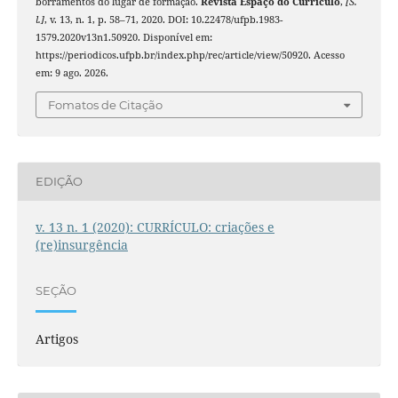
borramentos do lugar de formação.
Revista Espaço do Currículo
,
[S.
l.]
, v. 13, n. 1, p. 58–71, 2020. DOI: 10.22478/ufpb.1983-
1579.2020v13n1.50920. Disponível em:
https://periodicos.ufpb.br/index.php/rec/article/view/50920. Acesso
em: 9 ago. 2026.
Fomatos de Citação
EDIÇÃO
v. 13 n. 1 (2020): CURRÍCULO: criações e
(re)insurgência
SEÇÃO
Artigos