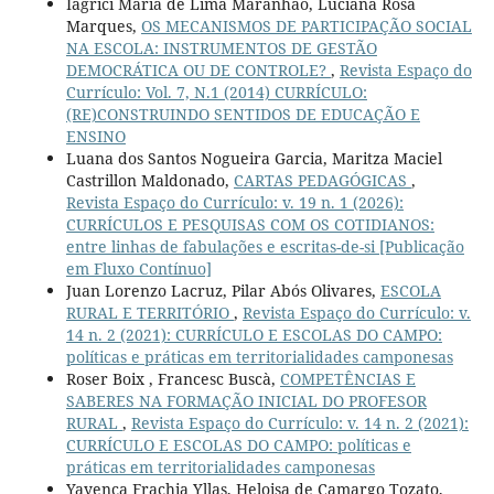
Iágrici Maria de Lima Maranhão, Luciana Rosa
Marques,
OS MECANISMOS DE PARTICIPAÇÃO SOCIAL
NA ESCOLA: INSTRUMENTOS DE GESTÃO
DEMOCRÁTICA OU DE CONTROLE?
,
Revista Espaço do
Currículo: Vol. 7, N.1 (2014) CURRÍCULO:
(RE)CONSTRUINDO SENTIDOS DE EDUCAÇÃO E
ENSINO
Luana dos Santos Nogueira Garcia, Maritza Maciel
Castrillon Maldonado,
CARTAS PEDAGÓGICAS
,
Revista Espaço do Currículo: v. 19 n. 1 (2026):
CURRÍCULOS E PESQUISAS COM OS COTIDIANOS:
entre linhas de fabulações e escritas-de-si [Publicação
em Fluxo Contínuo]
Juan Lorenzo Lacruz, Pilar Abós Olivares,
ESCOLA
RURAL E TERRITÓRIO
,
Revista Espaço do Currículo: v.
14 n. 2 (2021): CURRÍCULO E ESCOLAS DO CAMPO:
políticas e práticas em territorialidades camponesas
Roser Boix , Francesc Buscà,
COMPETÊNCIAS E
SABERES NA FORMAÇÃO INICIAL DO PROFESOR
RURAL
,
Revista Espaço do Currículo: v. 14 n. 2 (2021):
CURRÍCULO E ESCOLAS DO CAMPO: políticas e
práticas em territorialidades camponesas
Yayenca Frachia Yllas, Heloisa de Camargo Tozato,