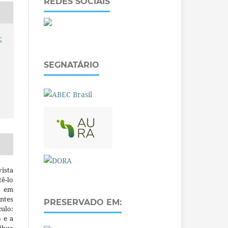
REDES SOCIAIS
:
SEGNATÁRIO
ista
ê-lo
m em
ntes
PRESERVADO EM:
culo:
o e a