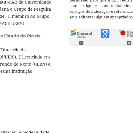
permissão para que a REC redistr
atu -CAP, da Universidade
esse artigo e seus metadados
dena o Grupo de Pesquisa
serviços de indexação e referênci
ERN). É membro do Grupo
seus editores julguem apropriados
ORMACE-UERN).
o Estado do Rio de
0
0
 Educação da
Ed/UERJ). É licenciada em
Grande do Norte (UERN) e
sma instituição.
balização: a modernidade