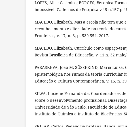
LOPES, Alice Casimiro; BORGES, Veronica Forma
impossível. Cadernos de Pesquisa v.45 n.157 p.486
MACEDO, Elizabeth. Mas a escola não tem que e
reconhecimento e alteridade na teoria do currí
Fronteiras, v. 17, n. 3, p. 539-554, 2017.
MACEDO, Elizabeth. Currículo como espaço-tempo
Revista Brasileira de Educação, v. 11 n. 32 maio/
PARASKEVA, João M; SÜSSEKIND, Maria Luiza. C
epistemológica nos rumos da teoria curricular it
Educação e Cultura Contemporânea, v. 15, n. 39
SILVA, Luciene Fernanda da. Coordenadores de 
sobre o desenvolvimento profissional. Dissertaç
Universidade de São Paulo. Faculdade de Educaçã
Instituto de Química e Instituto de Biociências. 
SKLIAR, Carlos. Pedagogia profana: dança, piru