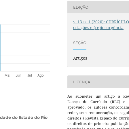
EDIÇÃO
v. 13 n. 1 (2020): CURRÍCULO
criações e (re)insurgência
SEÇÃO
Artigos
LICENÇA
Ao submeter um artigo à Rev
Espaço do Currículo (REC) e t
aprovado, os autores concorda
ceder, sem remuneração, os segui
idade do Estado do Rio
direitos à Revista Espaço do Currí
os direitos de primeira publicaçã