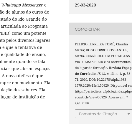
:
Whatsapp Messenger
e
29-03-2020
ão de alunos do curso de
Estado do Rio Grande do
 articulada ao Programa
COMO CITAR
 (PIBID) como um potente
o pelos diversos lugares
FELICIO FERREIRA TOMÉ, Claudia
 é que a tentativa de
Maria; DO SOCORRO DOS SANTOS,
 e qualidade do ensino,
Maria. CURRÍCULO EM POSTAGENS
almente quando se fala
VIRTUAIS: o PIBID e os borramentos
sociais que abrem espaços
do lugar de formação.
Revista Espaç
do Currículo
,
[S. l.]
, v. 13, n. 1, p. 58
. A nossa defesa é que
71, 2020. DOI: 10.22478/ufpb.1983-
 sempre em movimento. Ela
1579.2020v13n1.50920. Disponível em
lação dos saberes. Ela
https://periodicos.ufpb.br/index.php/
ugar de instituição de
ec/article/view/50920. Acesso em: 7
ago. 2026.
Fomatos de Citação