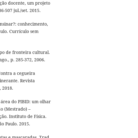
ção docente, um projeto
-507 jul./set. 2015.
nsinar?: conhecimento,
culo. Currículo sem
 de fronteira cultural.
ago., p. 285-372, 2006.
ontra a cegueira
inerante. Revista
, 2018.
área do PIBID: um olhar
ão (Mestrado) –
o. Instituto de Física.
São Paulo. 2015.
etas e mascaradas. Trad,