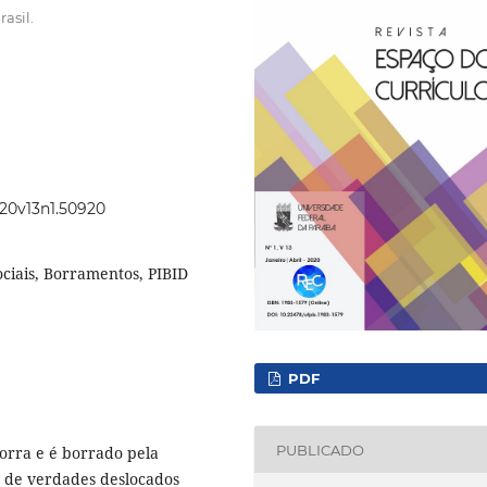
asil.
020v13n1.50920
ociais, Borramentos, PIBID
PDF
PUBLICADO
borra e é borrado pela
s de verdades deslocados