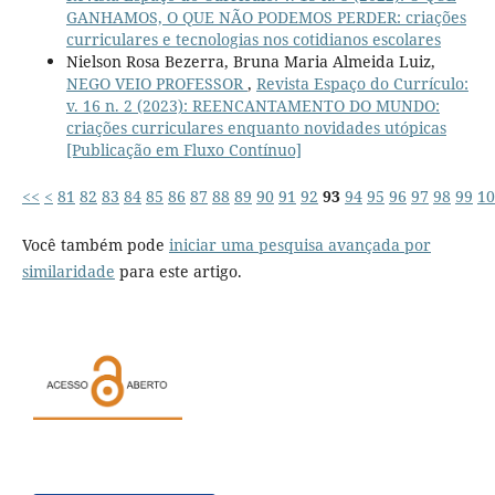
GANHAMOS, O QUE NÃO PODEMOS PERDER: criações
curriculares e tecnologias nos cotidianos escolares
Nielson Rosa Bezerra, Bruna Maria Almeida Luiz,
NEGO VEIO PROFESSOR
,
Revista Espaço do Currículo:
v. 16 n. 2 (2023): REENCANTAMENTO DO MUNDO:
criações curriculares enquanto novidades utópicas
[Publicação em Fluxo Contínuo]
<<
<
81
82
83
84
85
86
87
88
89
90
91
92
93
94
95
96
97
98
99
10
Você também pode
iniciar uma pesquisa avançada por
similaridade
para este artigo.