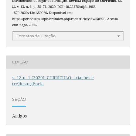
borramentos do lugar de formação.
Revista Espaço do Currículo
,
[S.
l.]
, v. 13, n. 1, p. 58–71, 2020. DOI: 10.22478/ufpb.1983-
1579.2020v13n1.50920. Disponível em:
https://periodicos.ufpb.br/index.php/rec/article/view/50920. Acesso
em: 9 ago. 2026.
Fomatos de Citação
EDIÇÃO
v. 13 n. 1 (2020): CURRÍCULO: criações e
(re)insurgência
SEÇÃO
Artigos