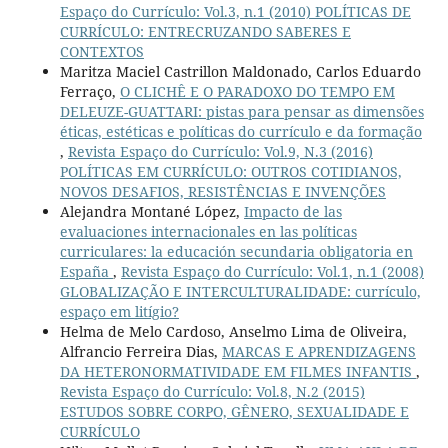
Espaço do Currículo: Vol.3, n.1 (2010) POLÍTICAS DE
CURRÍCULO: ENTRECRUZANDO SABERES E
CONTEXTOS
Maritza Maciel Castrillon Maldonado, Carlos Eduardo
Ferraço,
O CLICHÊ E O PARADOXO DO TEMPO EM
DELEUZE-GUATTARI: pistas para pensar as dimensões
éticas, estéticas e políticas do currículo e da formação
,
Revista Espaço do Currículo: Vol.9, N.3 (2016)
POLÍTICAS EM CURRÍCULO: OUTROS COTIDIANOS,
NOVOS DESAFIOS, RESISTÊNCIAS E INVENÇÕES
Alejandra Montané López,
Impacto de las
evaluaciones internacionales en las políticas
curriculares: la educación secundaria obligatoria en
España
,
Revista Espaço do Currículo: Vol.1, n.1 (2008)
GLOBALIZAÇÃO E INTERCULTURALIDADE: currículo,
espaço em litígio?
Helma de Melo Cardoso, Anselmo Lima de Oliveira,
Alfrancio Ferreira Dias,
MARCAS E APRENDIZAGENS
DA HETERONORMATIVIDADE EM FILMES INFANTIS
,
Revista Espaço do Currículo: Vol.8, N.2 (2015)
ESTUDOS SOBRE CORPO, GÊNERO, SEXUALIDADE E
CURRÍCULO