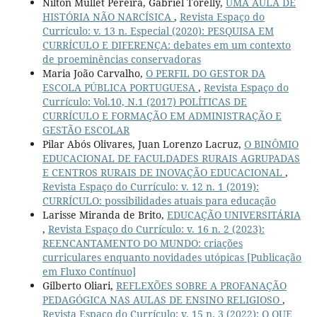
Nilton Mullet Pereira, Gabriel Torelly,
UMA AULA DE
HISTÓRIA NÃO NARCÍSICA
,
Revista Espaço do
Currículo: v. 13 n. Especial (2020): PESQUISA EM
CURRÍCULO E DIFERENÇA: debates em um contexto
de proeminências conservadoras
Maria João Carvalho,
O PERFIL DO GESTOR DA
ESCOLA PÚBLICA PORTUGUESA
,
Revista Espaço do
Currículo: Vol.10, N.1 (2017) POLÍTICAS DE
CURRÍCULO E FORMAÇÃO EM ADMINISTRAÇÃO E
GESTÃO ESCOLAR
Pilar Abós Olivares, Juan Lorenzo Lacruz,
O BINÔMIO
EDUCACIONAL DE FACULDADES RURAIS AGRUPADAS
E CENTROS RURAIS DE INOVAÇÃO EDUCACIONAL
,
Revista Espaço do Currículo: v. 12 n. 1 (2019):
CURRÍCULO: possibilidades atuais para educação
Larisse Miranda de Brito,
EDUCAÇÃO UNIVERSITÁRIA
,
Revista Espaço do Currículo: v. 16 n. 2 (2023):
REENCANTAMENTO DO MUNDO: criações
curriculares enquanto novidades utópicas [Publicação
em Fluxo Contínuo]
Gilberto Oliari,
REFLEXÕES SOBRE A PROFANAÇÃO
PEDAGÓGICA NAS AULAS DE ENSINO RELIGIOSO
,
Revista Espaço do Currículo: v. 15 n. 3 (2022): O QUE